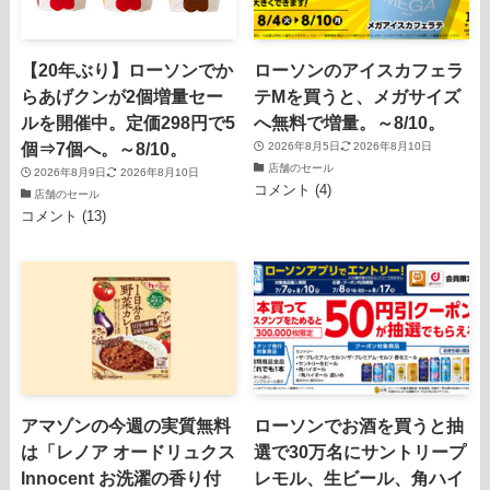
【20年ぶり】ローソンでか
ローソンのアイスカフェラ
らあげクンが2個増量セー
テMを買うと、メガサイズ
ルを開催中。定価298円で5
へ無料で増量。～8/10。
個⇒7個へ。～8/10。
2026年8月5日
2026年8月10日
店舗のセール
2026年8月9日
2026年8月10日
コメント (4)
店舗のセール
コメント (13)
アマゾンの今週の実質無料
ローソンでお酒を買うと抽
は「レノア オードリュクス
選で30万名にサントリープ
Innocent お洗濯の香り付
レモル、生ビール、角ハイ