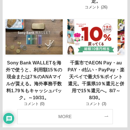
定。
コメント (26)
Sony Bank WALLETを海
千葉市でAEON Pay・au
外で使うと、利用額15％の
PAY・d払い・PayPay・楽
現金または7％のANAマイ
天ペイで最大5％ポイント
ルが貰える。海外事務手数
還元。千葉県10％還元と併
料1.79％もキャッシュバッ
用で15％還元へ。8/7～
ク。～10/31。
8/30。
コメント (0)
コメント (3)
MORE