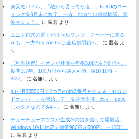
楽天モバイル、「敵から貰ってた塩」、KDDIのロー
ミングを9月末に終了。一方、地方では継続協議。電
波大丈夫？。
に
匿名
より
ユニクロ式の置くだけセルフレジ、スーパーに来る
かも。一方Amazon Goは全店舗閉鎖へ。
に
匿名
よ
り
【利率決定】イオンが社債を年率3.087%で発行へ。
期間は7年。100万円から購入可能。8/10 10時～
8/27。
に
名無し
より
auが月額550円で2つ目の電話番号を使える「セカン
ドナンバー」を開始。データ通信不可。ねぇ、povo
じゃダメなの？8/4～。
に
名無し
より
チューチューマウスが生成AIの力を借りて爆復活。
Windows 10/11対応で通常980円が500円。～12/31。
に
匿名
より