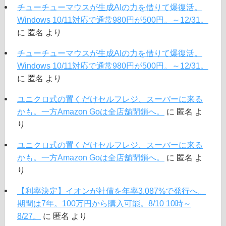
チューチューマウスが生成AIの力を借りて爆復活。
Windows 10/11対応で通常980円が500円。～12/31。
に
匿名
より
チューチューマウスが生成AIの力を借りて爆復活。
Windows 10/11対応で通常980円が500円。～12/31。
に
匿名
より
ユニクロ式の置くだけセルフレジ、スーパーに来る
かも。一方Amazon Goは全店舗閉鎖へ。
に
匿名
よ
り
ユニクロ式の置くだけセルフレジ、スーパーに来る
かも。一方Amazon Goは全店舗閉鎖へ。
に
匿名
よ
り
【利率決定】イオンが社債を年率3.087%で発行へ。
期間は7年。100万円から購入可能。8/10 10時～
8/27。
に
匿名
より