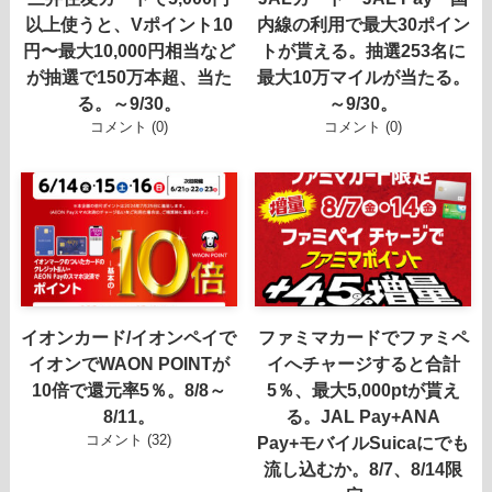
以上使うと、Vポイント10
内線の利用で最大30ポイン
円〜最大10,000円相当など
トが貰える。抽選253名に
が抽選で150万本超、当た
最大10万マイルが当たる。
る。～9/30。
～9/30。
コメント (0)
コメント (0)
イオンカード/イオンペイで
ファミマカードでファミペ
イオンでWAON POINTが
イへチャージすると合計
10倍で還元率5％。8/8～
5％、最大5,000ptが貰え
8/11。
る。JAL Pay+ANA
コメント (32)
Pay+モバイルSuicaにでも
流し込むか。8/7、8/14限