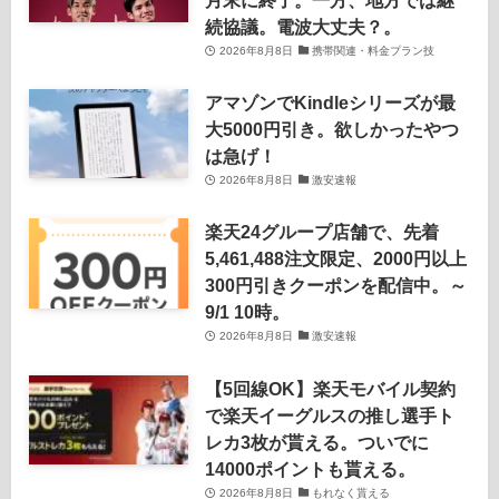
続協議。電波大丈夫？。
2026年8月8日
携帯関連・料金プラン技
アマゾンでKindleシリーズが最
大5000円引き。欲しかったやつ
は急げ！
2026年8月8日
激安速報
楽天24グループ店舗で、先着
5,461,488注文限定、2000円以上
300円引きクーポンを配信中。～
9/1 10時。
2026年8月8日
激安速報
【5回線OK】楽天モバイル契約
で楽天イーグルスの推し選手ト
レカ3枚が貰える。ついでに
14000ポイントも貰える。
2026年8月8日
もれなく貰える