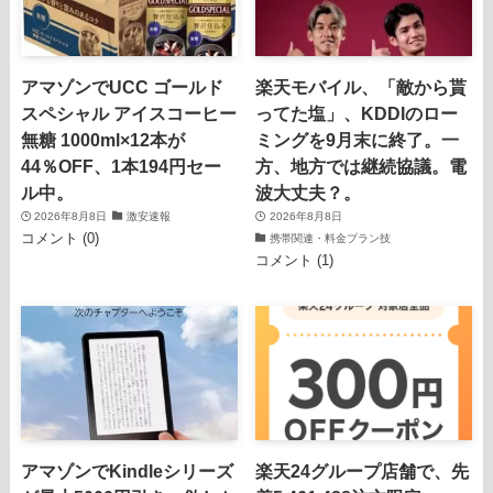
アマゾンでUCC ゴールド
楽天モバイル、「敵から貰
スペシャル アイスコーヒー
ってた塩」、KDDIのロー
無糖 1000ml×12本が
ミングを9月末に終了。一
44％OFF、1本194円セー
方、地方では継続協議。電
ル中。
波大丈夫？。
2026年8月8日
激安速報
2026年8月8日
コメント (0)
携帯関連・料金プラン技
コメント (1)
アマゾンでKindleシリーズ
楽天24グループ店舗で、先