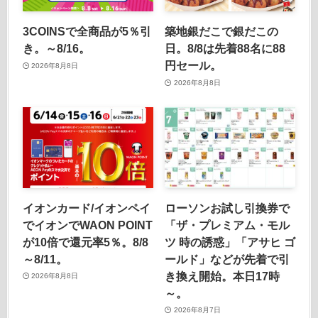
3COINSで全商品が5％引
築地銀だこで銀だこの
き。～8/16。
日。8/8は先着88名に88
円セール。
2026年8月8日
2026年8月8日
イオンカード/イオンペイ
ローソンお試し引換券で
でイオンでWAON POINT
「ザ・プレミアム・モル
が10倍で還元率5％。8/8
ツ 時の誘惑」「アサヒ ゴ
～8/11。
ールド」などが先着で引
き換え開始。本日17時
2026年8月8日
～。
2026年8月7日