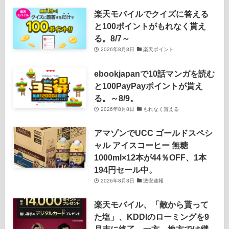
楽天モバイルでクイズに答える
と100ポイントがもれなく貰え
る。8/7～
2026年8月8日
楽天ポイント
ebookjapanで10話マンガを読む
と100PayPayポイントが貰え
る。～8/9。
2026年8月8日
もれなく貰える
アマゾンでUCC ゴールドスペシ
ャル アイスコーヒー 無糖
1000ml×12本が44％OFF、1本
194円セール中。
2026年8月8日
激安速報
楽天モバイル、「敵から貰って
た塩」、KDDIのローミングを9
月末に終了。一方、地方では継