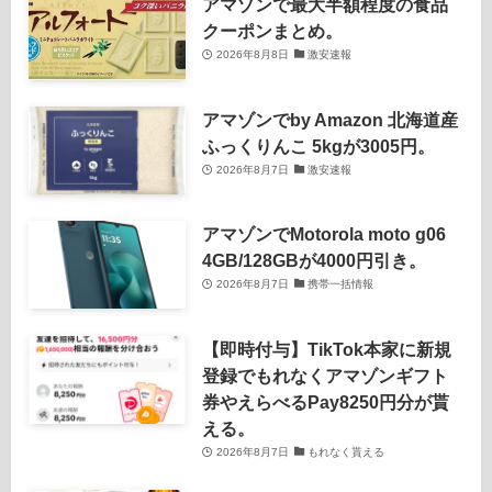
アマゾンで最大半額程度の食品
クーポンまとめ。
2026年8月8日
激安速報
アマゾンでby Amazon 北海道産
ふっくりんこ 5kgが3005円。
2026年8月7日
激安速報
アマゾンでMotorola moto g06
4GB/128GBが4000円引き。
2026年8月7日
携帯一括情報
【即時付与】TikTok本家に新規
登録でもれなくアマゾンギフト
券やえらべるPay8250円分が貰
える。
2026年8月7日
もれなく貰える