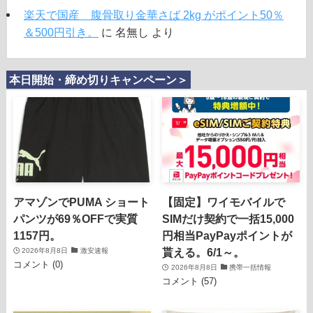
楽天で国産 腹骨取り金華さば 2kg がポイント50％
＆500円引き。
に
名無し
より
本日開始・締め切りキャンペーン＞
アマゾンでPUMA ショート
【固定】ワイモバイルで
パンツが69％OFFで実質
SIMだけ契約で一括15,000
1157円。
円相当PayPayポイントが
貰える。6/1～。
2026年8月8日
激安速報
コメント (0)
2026年8月8日
携帯一括情報
コメント (57)