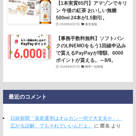
【1本実質65円】アマゾンでキリ
ン 午後の紅茶 おいしい無糖
500ml 24本が1.5割引。
2026年8月7日
激安速報
【事務手数料無料】ソフトバン
クのLINEMOをもう1回線申込み
で貰えるPayPayが増額、6000
ポイントが貰える。～8/9。
2026年8月7日
携帯一括情報
最近のコメント
日経新聞「資産運用はオルカン一択で大丈夫か」。
広がる誤解。でもそれでいいんだよ。
に
匿名
より