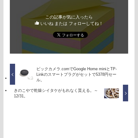
この記事が気に入ったら
いいね または フォローしてね！
ビックカメラ.comでGoogle Home miniとTP-
Linkのスマートプラグがセットで5378円セー
ル。
きのこやで乾燥シイタケがもれなく貰える。～
12/31。