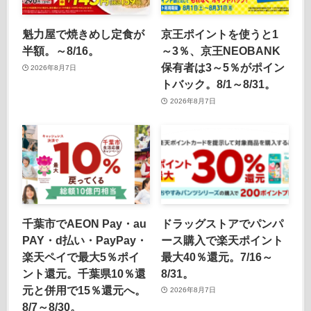
魁力屋で焼きめし定食が
京王ポイントを使うと1
半額。～8/16。
～3％、京王NEOBANK
保有者は3～5％がポイン
2026年8月7日
トバック。8/1～8/31。
2026年8月7日
千葉市でAEON Pay・au
ドラッグストアでパンパ
PAY・d払い・PayPay・
ース購入で楽天ポイント
楽天ペイで最大5％ポイ
最大40％還元。7/16～
ント還元。千葉県10％還
8/31。
元と併用で15％還元へ。
2026年8月7日
8/7～8/30。