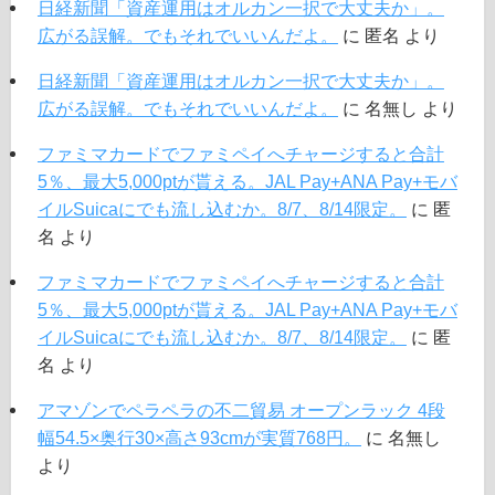
日経新聞「資産運用はオルカン一択で大丈夫か」。
広がる誤解。でもそれでいいんだよ。
に
匿名
より
日経新聞「資産運用はオルカン一択で大丈夫か」。
広がる誤解。でもそれでいいんだよ。
に
名無し
より
ファミマカードでファミペイへチャージすると合計
5％、最大5,000ptが貰える。JAL Pay+ANA Pay+モバ
イルSuicaにでも流し込むか。8/7、8/14限定。
に
匿
名
より
ファミマカードでファミペイへチャージすると合計
5％、最大5,000ptが貰える。JAL Pay+ANA Pay+モバ
イルSuicaにでも流し込むか。8/7、8/14限定。
に
匿
名
より
アマゾンでペラペラの不二貿易 オープンラック 4段
幅54.5×奥行30×高さ93cmが実質768円。
に
名無し
より