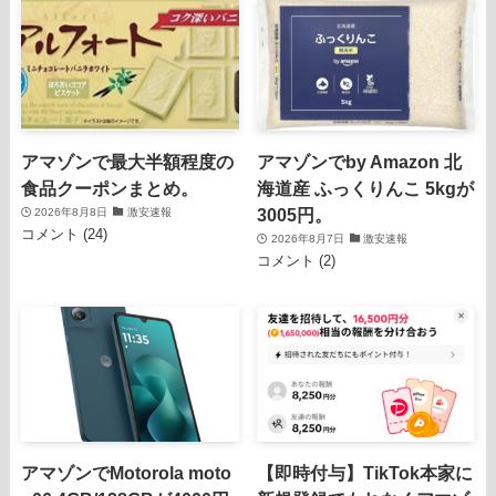
アマゾンで最大半額程度の
アマゾンでby Amazon 北
食品クーポンまとめ。
海道産 ふっくりんこ 5kgが
3005円。
2026年8月8日
激安速報
コメント (24)
2026年8月7日
激安速報
コメント (2)
アマゾンでMotorola moto
【即時付与】TikTok本家に