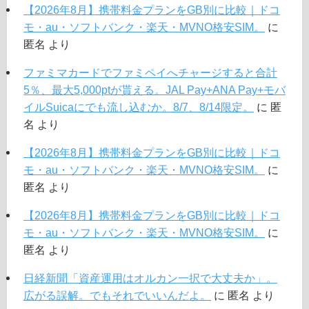
【2026年8月】携帯料金プランをGB別に比較｜ドコ
モ・au・ソフトバンク・楽天・MVNO格安SIM。
に
匿名
より
ファミマカードでファミペイへチャージすると合計
5％、最大5,000ptが貰える。JAL Pay+ANA Pay+モバ
イルSuicaにでも流し込むか。8/7、8/14限定。
に
匿
名
より
【2026年8月】携帯料金プランをGB別に比較｜ドコ
モ・au・ソフトバンク・楽天・MVNO格安SIM。
に
匿名
より
【2026年8月】携帯料金プランをGB別に比較｜ドコ
モ・au・ソフトバンク・楽天・MVNO格安SIM。
に
匿名
より
日経新聞「資産運用はオルカン一択で大丈夫か」。
広がる誤解。でもそれでいいんだよ。
に
匿名
より