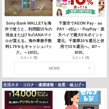
Sony Bank WALLETを海
千葉市でAEON Pay・au
外で使うと、利用額15％の
PAY・d払い・PayPay・楽
現金または7％のANAマイ
天ペイで最大5％ポイント
ルが貰える。海外事務手数
還元。千葉県10％還元と併
料1.79％もキャッシュバッ
用で15％還元へ。8/7～
ク。～10/31。
8/30。
コメント (0)
コメント (3)
MORE
生活ネタ・コロナ・逮捕速報・改悪・値上げ＞