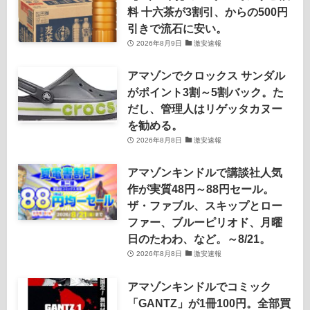
料 十六茶が3割引、からの500円
引きで流石に安い。
2026年8月9日
激安速報
アマゾンでクロックス サンダル
がポイント3割～5割バック。た
だし、管理人はリゲッタカヌー
を勧める。
2026年8月8日
激安速報
アマゾンキンドルで講談社人気
作が実質48円～88円セール。
ザ・ファブル、スキップとロー
ファー、ブルーピリオド、月曜
日のたわわ、など。～8/21。
2026年8月8日
激安速報
アマゾンキンドルでコミック
「GANTZ」が1冊100円。全部買