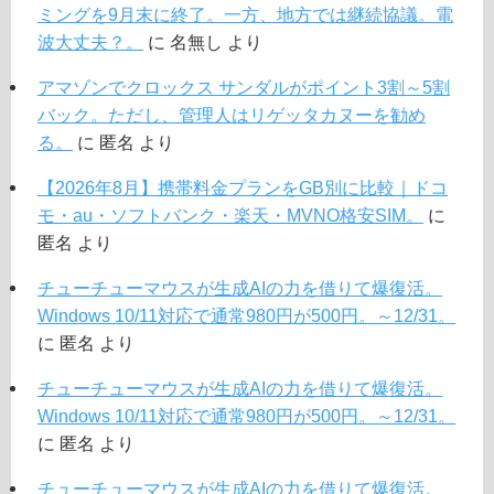
ミングを9月末に終了。一方、地方では継続協議。電
波大丈夫？。
に
名無し
より
アマゾンでクロックス サンダルがポイント3割～5割
バック。ただし、管理人はリゲッタカヌーを勧め
る。
に
匿名
より
【2026年8月】携帯料金プランをGB別に比較｜ドコ
モ・au・ソフトバンク・楽天・MVNO格安SIM。
に
匿名
より
チューチューマウスが生成AIの力を借りて爆復活。
Windows 10/11対応で通常980円が500円。～12/31。
に
匿名
より
チューチューマウスが生成AIの力を借りて爆復活。
Windows 10/11対応で通常980円が500円。～12/31。
に
匿名
より
チューチューマウスが生成AIの力を借りて爆復活。