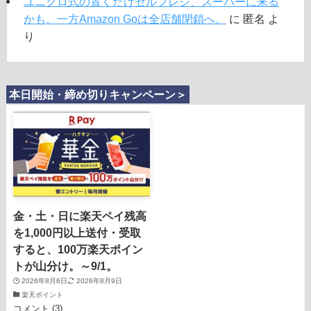
ユニクロ式の置くだけセルフレジ、スーパーに来る
かも。一方Amazon Goは全店舗閉鎖へ。
に
匿名
よ
り
本日開始・締め切りキャンペーン＞
金・土・日に楽天ペイ残高
を1,000円以上送付・受取
すると、100万楽天ポイン
トが山分け。～9/1。
2026年8月6日
2026年8月9日
楽天ポイント
コメント (3)