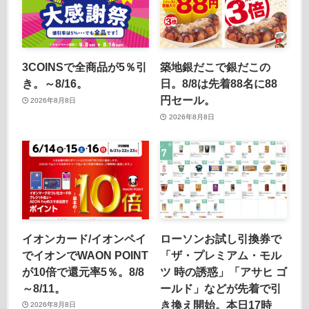
3COINSで全商品が5％引
築地銀だこで銀だこの
き。～8/16。
日。8/8は先着88名に88
円セール。
2026年8月8日
2026年8月8日
イオンカード/イオンペイ
ローソンお試し引換券で
でイオンでWAON POINT
「ザ・プレミアム・モル
が10倍で還元率5％。8/8
ツ 時の誘惑」「アサヒ ゴ
～8/11。
ールド」などが先着で引
き換え開始。本日17時
2026年8月8日