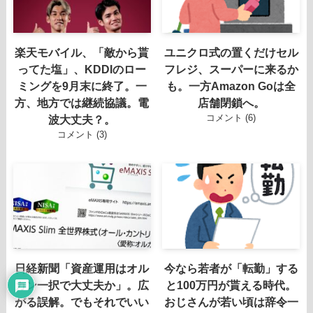
楽天モバイル、「敵から貰
ユニクロ式の置くだけセル
ってた塩」、KDDIのロー
フレジ、スーパーに来るか
ミングを9月末に終了。一
も。一方Amazon Goは全
方、地方では継続協議。電
店舗閉鎖へ。
コメント (6)
波大丈夫？。
コメント (3)
日経新聞「資産運用はオル
今なら若者が「転勤」する
カン一択で大丈夫か」。広
と100万円が貰える時代。
がる誤解。でもそれでいい
おじさんが若い頃は辞令一