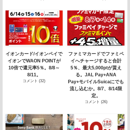
イオンカード/イオンペイで
ファミマカードでファミペ
イオンでWAON POINTが
イへチャージすると合計
10倍で還元率5％。8/8～
5％、最大5,000ptが貰え
8/11。
る。JAL Pay+ANA
コメント (32)
Pay+モバイルSuicaにでも
流し込むか。8/7、8/14限
定。
コメント (26)