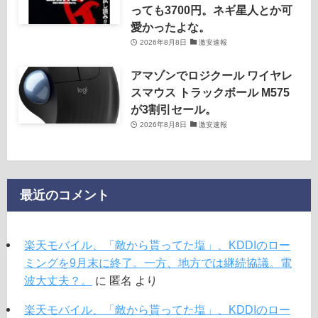
っても3700円。ネギ星人とか可
愛かったよな。
2026年8月8日
激安速報
アマゾンでロジクール ワイヤレ
スマウス トラックボール M575
が3割引セール。
2026年8月8日
激安速報
最近のコメント
楽天モバイル、「敵から貰ってた塩」、KDDIのロー
ミングを9月末に終了。一方、地方では継続協議。電
波大丈夫？。
に
匿名
より
楽天モバイル、「敵から貰ってた塩」、KDDIのロー