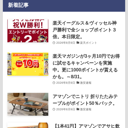
新着記事
楽天イーグルス＆ヴィッセル神
戸勝利で全ショップポイント３
倍。本日限定。
2026年8月9日
楽天ポイント
楽天マガジンが3ヶ月10円でお得
に試せるキャンペーンを実施
中。更に1000ポイントが貰える
かも。～8/31。
2026年8月9日
激安速報
アマゾンでニトリ 折りたたみテ
ーブルがポイント50％バック。
2026年8月9日
激安速報
【1本41円】アマゾンでアサヒ飲