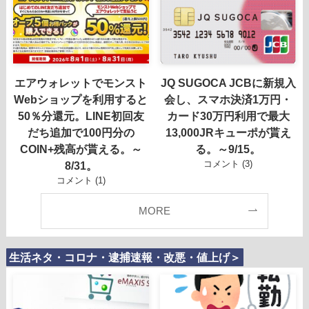
エアウォレットでモンスト
JQ SUGOCA JCBに新規入
Webショップを利用すると
会し、スマホ決済1万円・
50％分還元。LINE初回友
カード30万円利用で最大
だち追加で100円分の
13,000JRキューポが貰え
COIN+残高が貰える。～
る。～9/15。
コメント (3)
8/31。
コメント (1)
MORE
生活ネタ・コロナ・逮捕速報・改悪・値上げ＞