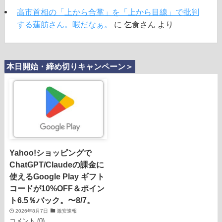
高市首相の「上から合掌」を「上から目線」で批判
する蓮舫さん。暇だなぁ。
に
乞食さん
より
本日開始・締め切りキャンペーン＞
Yahoo!ショッピングで
ChatGPT/Claudeの課金に
使えるGoogle Play ギフト
コードが10%OFF＆ポイン
ト6.5％バック。〜8/7。
2026年8月7日
激安速報
コメント (0)