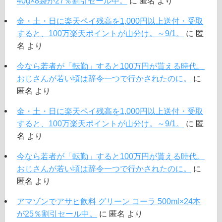
40g×8袋が27％割引セール中。
に
匿名
より
金・土・日に楽天ペイ残高を1,000円以上送付・受取
すると、100万楽天ポイントが山分け。～9/1。
に
匿
名
より
今なら若者が「転勤」すると100万円が貰える時代。
おじさんが若い頃は辞令一つで行かされたのに。
に
匿名
より
金・土・日に楽天ペイ残高を1,000円以上送付・受取
すると、100万楽天ポイントが山分け。～9/1。
に
匿
名
より
今なら若者が「転勤」すると100万円が貰える時代。
おじさんが若い頃は辞令一つで行かされたのに。
に
匿名
より
アマゾンでアサヒ飲料 グリーン コーラ 500ml×24本
が25％割引セール中。
に
匿名
より