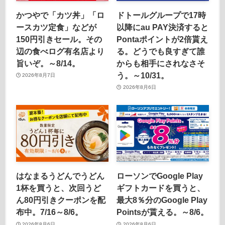
かつやで「カツ丼」「ロ
ドトールグループで17時
ースカツ定食」などが
以降にau PAY決済すると
150円引きセール。その
Pontaポイントが2倍貰え
辺の食べログ有名店より
る。どうでも良すぎて誰
旨いぞ。～8/14。
からも相手にされなさそ
う。～10/31。
2026年8月7日
2026年8月6日
はなまるうどんでうどん
ローソンでGoogle Play
1杯を買うと、次回うど
ギフトカードを買うと、
ん80円引きクーポンを配
最大8％分のGoogle Play
布中。7/16～8/6。
Pointsが貰える。～8/6。
2026年8月6日
2026年8月6日