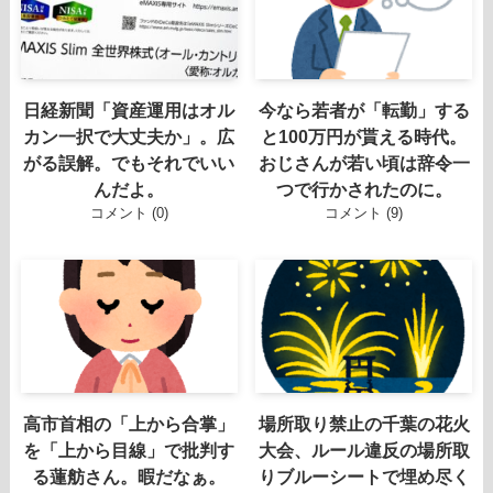
日経新聞「資産運用はオル
今なら若者が「転勤」する
カン一択で大丈夫か」。広
と100万円が貰える時代。
がる誤解。でもそれでいい
おじさんが若い頃は辞令一
んだよ。
つで行かされたのに。
コメント (0)
コメント (9)
高市首相の「上から合掌」
場所取り禁止の千葉の花火
を「上から目線」で批判す
大会、ルール違反の場所取
る蓮舫さん。暇だなぁ。
りブルーシートで埋め尽く