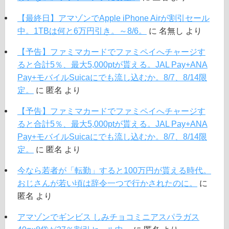
【最終日】アマゾンでApple iPhone Airが割引セール
中。1TBは何と6万円引き。～8/6。
に
名無し
より
【予告】ファミマカードでファミペイへチャージす
ると合計5％、最大5,000ptが貰える。JAL Pay+ANA
Pay+モバイルSuicaにでも流し込むか。8/7、8/14限
定。
に
匿名
より
【予告】ファミマカードでファミペイへチャージす
ると合計5％、最大5,000ptが貰える。JAL Pay+ANA
Pay+モバイルSuicaにでも流し込むか。8/7、8/14限
定。
に
匿名
より
今なら若者が「転勤」すると100万円が貰える時代。
おじさんが若い頃は辞令一つで行かされたのに。
に
匿名
より
アマゾンでギンビス しみチョコミニアスパラガス