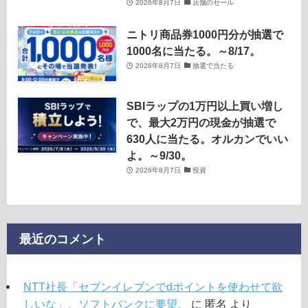
2026年8月7日
店舗のセール
ニトリ商品券1000円分が抽選で
1000名に当たる。～8/17。
2026年8月7日
抽選で当たる
SBIラップの1万円以上買い増し
で、最大2万円の現金が抽選で
630人に当たる。オルカンでいい
よ。～9/30。
2026年8月7日
投資
最近のコメント
NTT社長「セブンイレブンでdポイントを使わせて欲
しいな」。ソフトバンクに要望。
に
匿名
より