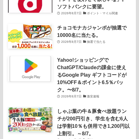
ソフトバンクに要望。
2026年8月7日
ポイント・マイル関連
チョコモナカジャンボが抽選で
10000名に当たる。
2026年8月7日
抽選で当たる
Yahoo!ショッピングで
ChatGPT/Claudeの課金に使え
るGoogle Play ギフトコードが
10%OFF＆ポイント6.5％バッ
ク。〜8/7。
2026年8月7日
激安速報
しゃぶ葉の牛＆豚食べ放題ラン
チが200円引き、学生を含む6人
は学割10％も併用でき1,200円以
上割引。～8/7。