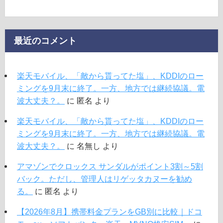
最近のコメント
楽天モバイル、「敵から貰ってた塩」、KDDIのロー
ミングを9月末に終了。一方、地方では継続協議。電
波大丈夫？。
に
匿名
より
楽天モバイル、「敵から貰ってた塩」、KDDIのロー
ミングを9月末に終了。一方、地方では継続協議。電
波大丈夫？。
に
名無し
より
アマゾンでクロックス サンダルがポイント3割～5割
バック。ただし、管理人はリゲッタカヌーを勧め
る。
に
匿名
より
【2026年8月】携帯料金プランをGB別に比較｜ドコ