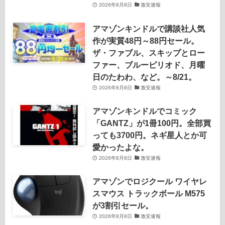
2026年8月8日
激安速報
アマゾンキンドルで講談社人気
作が実質48円～88円セール。
ザ・ファブル、スキップとロー
ファー、ブルーピリオド、月曜
日のたわわ、など。～8/21。
2026年8月8日
激安速報
アマゾンキンドルでコミック
「GANTZ」が1冊100円。全部買
っても3700円。ネギ星人とか可
愛かったよな。
2026年8月8日
激安速報
アマゾンでロジクール ワイヤレ
スマウス トラックボール M575
が3割引セール。
2026年8月8日
激安速報