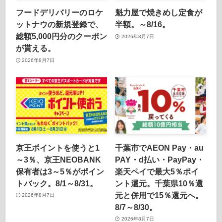
フードデリバリーのロケ
魁力屋で焼きめし定食が
ットナウの新規登録で、
半額。～8/16。
総額5,000円分のクーポン
2026年8月7日
が貰える。
2026年8月7日
京王ポイントを使うと1
千葉市でAEON Pay・au
～3％、京王NEOBANK
PAY・d払い・PayPay・
保有者は3～5％がポイン
楽天ペイで最大5％ポイ
トバック。8/1～8/31。
ント還元。千葉県10％還
元と併用で15％還元へ。
2026年8月7日
8/7～8/30。
2026年8月7日