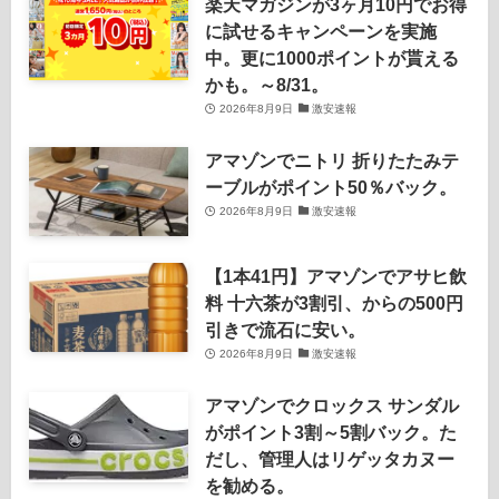
楽天マガジンが3ヶ月10円でお得
に試せるキャンペーンを実施
中。更に1000ポイントが貰える
かも。～8/31。
2026年8月9日
激安速報
アマゾンでニトリ 折りたたみテ
ーブルがポイント50％バック。
2026年8月9日
激安速報
【1本41円】アマゾンでアサヒ飲
料 十六茶が3割引、からの500円
引きで流石に安い。
2026年8月9日
激安速報
アマゾンでクロックス サンダル
がポイント3割～5割バック。た
だし、管理人はリゲッタカヌー
を勧める。