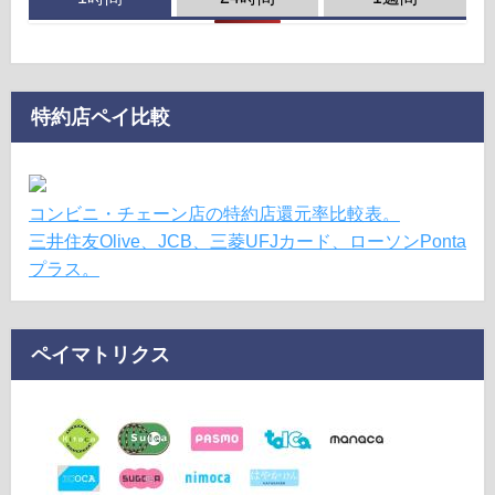
特約店ペイ比較
コンビニ・チェーン店の特約店還元率比較表。
三井住友Olive、JCB、三菱UFJカード、ローソンPonta
プラス。
ペイマトリクス