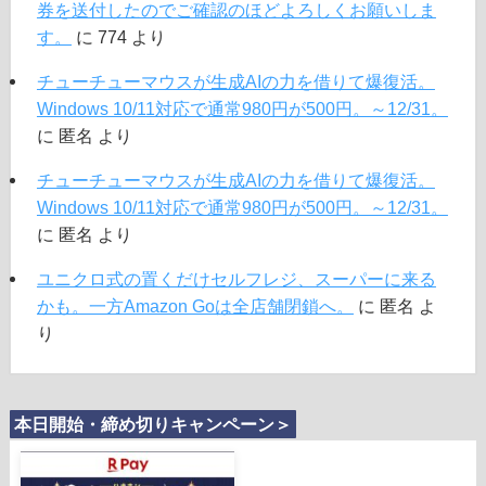
券を送付したのでご確認のほどよろしくお願いしま
す。
に
774
より
チューチューマウスが生成AIの力を借りて爆復活。
Windows 10/11対応で通常980円が500円。～12/31。
に
匿名
より
チューチューマウスが生成AIの力を借りて爆復活。
Windows 10/11対応で通常980円が500円。～12/31。
に
匿名
より
ユニクロ式の置くだけセルフレジ、スーパーに来る
かも。一方Amazon Goは全店舗閉鎖へ。
に
匿名
よ
り
本日開始・締め切りキャンペーン＞