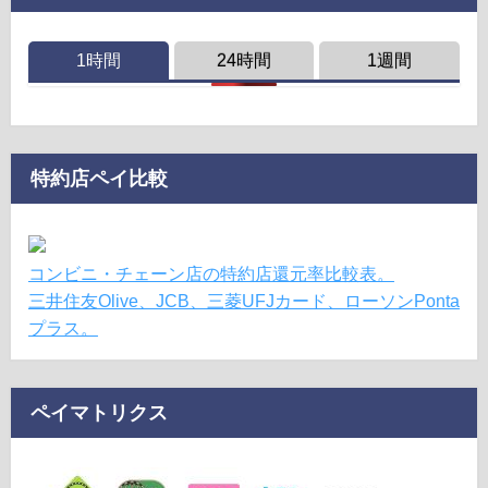
1時間
24時間
1週間
特約店ペイ比較
コンビニ・チェーン店の特約店還元率比較表。
三井住友Olive、JCB、三菱UFJカード、ローソンPonta
プラス。
ペイマトリクス