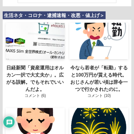
生活ネタ・コロナ・逮捕速報・改悪・値上げ＞
日経新聞「資産運用はオル
今なら若者が「転勤」する
カン一択で大丈夫か」。広
と100万円が貰える時代。
がる誤解。でもそれでいい
おじさんが若い頃は辞令一
んだよ。
つで行かされたのに。
コメント (6)
コメント (10)