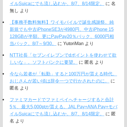
イルSuicaにでも流し込むか。8/7、8/14限定。
に
名
無し
より
【事務手数料無料】ワイモバイルで誕生感謝祭。純
新規でも中古iPhoneSE3が4980円、中古iPhone 15
128GBが半額。更にPayPay20％バック、6000円相
当バック。8/7～9/30。
に
YutoriMan
より
NTT社長「セブンイレブンでdポイントを使わせて欲
しいな」。ソフトバンクに要望。
に
匿名
より
今なら若者が「転勤」すると100万円が貰える時代。
おじさんが若い頃は辞令一つで行かされたのに。
に
匿名
より
ファミマカードでファミペイへチャージすると合計
5％、最大5,000ptが貰える。JAL Pay+ANA Pay+モバ
イルSuicaにでも流し込むか。8/7、8/14限定。
に
匿
名
より