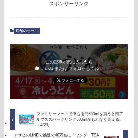
スポンサーリンク
店舗のセール
この記事が気に入ったら
いいね または フォローしてね！
ファミリーマートで伊右衛門600mlを買うと南ア
ルプススパークリング500mlがもれなく貰える。
～4/23。
アサヒのLINEで抽選で40万名に「ワンダ TEA