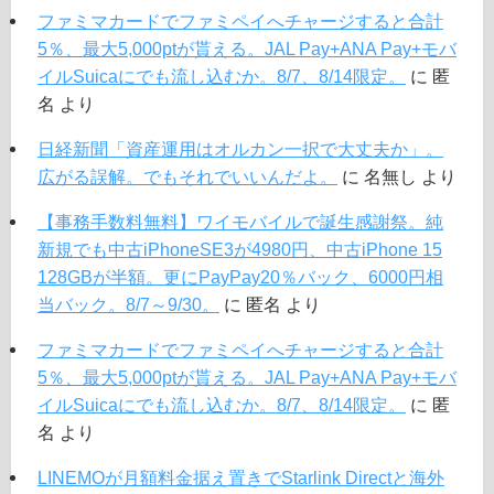
ファミマカードでファミペイへチャージすると合計
5％、最大5,000ptが貰える。JAL Pay+ANA Pay+モバ
イルSuicaにでも流し込むか。8/7、8/14限定。
に
匿
名
より
日経新聞「資産運用はオルカン一択で大丈夫か」。
広がる誤解。でもそれでいいんだよ。
に
名無し
より
【事務手数料無料】ワイモバイルで誕生感謝祭。純
新規でも中古iPhoneSE3が4980円、中古iPhone 15
128GBが半額。更にPayPay20％バック、6000円相
当バック。8/7～9/30。
に
匿名
より
ファミマカードでファミペイへチャージすると合計
5％、最大5,000ptが貰える。JAL Pay+ANA Pay+モバ
イルSuicaにでも流し込むか。8/7、8/14限定。
に
匿
名
より
LINEMOが月額料金据え置きでStarlink Directと海外