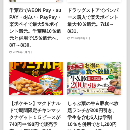
千葉市でAEON Pay・au
ドラッグストアでパンパ
PAY・d払い・PayPay・
ース購入で楽天ポイント
楽天ペイで最大5％ポイ
最大40％還元。7/16～
ント還元。千葉県10％還
8/31。
元と併用で15％還元へ。
2026年8月7日
8/7～8/30。
2026年8月7日
【ポケモン】マクドナル
しゃぶ葉の牛＆豚食べ放
ドで期間限定チキンマッ
題ランチが200円引き、
クナゲット１５ピースが
学生を含む6人は学割
740円⇒490円で販売予
10％も併用でき1,200円