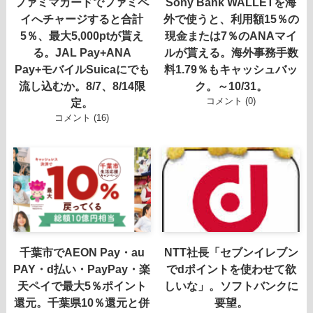
ファミマカードでファミペ
Sony Bank WALLETを海
イへチャージすると合計
外で使うと、利用額15％の
5％、最大5,000ptが貰え
現金または7％のANAマイ
る。JAL Pay+ANA
ルが貰える。海外事務手数
Pay+モバイルSuicaにでも
料1.79％もキャッシュバッ
流し込むか。8/7、8/14限
ク。～10/31。
コメント (0)
定。
コメント (16)
千葉市でAEON Pay・au
NTT社長「セブンイレブン
PAY・d払い・PayPay・楽
でdポイントを使わせて欲
天ペイで最大5％ポイント
しいな」。ソフトバンクに
還元。千葉県10％還元と併
要望。