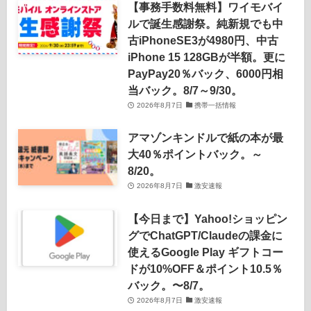
【事務手数料無料】ワイモバイ
ルで誕生感謝祭。純新規でも中
古iPhoneSE3が4980円、中古
iPhone 15 128GBが半額。更に
PayPay20％バック、6000円相
当バック。8/7～9/30。
2026年8月7日
携帯一括情報
アマゾンキンドルで紙の本が最
大40％ポイントバック。～
8/20。
2026年8月7日
激安速報
【今日まで】Yahoo!ショッピン
グでChatGPT/Claudeの課金に
使えるGoogle Play ギフトコー
ドが10%OFF＆ポイント10.5％
バック。〜8/7。
2026年8月7日
激安速報