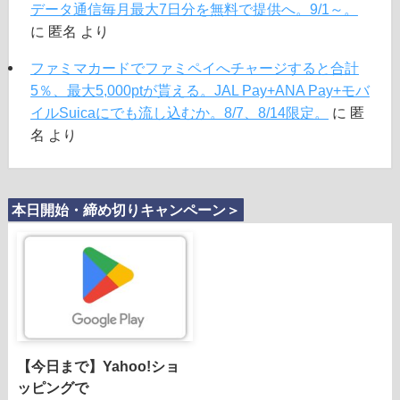
データ通信毎月最大7日分を無料で提供へ。9/1～。
に
匿名
より
ファミマカードでファミペイへチャージすると合計
5％、最大5,000ptが貰える。JAL Pay+ANA Pay+モバ
イルSuicaにでも流し込むか。8/7、8/14限定。
に
匿
名
より
本日開始・締め切りキャンペーン＞
【今日まで】Yahoo!ショ
ッピングで