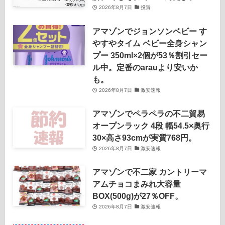
2026年8月7日
投資
アマゾンでジョンソンベビー す
やすやタイム ベビー全身シャン
プー 350ml×2個が53％割引セー
ル中。定番のarauより安いか
も。
2026年8月7日
激安速報
アマゾンでペラペラの不二貿易
オープンラック 4段 幅54.5×奥行
30×高さ93cmが実質768円。
2026年8月7日
激安速報
アマゾンで不二家 カントリーマ
アムチョコまみれ大容量
BOX(500g)が27％OFF。
2026年8月7日
激安速報