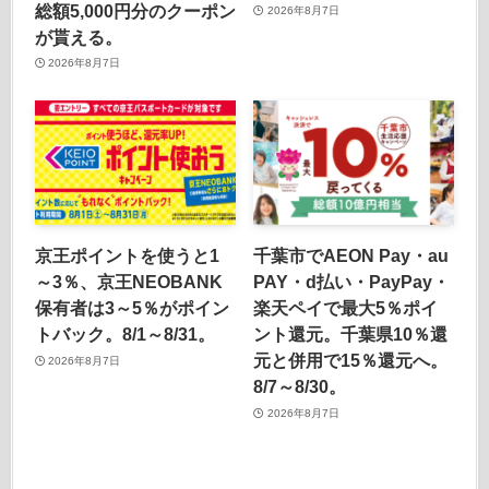
総額5,000円分のクーポン
2026年8月7日
が貰える。
2026年8月7日
京王ポイントを使うと1
千葉市でAEON Pay・au
～3％、京王NEOBANK
PAY・d払い・PayPay・
保有者は3～5％がポイン
楽天ペイで最大5％ポイ
トバック。8/1～8/31。
ント還元。千葉県10％還
元と併用で15％還元へ。
2026年8月7日
8/7～8/30。
2026年8月7日