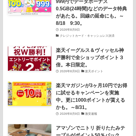
999円でデータボーナス
0.5GB(24時間)などのデータ特典
があたる。回線の延命にも。～
8/18 9:30。
2026年8月9日
クレジットカード・キャッシュレス決済
楽天イーグルス＆ヴィッセル神
戸勝利で全ショップポイント３
倍。本日限定。
2026年8月9日
楽天ポイント
楽天マガジンが3ヶ月10円でお得
に試せるキャンペーンを実施
中。更に1000ポイントが貰える
かも。～8/31。
2026年8月9日
激安速報
アマゾンでニトリ 折りたたみテ
ーブルがポイント50％バック。