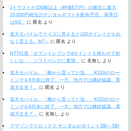
Jトラストが100株以上（時価8万円）の株主に最大
10,000円相当のデジタルギフトを配布予定。基準日
は9/2。
に
匿名
より
楽天モバイルでクイズに答えると100ポイントがもれ
なく貰える。8/7～
に
匿名
より
NTT社長「セブンイレブンでdポイントを使わせて欲
しいな」。ソフトバンクに要望。
に
名無し
より
楽天モバイル、「敵から貰ってた塩」、KDDIのロー
ミングを9月末に終了。一方、地方では継続協議。電
波大丈夫？。
に
匿名
より
楽天モバイル、「敵から貰ってた塩」、KDDIのロー
ミングを9月末に終了。一方、地方では継続協議。電
波大丈夫？。
に
名無し
より
アマゾンでクロックス サンダルがポイント3割～5割