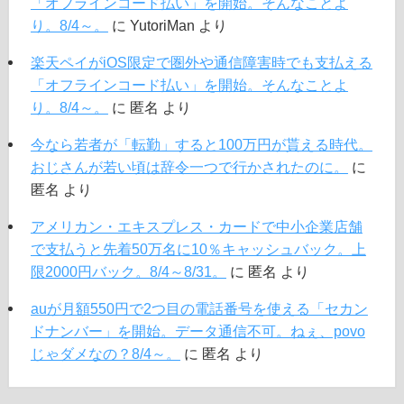
「オフラインコード払い」を開始。そんなことよ
り。8/4～。
に
YutoriMan
より
楽天ペイがiOS限定で圏外や通信障害時でも支払える
「オフラインコード払い」を開始。そんなことよ
り。8/4～。
に
匿名
より
今なら若者が「転勤」すると100万円が貰える時代。
おじさんが若い頃は辞令一つで行かされたのに。
に
匿名
より
アメリカン・エキスプレス・カードで中小企業店舗
で支払うと先着50万名に10％キャッシュバック。上
限2000円バック。8/4～8/31。
に
匿名
より
auが月額550円で2つ目の電話番号を使える「セカン
ドナンバー」を開始。データ通信不可。ねぇ、povo
じゃダメなの？8/4～。
に
匿名
より