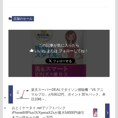
店舗のセール
この記事が気に入ったら
いいね または フォローしてね！
楽天スーパーDEALでダイソン掃除機「V6 アニ
マルプロ」が63612円、ポイント30％バック。本
日10時～。
おとくケータイ.netでソフトバンク
iPhone8/8Plus/X/XperiaXZsが最大54000円値引
きで一括セール中。～3/25。