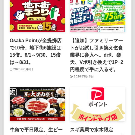
Osaka Pointが全提携店
【追加】ファミリーマー
で10倍、地下街6施設は
トがお試し引き換え乞食
15倍。8/1～9/30、15倍
業界に参入へ。dポ、楽
は～8/31。
天、Vポ引き換えで1P=2
円程度で手に入るぞ。
2026年8月6日
2026年8月6日
牛角で平日限定、生ビー
スギ薬局で水木限定