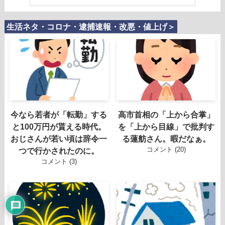
生活ネタ・コロナ・逮捕速報・改悪・値上げ＞
今なら若者が「転勤」する
高市首相の「上から合掌」
と100万円が貰える時代。
を「上から目線」で批判す
おじさんが若い頃は辞令一
る蓮舫さん。暇だなぁ。
コメント (20)
つで行かされたのに。
コメント (3)