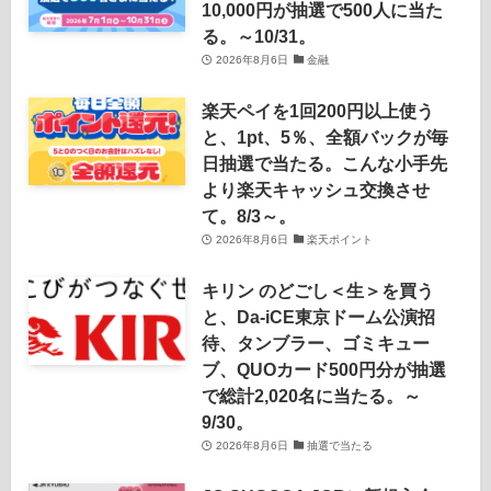
10,000円が抽選で500人に当た
る。～10/31。
2026年8月6日
金融
楽天ペイを1回200円以上使う
と、1pt、5％、全額バックが毎
日抽選で当たる。こんな小手先
より楽天キャッシュ交換させ
て。8/3～。
2026年8月6日
楽天ポイント
キリン のどごし＜生＞を買う
と、Da-iCE東京ドーム公演招
待、タンブラー、ゴミキュー
ブ、QUOカード500円分が抽選
で総計2,020名に当たる。～
9/30。
2026年8月6日
抽選で当たる