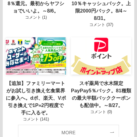
8％還元。最初からヤフシ
10％キャッシュバック。上
ョでいいよ。～8/6。
限2000円バック。8/4～
コメント (1)
8/31。
コメント (37)
【追加】ファミリーマート
スギ薬局で水木限定
がお試し引き換え乞食業界
PayPay5％バック。81種類
に参入へ。dポ、楽天、Vポ
の最大半額バッククーポン
引き換えで1P=2円程度で
も配信中。～8/27。
コメント (0)
手に入るぞ。
コメント (141)
MORE