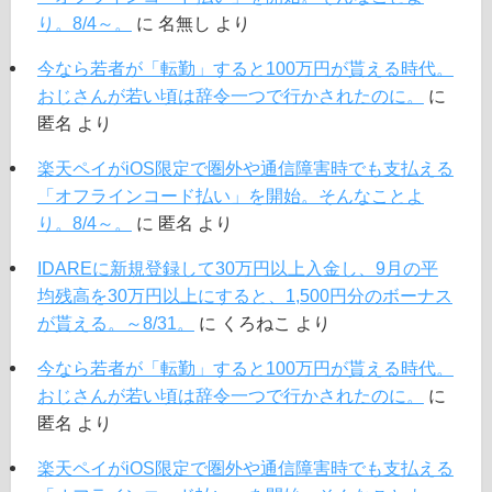
り。8/4～。
に
名無し
より
今なら若者が「転勤」すると100万円が貰える時代。
おじさんが若い頃は辞令一つで行かされたのに。
に
匿名
より
楽天ペイがiOS限定で圏外や通信障害時でも支払える
「オフラインコード払い」を開始。そんなことよ
り。8/4～。
に
匿名
より
IDAREに新規登録して30万円以上入金し、9月の平
均残高を30万円以上にすると、1,500円分のボーナス
が貰える。～8/31。
に
くろねこ
より
今なら若者が「転勤」すると100万円が貰える時代。
おじさんが若い頃は辞令一つで行かされたのに。
に
匿名
より
楽天ペイがiOS限定で圏外や通信障害時でも支払える