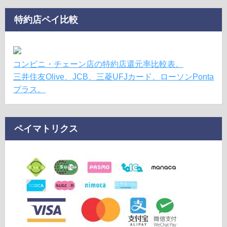
特約店ペイ比較
コンビニ・チェーン店の特約店還元率比較表。
三井住友Olive、JCB、三菱UFJカード、ローソンPonta
プラス。
ペイマトリクス