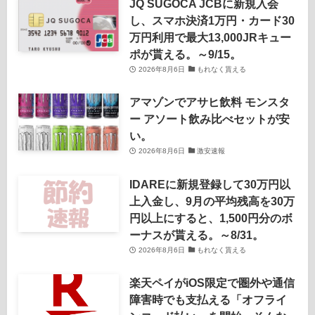
JQ SUGOCA JCBに新規入会
し、スマホ決済1万円・カード30
万円利用で最大13,000JRキュー
ポが貰える。～9/15。
2026年8月6日
もれなく貰える
アマゾンでアサヒ飲料 モンスタ
ー アソート飲み比べセットが安
い。
2026年8月6日
激安速報
IDAREに新規登録して30万円以
上入金し、9月の平均残高を30万
円以上にすると、1,500円分のボ
ーナスが貰える。～8/31。
2026年8月6日
もれなく貰える
楽天ペイがiOS限定で圏外や通信
障害時でも支払える「オフライ