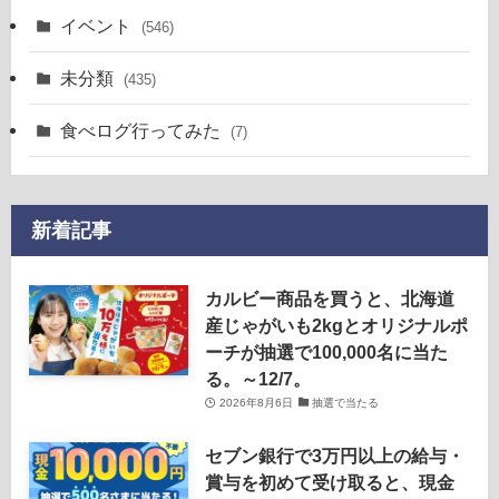
イベント
(546)
未分類
(435)
食べログ行ってみた
(7)
新着記事
カルビー商品を買うと、北海道
産じゃがいも2kgとオリジナルポ
ーチが抽選で100,000名に当た
る。～12/7。
2026年8月6日
抽選で当たる
セブン銀行で3万円以上の給与・
賞与を初めて受け取ると、現金