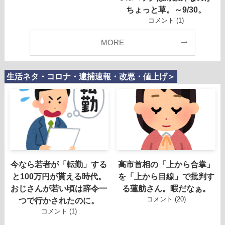
ちょっと草。～9/30。
コメント (1)
MORE
生活ネタ・コロナ・逮捕速報・改悪・値上げ＞
今なら若者が「転勤」する
高市首相の「上から合掌」
と100万円が貰える時代。
を「上から目線」で批判す
おじさんが若い頃は辞令一
る蓮舫さん。暇だなぁ。
コメント (20)
つで行かされたのに。
コメント (1)