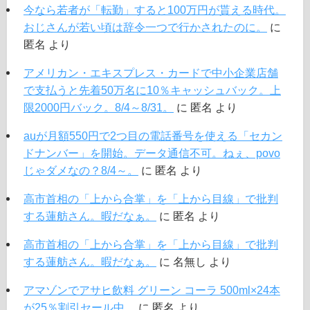
今なら若者が「転勤」すると100万円が貰える時代。
おじさんが若い頃は辞令一つで行かされたのに。
に
匿名
より
アメリカン・エキスプレス・カードで中小企業店舗
で支払うと先着50万名に10％キャッシュバック。上
限2000円バック。8/4～8/31。
に
匿名
より
auが月額550円で2つ目の電話番号を使える「セカン
ドナンバー」を開始。データ通信不可。ねぇ、povo
じゃダメなの？8/4～。
に
匿名
より
高市首相の「上から合掌」を「上から目線」で批判
する蓮舫さん。暇だなぁ。
に
匿名
より
高市首相の「上から合掌」を「上から目線」で批判
する蓮舫さん。暇だなぁ。
に
名無し
より
アマゾンでアサヒ飲料 グリーン コーラ 500ml×24本
が25％割引セール中。
に
匿名
より