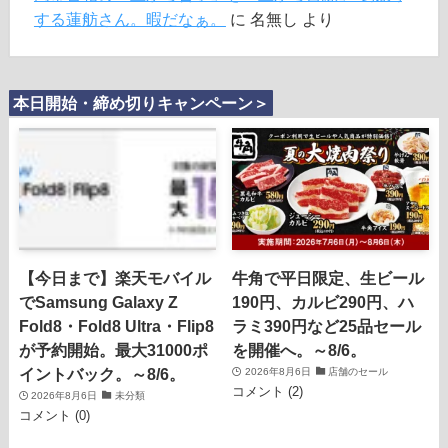
する蓮舫さん。暇だなぁ。
に
名無し
より
本日開始・締め切りキャンペーン＞
【今日まで】楽天モバイル
牛角で平日限定、生ビール
でSamsung Galaxy Z
190円、カルビ290円、ハ
Fold8・Fold8 Ultra・Flip8
ラミ390円など25品セール
が予約開始。最大31000ポ
を開催へ。～8/6。
イントバック。～8/6。
2026年8月6日
店舗のセール
コメント (2)
2026年8月6日
未分類
コメント (0)