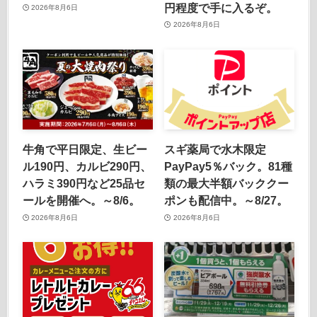
円程度で手に入るぞ。
2026年8月6日
2026年8月6日
牛角で平日限定、生ビー
スギ薬局で水木限定
ル190円、カルビ290円、
PayPay5％バック。81種
ハラミ390円など25品セ
類の最大半額バッククー
ールを開催へ。～8/6。
ポンも配信中。～8/27。
2026年8月6日
2026年8月6日