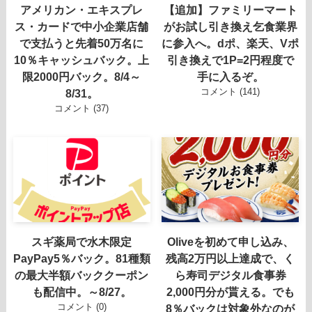
アメリカン・エキスプレ
【追加】ファミリーマート
ス・カードで中小企業店舗
がお試し引き換え乞食業界
で支払うと先着50万名に
に参入へ。dポ、楽天、Vポ
10％キャッシュバック。上
引き換えで1P=2円程度で
限2000円バック。8/4～
手に入るぞ。
コメント (141)
8/31。
コメント (37)
スギ薬局で水木限定
Oliveを初めて申し込み、
PayPay5％バック。81種類
残高2万円以上達成で、く
の最大半額バッククーポン
ら寿司デジタル食事券
も配信中。～8/27。
2,000円分が貰える。でも
コメント (0)
8％バックは対象外なのが