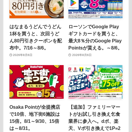
はなまるうどんでうどん
ローソンでGoogle Play
1杯を買うと、次回うど
ギフトカードを買うと、
ん80円引きクーポンを配
最大8％分のGoogle Play
布中。7/16～8/6。
Pointsが貰える。～8/6。
2026年8月6日
2026年8月6日
Osaka Pointが全提携店
【追加】ファミリーマー
で10倍、地下街6施設は
トがお試し引き換え乞食
15倍。8/1～9/30、15倍
業界に参入へ。dポ、楽
は～8/31。
天、Vポ引き換えで1P=2