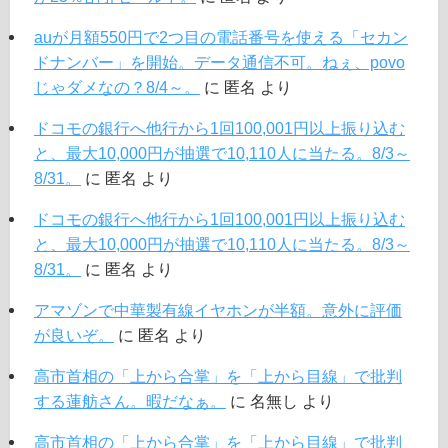
auが月額550円で2つ目の電話番号を使える「セカン
ドナンバー」を開始。データ通信不可。ねぇ、povo
じゃダメなの？8/4～。
に
匿名
より
ドコモの銀行へ他行から1回100,001円以上振り込む
と、最大10,000円が抽選で10,110人に当たる。8/3～
8/31。
に
匿名
より
ドコモの銀行へ他行から1回100,001円以上振り込む
と、最大10,000円が抽選で10,110人に当たる。8/3～
8/31。
に
匿名
より
アマゾンで中華製有線イヤホンが半額。意外に評価
が良いぞ。
に
匿名
より
高市首相の「上から合掌」を「上から目線」で批判
する蓮舫さん。暇だなぁ。
に
名無し
より
高市首相の「上から合掌」を「上から目線」で批判