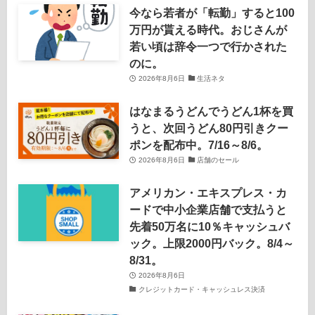
今なら若者が「転勤」すると100
万円が貰える時代。おじさんが
若い頃は辞令一つで行かされた
のに。
2026年8月6日
生活ネタ
はなまるうどんでうどん1杯を買
うと、次回うどん80円引きクー
ポンを配布中。7/16～8/6。
2026年8月6日
店舗のセール
アメリカン・エキスプレス・カ
ードで中小企業店舗で支払うと
先着50万名に10％キャッシュバ
ック。上限2000円バック。8/4～
8/31。
2026年8月6日
クレジットカード・キャッシュレス決済