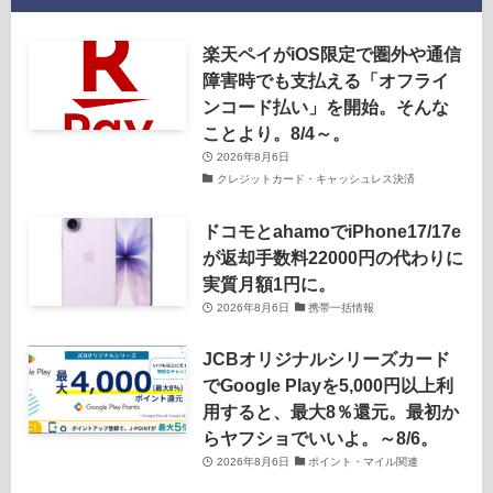
楽天ペイがiOS限定で圏外や通信
障害時でも支払える「オフライ
ンコード払い」を開始。そんな
ことより。8/4～。
2026年8月6日
クレジットカード・キャッシュレス決済
ドコモとahamoでiPhone17/17e
が返却手数料22000円の代わりに
実質月額1円に。
2026年8月6日
携帯一括情報
JCBオリジナルシリーズカード
でGoogle Playを5,000円以上利
用すると、最大8％還元。最初か
らヤフショでいいよ。～8/6。
2026年8月6日
ポイント・マイル関連