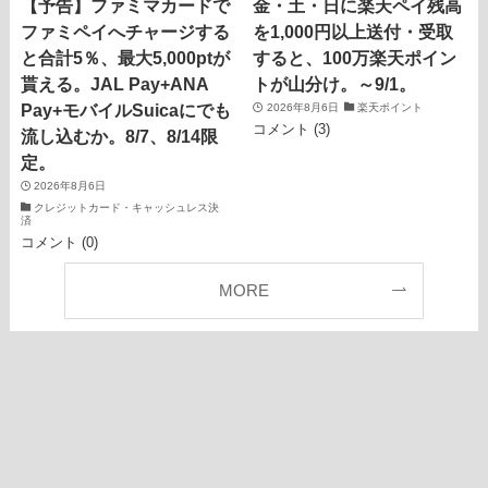
【予告】ファミマカードで
金・土・日に楽天ペイ残高
ファミペイへチャージする
を1,000円以上送付・受取
と合計5％、最大5,000ptが
すると、100万楽天ポイン
貰える。JAL Pay+ANA
トが山分け。～9/1。
Pay+モバイルSuicaにでも
2026年8月6日
楽天ポイント
コメント (3)
流し込むか。8/7、8/14限
定。
2026年8月6日
クレジットカード・キャッシュレス決
済
コメント (0)
MORE