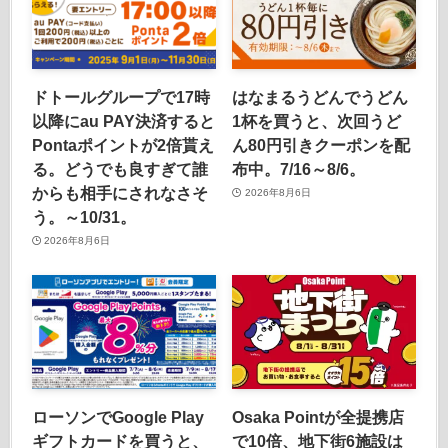
ドトールグループで17時
はなまるうどんでうどん
以降にau PAY決済すると
1杯を買うと、次回うど
Pontaポイントが2倍貰え
ん80円引きクーポンを配
る。どうでも良すぎて誰
布中。7/16～8/6。
からも相手にされなさそ
2026年8月6日
う。～10/31。
2026年8月6日
ローソンでGoogle Play
Osaka Pointが全提携店
ギフトカードを買うと、
で10倍、地下街6施設は