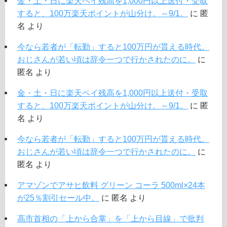
金・土・日に楽天ペイ残高を1,000円以上送付・受取
すると、100万楽天ポイントが山分け。～9/1。
に
匿
名
より
今なら若者が「転勤」すると100万円が貰える時代。
おじさんが若い頃は辞令一つで行かされたのに。
に
匿名
より
金・土・日に楽天ペイ残高を1,000円以上送付・受取
すると、100万楽天ポイントが山分け。～9/1。
に
匿
名
より
今なら若者が「転勤」すると100万円が貰える時代。
おじさんが若い頃は辞令一つで行かされたのに。
に
匿名
より
アマゾンでアサヒ飲料 グリーン コーラ 500ml×24本
が25％割引セール中。
に
匿名
より
高市首相の「上から合掌」を「上から目線」で批判