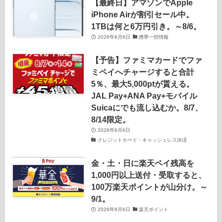
【最終日】アマゾンでApple
iPhone Airが割引セール中。
1TBは何と6万円引き。～8/6。
2026年8月6日
携帯一括情報
【予告】ファミマカードでファ
ミペイへチャージすると合計
5％、最大5,000ptが貰える。
JAL Pay+ANA Pay+モバイル
Suicaにでも流し込むか。8/7、
8/14限定。
2026年8月6日
クレジットカード・キャッシュレス決済
金・土・日に楽天ペイ残高を
1,000円以上送付・受取すると、
100万楽天ポイントが山分け。～
9/1。
2026年8月6日
楽天ポイント