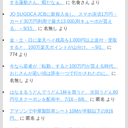
する蓮舫さん。暇だなぁ。
に
乞食さん
より
JQ SUGOCA JCBに新規入会し、スマホ決済1万円・
カード30万円利用で最大13,000JRキューポが貰え
る。～9/15。
に
名無し
より
金・土・日に楽天ペイ残高を1,000円以上送付・受取
すると、100万楽天ポイントが山分け。～9/1。
に
774
より
今なら若者が「転勤」すると100万円が貰える時代。
おじさんが若い頃は辞令一つで行かされたのに。
に
名無し
より
はなまるうどんでうどん1杯を買うと、次回うどん80
円引きクーポンを配布中。7/16～8/6。
に
匿名
より
アマゾンで中華製防草シート10Mが半額以下の916
円。
に
匿名
より