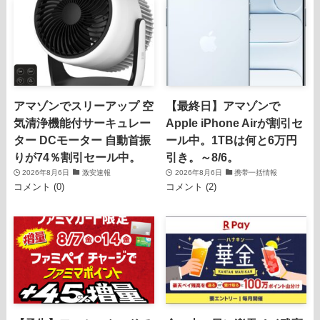
アマゾンでスリーアップ 空
【最終日】アマゾンで
気清浄機能付サーキュレー
Apple iPhone Airが割引セ
ター DCモーター 自動首振
ール中。1TBは何と6万円
りが74％割引セール中。
引き。～8/6。
2026年8月6日
激安速報
2026年8月6日
携帯一括情報
コメント (0)
コメント (2)