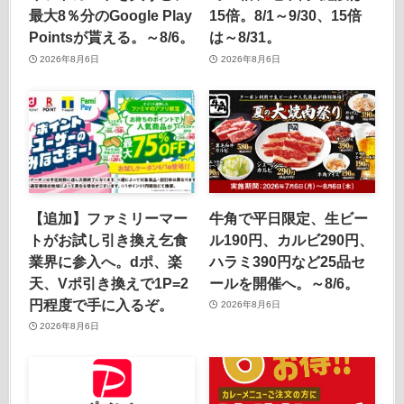
最大8％分のGoogle Play
15倍。8/1～9/30、15倍
Pointsが貰える。～8/6。
は～8/31。
2026年8月6日
2026年8月6日
【追加】ファミリーマー
牛角で平日限定、生ビー
トがお試し引き換え乞食
ル190円、カルビ290円、
業界に参入へ。dポ、楽
ハラミ390円など25品セ
天、Vポ引き換えで1P=2
ールを開催へ。～8/6。
円程度で手に入るぞ。
2026年8月6日
2026年8月6日