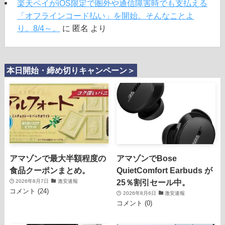
楽天ペイがiOS限定で圏外や通信障害時でも支払える
「オフラインコード払い」を開始。そんなことよ
り。8/4～。
に
匿名
より
本日開始・締め切りキャンペーン＞
アマゾンで最大半額程度の
アマゾンでBose
食品クーポンまとめ。
QuietComfort Earbuds が
25％割引セール中。
2026年8月7日
激安速報
コメント (24)
2026年8月6日
激安速報
コメント (0)