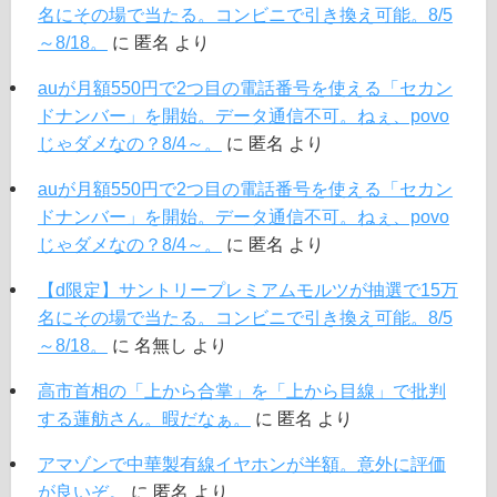
名にその場で当たる。コンビニで引き換え可能。8/5
～8/18。
に
匿名
より
auが月額550円で2つ目の電話番号を使える「セカン
ドナンバー」を開始。データ通信不可。ねぇ、povo
じゃダメなの？8/4～。
に
匿名
より
auが月額550円で2つ目の電話番号を使える「セカン
ドナンバー」を開始。データ通信不可。ねぇ、povo
じゃダメなの？8/4～。
に
匿名
より
【d限定】サントリープレミアムモルツが抽選で15万
名にその場で当たる。コンビニで引き換え可能。8/5
～8/18。
に
名無し
より
高市首相の「上から合掌」を「上から目線」で批判
する蓮舫さん。暇だなぁ。
に
匿名
より
アマゾンで中華製有線イヤホンが半額。意外に評価
が良いぞ。
に
匿名
より