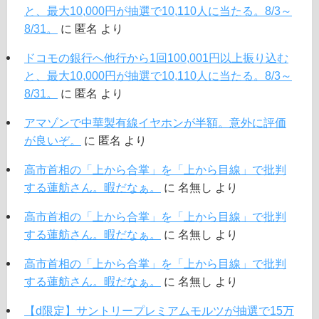
と、最大10,000円が抽選で10,110人に当たる。8/3～
8/31。
に
匿名
より
ドコモの銀行へ他行から1回100,001円以上振り込む
と、最大10,000円が抽選で10,110人に当たる。8/3～
8/31。
に
匿名
より
アマゾンで中華製有線イヤホンが半額。意外に評価
が良いぞ。
に
匿名
より
高市首相の「上から合掌」を「上から目線」で批判
する蓮舫さん。暇だなぁ。
に
名無し
より
高市首相の「上から合掌」を「上から目線」で批判
する蓮舫さん。暇だなぁ。
に
名無し
より
高市首相の「上から合掌」を「上から目線」で批判
する蓮舫さん。暇だなぁ。
に
名無し
より
【d限定】サントリープレミアムモルツが抽選で15万