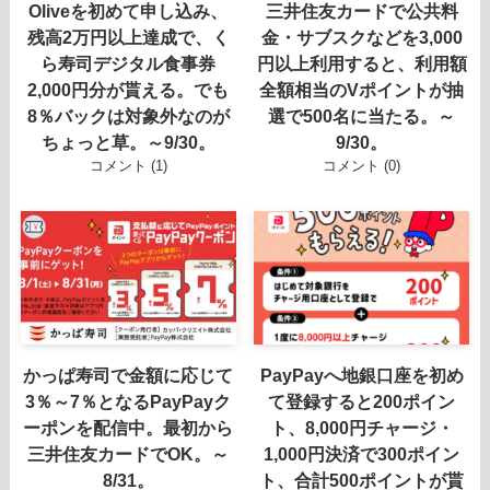
Oliveを初めて申し込み、
三井住友カードで公共料
残高2万円以上達成で、く
金・サブスクなどを3,000
ら寿司デジタル食事券
円以上利用すると、利用額
2,000円分が貰える。でも
全額相当のVポイントが抽
8％バックは対象外なのが
選で500名に当たる。～
ちょっと草。～9/30。
9/30。
コメント (1)
コメント (0)
かっぱ寿司で金額に応じて
PayPayへ地銀口座を初め
3％～7％となるPayPayク
て登録すると200ポイン
ーポンを配信中。最初から
ト、8,000円チャージ・
三井住友カードでOK。～
1,000円決済で300ポイン
8/31。
ト、合計500ポイントが貰