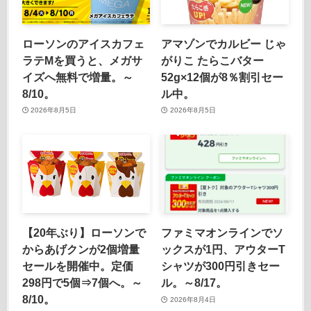
ローソンのアイスカフェ
アマゾンでカルビー じゃ
ラテMを買うと、メガサ
がりこ たらこバター
イズへ無料で増量。～
52g×12個が8％割引セー
8/10。
ル中。
2026年8月5日
2026年8月5日
【20年ぶり】ローソンで
ファミマオンラインでソ
からあげクンが2個増量
ックスが1円、アウターT
セールを開催中。定価
シャツが300円引きセー
298円で5個⇒7個へ。～
ル。～8/17。
8/10。
2026年8月4日