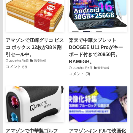
アマゾンで江崎グリコ ビス
楽天で中華タブレット
コ ボックス 32枚が38％割
DOOGEE U11 Proがキー
引セール中。
ボード付きで20950円。
RAM6GB。
2026年8月6日
激安速報
コメント (0)
2026年8月5日
激安速報
コメント (0)
アマゾンで中華製ゴルフ
アマゾンキンドルで映画化