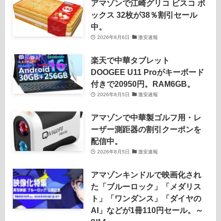
アマゾンで江崎グリコ ビスコ ボ
ックス 32枚が38％割引セール
中。
2026年8月6日
激安速報
楽天で中華タブレット
DOOGEE U11 Proがキーボード
付きで20950円。RAM6GB。
2026年8月5日
激安速報
アマゾンで中華製ゴルフ用・レ
ーザー測距器の割引クーポンを
配信中。
2026年8月5日
激安速報
アマゾンキンドルで映画化され
た「ブルーロック」「メダリス
ト」「ワンダンス」「ダイヤの
AI」などが1冊110円セール。～