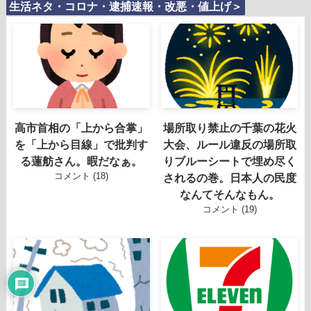
生活ネタ・コロナ・逮捕速報・改悪・値上げ＞
高市首相の「上から合掌」
場所取り禁止の千葉の花火
を「上から目線」で批判す
大会、ルール違反の場所取
る蓮舫さん。暇だなぁ。
りブルーシートで埋め尽く
コメント (18)
されるの巻。日本人の民度
なんてそんなもん。
コメント (19)