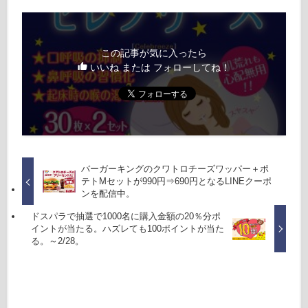
この記事が気に入ったら
いいね または フォローしてね！
バーガーキングのクワトロチーズワッパー＋ポ
テトMセットが990円⇒690円となるLINEクーポ
ンを配信中。
ドスパラで抽選で1000名に購入金額の20％分ポ
イントが当たる。ハズレても100ポイントが当た
る。～2/28。