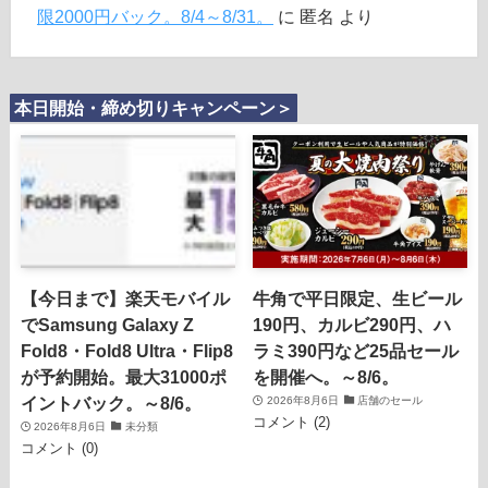
限2000円バック。8/4～8/31。
に
匿名
より
本日開始・締め切りキャンペーン＞
【今日まで】楽天モバイル
牛角で平日限定、生ビール
でSamsung Galaxy Z
190円、カルビ290円、ハ
Fold8・Fold8 Ultra・Flip8
ラミ390円など25品セール
が予約開始。最大31000ポ
を開催へ。～8/6。
イントバック。～8/6。
2026年8月6日
店舗のセール
コメント (2)
2026年8月6日
未分類
コメント (0)