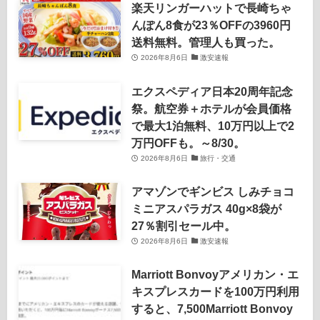
楽天リンガーハットで長崎ちゃ
んぽん8食が23％OFFの3960円
送料無料。管理人も買った。
2026年8月6日
激安速報
エクスペディア日本20周年記念
祭。航空券＋ホテルが会員価格
で最大1泊無料、10万円以上で2
万円OFFも。～8/30。
2026年8月6日
旅行・交通
アマゾンでギンビス しみチョコ
ミニアスパラガス 40g×8袋が
27％割引セール中。
2026年8月6日
激安速報
Marriott Bonvoyアメリカン・エ
キスプレスカードを100万円利用
すると、7,500Marriott Bonvoy