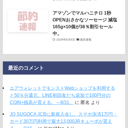
アマゾンでマルハニチロ 1秒
OPENおさかなソーセージ 減塩
165g×10個が36％割引セール
中。
2026年8月6日
激安速報
最近のコメント
エアウォレットでモンストWebショップを利用する
と50％分還元。LINE初回友だち追加で100円分の
COIN+残高が貰える。～8/31。
に
匿名
より
JQ SUGOCA JCBに新規入会し、スマホ決済1万円・
カード30万円利用で最大13,000JRキューポが貰え