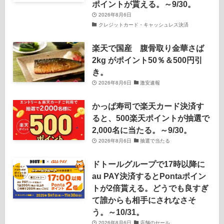
ポイントが貰える。～9/30。
2026年8月6日
クレジットカード・キャッシュレス決済
楽天で国産 腹骨取り金華さば
2kg がポイント50％＆500円引
き。
2026年8月6日
激安速報
かっぱ寿司で楽天カード決済す
ると、500楽天ポイントが抽選で
2,000名に当たる。～9/30。
2026年8月6日
抽選で当たる
ドトールグループで17時以降に
au PAY決済するとPontaポイン
トが2倍貰える。どうでも良すぎ
て誰からも相手にされなさそ
う。～10/31。
2026年8月6日
店舗のセール