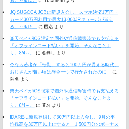
る。～9/15。
に
YutoriMan
より
JQ SUGOCA JCBに新規入会し、スマホ決済1万円・
カード30万円利用で最大13,000JRキューポが貰え
る。～9/15。
に
匿名
より
楽天ペイがiOS限定で圏外や通信障害時でも支払える
「オフラインコード払い」を開始。そんなことよ
り。8/4～。
に
名無し
より
今なら若者が「転勤」すると100万円が貰える時代。
おじさんが若い頃は辞令一つで行かされたのに。
に
匿名
より
楽天ペイがiOS限定で圏外や通信障害時でも支払える
「オフラインコード払い」を開始。そんなことよ
り。8/4～。
に
匿名
より
IDAREに新規登録して30万円以上入金し、9月の平
均残高を30万円以上にすると、1,500円分のボーナス