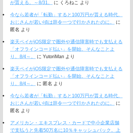
が貰える。～8/31。
に
くろねこ
より
今なら若者が「転勤」すると100万円が貰える時代。
おじさんが若い頃は辞令一つで行かされたのに。
に
匿名
より
楽天ペイがiOS限定で圏外や通信障害時でも支払える
「オフラインコード払い」を開始。そんなことよ
り。8/4～。
に
YutoriMan
より
楽天ペイがiOS限定で圏外や通信障害時でも支払える
「オフラインコード払い」を開始。そんなことよ
り。8/4～。
に
匿名
より
今なら若者が「転勤」すると100万円が貰える時代。
おじさんが若い頃は辞令一つで行かされたのに。
に
匿名
より
アメリカン・エキスプレス・カードで中小企業店舗
で支払うと先着50万名に10％キャッシュバック。上