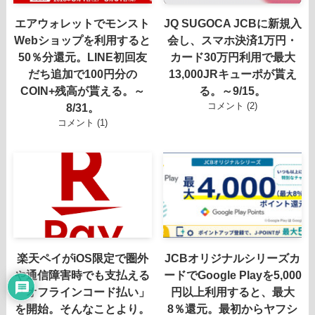
エアウォレットでモンスト
JQ SUGOCA JCBに新規入
Webショップを利用すると
会し、スマホ決済1万円・
50％分還元。LINE初回友
カード30万円利用で最大
だち追加で100円分の
13,000JRキューポが貰え
COIN+残高が貰える。～
る。～9/15。
コメント (2)
8/31。
コメント (1)
楽天ペイがiOS限定で圏外
JCBオリジナルシリーズカ
や通信障害時でも支払える
ードでGoogle Playを5,000
「オフラインコード払い」
円以上利用すると、最大
を開始。そんなことより。
8％還元。最初からヤフシ