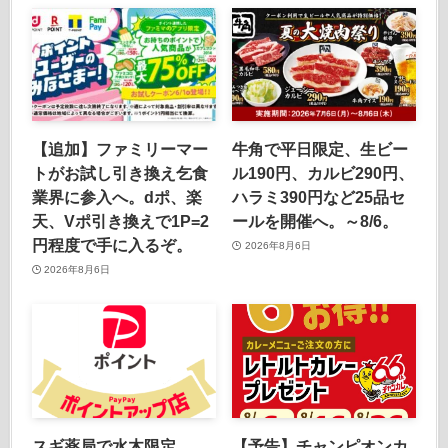
【追加】ファミリーマー
牛角で平日限定、生ビー
トがお試し引き換え乞食
ル190円、カルビ290円、
業界に参入へ。dポ、楽
ハラミ390円など25品セ
天、Vポ引き換えで1P=2
ールを開催へ。～8/6。
円程度で手に入るぞ。
2026年8月6日
2026年8月6日
スギ薬局で水木限定
【予告】チャンピオンカ