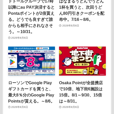
ドトールグループで17時
はなまるうどんでうどん
以降にau PAY決済すると
1杯を買うと、次回うど
Pontaポイントが2倍貰え
ん80円引きクーポンを配
る。どうでも良すぎて誰
布中。7/16～8/6。
からも相手にされなさそ
2026年8月6日
う。～10/31。
2026年8月6日
ローソンでGoogle Play
Osaka Pointが全提携店
ギフトカードを買うと、
で10倍、地下街6施設は
最大8％分のGoogle Play
15倍。8/1～9/30、15倍
Pointsが貰える。～8/6。
は～8/31。
2026年8月6日
2026年8月6日