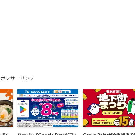
スポンサーリンク
1杯を
ローソンでGoogle Play ギフト
Osaka Pointが全提携店で