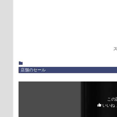
店舗のセール
この
いいね 