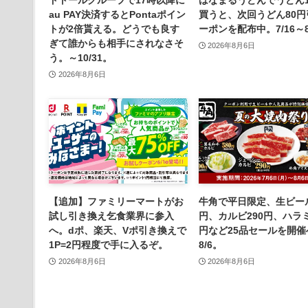
au PAY決済するとPontaポイン
買うと、次回うどん80円
トが2倍貰える。どうでも良す
ーポンを配布中。7/16～8
ぎて誰からも相手にされなさそ
2026年8月6日
う。～10/31。
2026年8月6日
【追加】ファミリーマートがお
牛角で平日限定、生ビール
試し引き換え乞食業界に参入
円、カルビ290円、ハラミ
へ。dポ、楽天、Vポ引き換えで
円など25品セールを開催
1P=2円程度で手に入るぞ。
8/6。
2026年8月6日
2026年8月6日