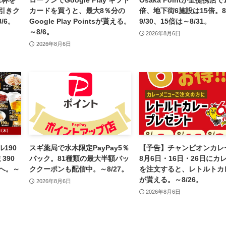
引きク
カードを買うと、最大8％分の
倍、地下街6施設は15倍。8
/6。
Google Play Pointsが貰える。
9/30、15倍は～8/31。
～8/6。
2026年8月6日
2026年8月6日
190
スギ薬局で水木限定PayPay5％
【予告】チャンピオンカレ
390
バック。81種類の最大半額バッ
8月6日・16日・26日にカ
へ。～
ククーポンも配信中。～8/27。
を注文すると、レトルトカ
が貰える。～8/26。
2026年8月6日
2026年8月6日