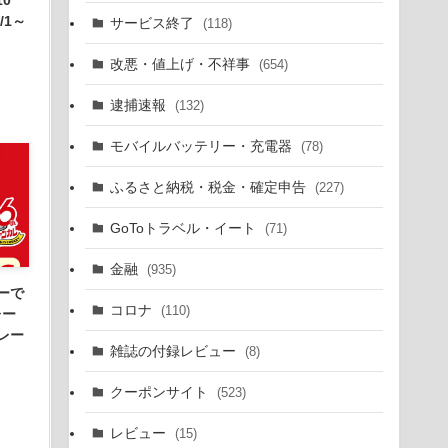
/1～
サービス終了
(118)
改悪・値上げ・不祥事
(654)
逮捕速報
(132)
モバイルバッテリー・充電器
(78)
ふるさと納税・税金・確定申告
(227)
GoToトラベル・イート
(71)
金融
(935)
ーで
コロナ
(110)
レー
レー
雑誌の付録レビュー
(8)
クーポンサイト
(523)
レビュー
(15)