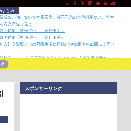
chまとめ
賛成論が強くない？女系天皇、養子子息の皇位継承など…皇室
る意識調査で見え…
奴の特徴「飯が遅い」「運転下手」
奴の特徴「飯が遅い」「運転下手」
味方】交際歴ゼロの同級生宅に唐揚げや文庫本を20回以上届け
足りん…！ クルマの中をまんべんなく涼しくするアイテム
する
 人魚の島のひみつ』公開10日間で興収44億円突破
中学の同級生だった男性にストーカーして逮捕 全く親しくない
物品贈る
豊かな香りにどっしりしたコーヒーの味わいが大人らしさを演
スポンサーリンク
バックス COF…
引
く、火山もないのにホカホカのお湯が出る
通信」拡大--Starlink Directは650万接続、9月に能登で気球
oの40GB増量は「実証」--料金改定とは「完全に分離」と前田社