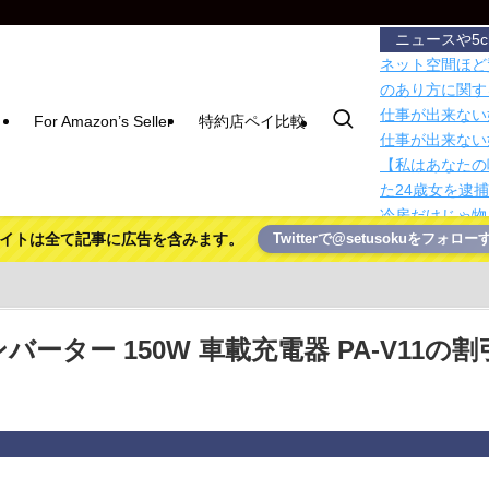
ニュースや5
ネット空間ほど
のあり方に関す
仕事が出来ない
For Amazon’s Seller
特約店ペイ比較
仕事が出来ない
【私はあなたの
た24歳女を逮捕
冷房だけじゃ物
イトは全て記事に広告を含みます。
Twitterで@setusokuをフォロー
『映画ちいかわ
24歳無職女、
のに20回以上
チョコレートの
出する「スター
バーター 150W 車載充電器 PA-V11の割
大西洋の地下深
ドコモ、「空からの
型HA…
ドコモ、aham
長