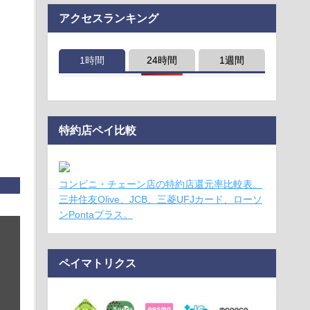
アクセスランキング
1時間
24時間
1週間
特約店ペイ比較
コンビニ・チェーン店の特約店還元率比較表。
三井住友Olive、JCB、三菱UFJカード、ローソ
ンPontaプラス。
ペイマトリクス