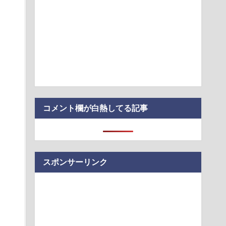
日本最大級のAIデータセンター建設へ 総事業費2兆円、UAEが
ニキータ・ビアが退任、今後はアドバイザーとして関与
ー強さ議論ってこれで間違い無いんか？
こんなのが普通に走ってるｗｗｗｗｗｗｗｗｗｗｗｗｗｗｗｗ
コメント欄が白熱してる記事
スポンサーリンク