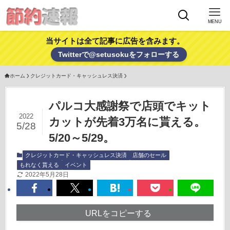
MENU
当サイトは全て記事に広告を含みます。
Twitterで@setusokuをフォローする
ホーム
クレジットカード・キャッシュレス決済
パルコ大感謝祭で店頭でキット
2022
カットが先着3万名に貰える。
5/28
5/20～5/29。
クレジットカード・キャッシュレス決済
店舗のセール
もれなく貰える
イベント
2022年5月28日
URLをコピーする