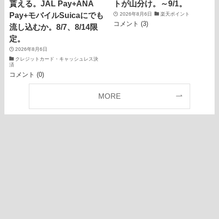
貰える。JAL Pay+ANA
トが山分け。～9/1。
Pay+モバイルSuicaにでも
2026年8月6日
楽天ポイント
コメント (3)
流し込むか。8/7、8/14限
定。
2026年8月6日
クレジットカード・キャッシュレス決
済
コメント (0)
MORE