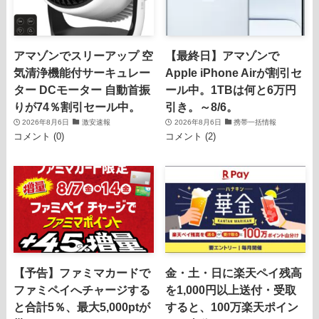
アマゾンでスリーアップ 空
【最終日】アマゾンで
気清浄機能付サーキュレー
Apple iPhone Airが割引セ
ター DCモーター 自動首振
ール中。1TBは何と6万円
りが74％割引セール中。
引き。～8/6。
2026年8月6日
激安速報
2026年8月6日
携帯一括情報
コメント (0)
コメント (2)
【予告】ファミマカードで
金・土・日に楽天ペイ残高
ファミペイへチャージする
を1,000円以上送付・受取
と合計5％、最大5,000ptが
すると、100万楽天ポイン