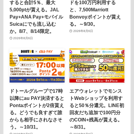
すると合計5％、最大
ドを100万円利用する
5,000ptが貰える。JAL
と、7,500Marriott
Pay+ANA Pay+モバイル
Bonvoyポイントが貰え
Suicaにでも流し込む
る。～9/30。
か。8/7、8/14限定。
2026年8月6日
2026年8月6日
ドトールグループで17時
エアウォレットでモンス
以降にau PAY決済すると
トWebショップを利用す
Pontaポイントが2倍貰え
ると50％分還元。LINE初
る。どうでも良すぎて誰
回友だち追加で100円分
からも相手にされなさそ
のCOIN+残高が貰える。
う。～10/31。
～8/31。