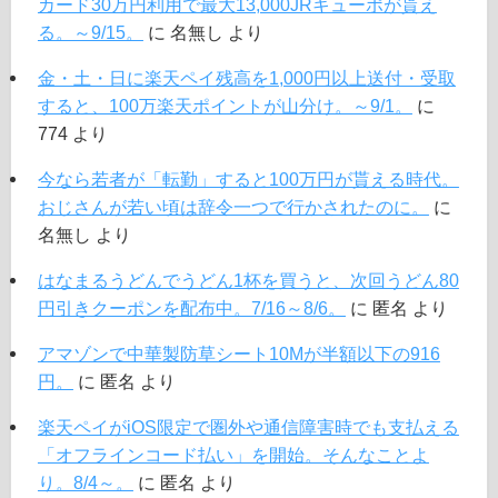
カード30万円利用で最大13,000JRキューポが貰え
る。～9/15。
に
名無し
より
金・土・日に楽天ペイ残高を1,000円以上送付・受取
すると、100万楽天ポイントが山分け。～9/1。
に
774
より
今なら若者が「転勤」すると100万円が貰える時代。
おじさんが若い頃は辞令一つで行かされたのに。
に
名無し
より
はなまるうどんでうどん1杯を買うと、次回うどん80
円引きクーポンを配布中。7/16～8/6。
に
匿名
より
アマゾンで中華製防草シート10Mが半額以下の916
円。
に
匿名
より
楽天ペイがiOS限定で圏外や通信障害時でも支払える
「オフラインコード払い」を開始。そんなことよ
り。8/4～。
に
匿名
より