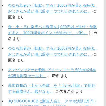
今なら若者が「転勤」すると100万円が貰える時代。
おじさんが若い頃は辞令一つで行かされたのに。
に
匿名
より
金・土・日に楽天ペイ残高を1,000円以上送付・受取
すると、100万楽天ポイントが山分け。～9/1。
に
匿
名
より
今なら若者が「転勤」すると100万円が貰える時代。
おじさんが若い頃は辞令一つで行かされたのに。
に
匿名
より
アマゾンでアサヒ飲料 グリーン コーラ 500ml×24本
が25％割引セール中。
に
匿名
より
高市首相の「上から合掌」を「上から目線」で批判
する蓮舫さん。暇だなぁ。
に
乞食さん
より
JQ SUGOCA JCBに新規入会し、スマホ決済1万円・