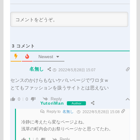
3
コメント
Newest
名無し
2022年5月28日 15:07
センスのかけらもないケバいページでワロタｗ
とてもファッションを扱うサイトとは思えない
Reply
0
0
YutoriMan
Author
Reply to
名無し
2022年5月28日 15:08
冷静に考えたら変なページよね。
浅草の町内会のお祭りページかと思ってたわ。
Reply
1
0