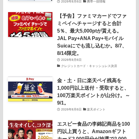
2026年8月6日
携帯一括情報
【予告】ファミマカードでファ
ミペイへチャージすると合計
5％、最大5,000ptが貰える。
JAL Pay+ANA Pay+モバイル
Suicaにでも流し込むか。8/7、
8/14限定。
2026年8月6日
クレジットカード・キャッシュレス決済
金・土・日に楽天ペイ残高を
1,000円以上送付・受取すると、
100万楽天ポイントが山分け。～
9/1。
2026年8月6日
楽天ポイント
エスビー食品の李錦記商品を100
円以上買うと、Amazonギフト
カード2,000円分が抽選で2,000