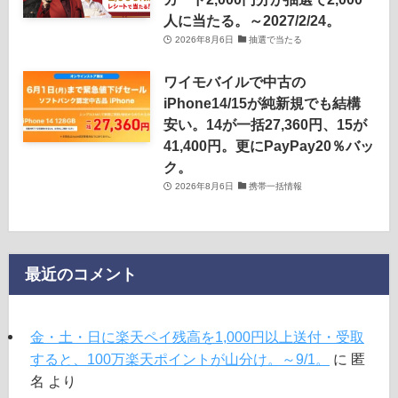
人に当たる。～2027/2/24。
2026年8月6日
抽選で当たる
ワイモバイルで中古の
iPhone14/15が純新規でも結構
安い。14が一括27,360円、15が
41,400円。更にPayPay20％バッ
ク。
2026年8月6日
携帯一括情報
最近のコメント
金・土・日に楽天ペイ残高を1,000円以上送付・受取
すると、100万楽天ポイントが山分け。～9/1。
に
匿
名
より