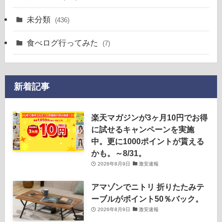
未分類
(436)
食べログ行ってみた
(7)
新着記事
楽天マガジンが3ヶ月10円でお得
に試せるキャンペーンを実施
中。更に1000ポイントが貰える
かも。～8/31。
2026年8月9日
激安速報
アマゾンでニトリ 折りたたみテ
ーブルがポイント50％バック。
2026年8月9日
激安速報