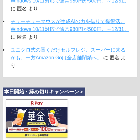
Windows 10/11対応で通常980円が500円。～12/31。
に
匿名
より
チューチューマウスが生成AIの力を借りて爆復活。
Windows 10/11対応で通常980円が500円。～12/31。
に
匿名
より
ユニクロ式の置くだけセルフレジ、スーパーに来る
かも。一方Amazon Goは全店舗閉鎖へ。
に
匿名
よ
り
本日開始・締め切りキャンペーン＞