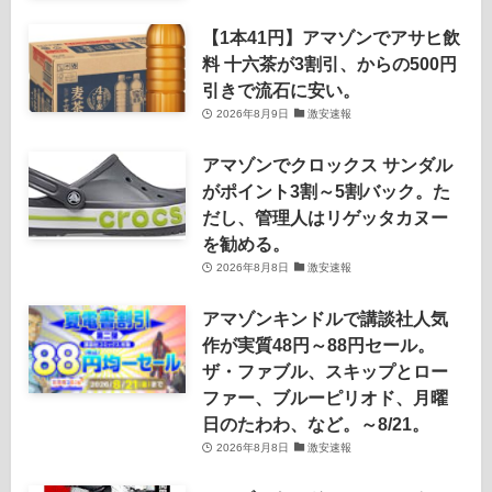
【1本41円】アマゾンでアサヒ飲
料 十六茶が3割引、からの500円
引きで流石に安い。
2026年8月9日
激安速報
アマゾンでクロックス サンダル
がポイント3割～5割バック。た
だし、管理人はリゲッタカヌー
を勧める。
2026年8月8日
激安速報
アマゾンキンドルで講談社人気
作が実質48円～88円セール。
ザ・ファブル、スキップとロー
ファー、ブルーピリオド、月曜
日のたわわ、など。～8/21。
2026年8月8日
激安速報