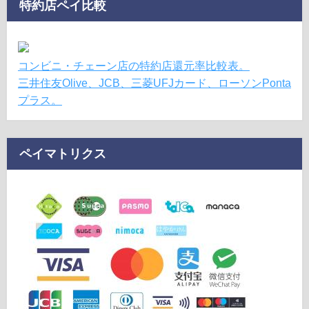
特約店ペイ比較
コンビニ・チェーン店の特約店還元率比較表。
三井住友Olive、JCB、三菱UFJカード、ローソンPonta
プラス。
ペイマトリクス