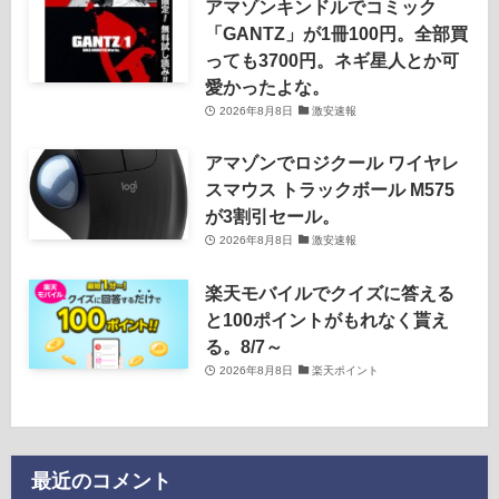
アマゾンキンドルでコミック
「GANTZ」が1冊100円。全部買
っても3700円。ネギ星人とか可
愛かったよな。
2026年8月8日
激安速報
アマゾンでロジクール ワイヤレ
スマウス トラックボール M575
が3割引セール。
2026年8月8日
激安速報
楽天モバイルでクイズに答える
と100ポイントがもれなく貰え
る。8/7～
2026年8月8日
楽天ポイント
最近のコメント