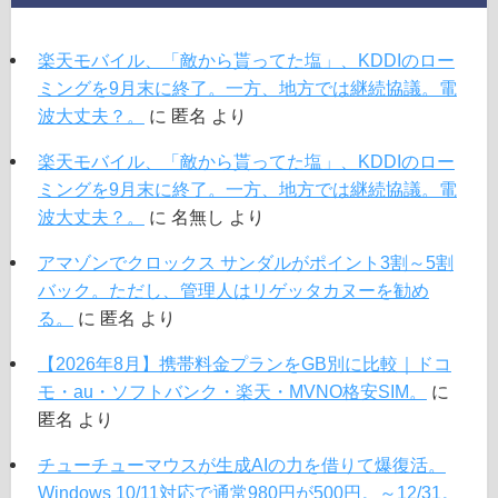
楽天モバイル、「敵から貰ってた塩」、KDDIのロー
ミングを9月末に終了。一方、地方では継続協議。電
波大丈夫？。
に
匿名
より
楽天モバイル、「敵から貰ってた塩」、KDDIのロー
ミングを9月末に終了。一方、地方では継続協議。電
波大丈夫？。
に
名無し
より
アマゾンでクロックス サンダルがポイント3割～5割
バック。ただし、管理人はリゲッタカヌーを勧め
る。
に
匿名
より
【2026年8月】携帯料金プランをGB別に比較｜ドコ
モ・au・ソフトバンク・楽天・MVNO格安SIM。
に
匿名
より
チューチューマウスが生成AIの力を借りて爆復活。
Windows 10/11対応で通常980円が500円。～12/31。