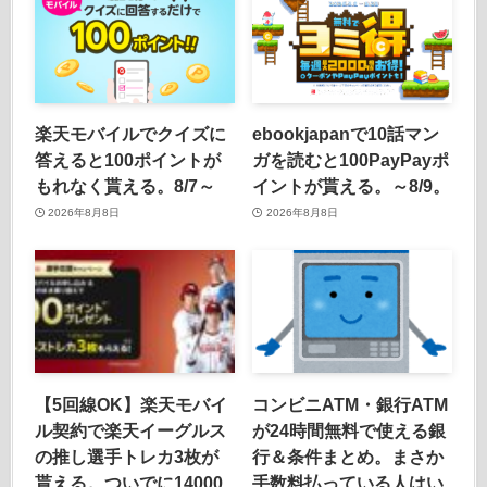
楽天モバイルでクイズに
ebookjapanで10話マン
答えると100ポイントが
ガを読むと100PayPayポ
もれなく貰える。8/7～
イントが貰える。～8/9。
2026年8月8日
2026年8月8日
【5回線OK】楽天モバイ
コンビニATM・銀行ATM
ル契約で楽天イーグルス
が24時間無料で使える銀
の推し選手トレカ3枚が
行＆条件まとめ。まさか
貰える。ついでに14000
手数料払っている人はい