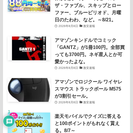
ザ・ファブル、スキップとロー
ファー、ブルーピリオド、月曜
日のたわわ、など。～8/21。
2026年8月8日
激安速報
アマゾンキンドルでコミック
「GANTZ」が1冊100円。全部買
っても3700円。ネギ星人とか可
愛かったよな。
2026年8月8日
激安速報
アマゾンでロジクール ワイヤレ
スマウス トラックボール M575
が3割引セール。
2026年8月8日
激安速報
1
楽天モバイルでクイズに答える
と100ポイントがもれなく貰え
る。8/7～