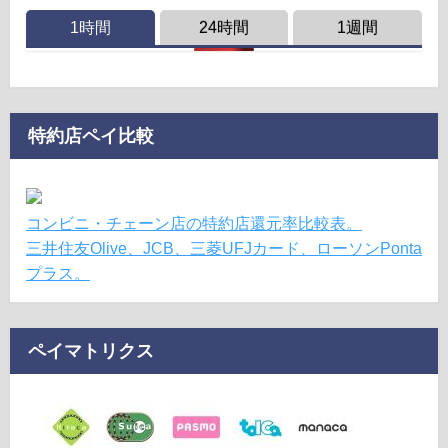
1時間
24時間
1週間
特約店ペイ比較
コンビニ・チェーン店の特約店還元率比較表。
三井住友Olive、JCB、三菱UFJカード、ローソンPonta
プラス。
ペイマトリクス