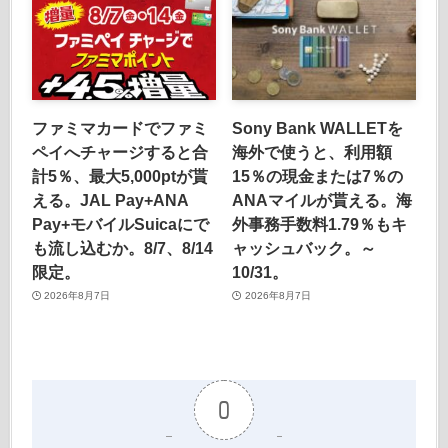
ファミマカードでファミ
Sony Bank WALLETを
ペイへチャージすると合
海外で使うと、利用額
計5％、最大5,000ptが貰
15％の現金または7％の
える。JAL Pay+ANA
ANAマイルが貰える。海
Pay+モバイルSuicaにで
外事務手数料1.79％もキ
も流し込むか。8/7、8/14
ャッシュバック。～
限定。
10/31。
2026年8月7日
2026年8月7日
0