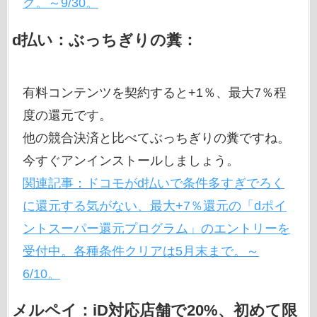
ク。～9/30。
d払い：ぶっちぎりの糞：
有料コンテンツを契約すると+1％、最大7％程
度の還元です。
他の競合決済と比べてぶっちぎりの糞ですね。
今すぐアンインストールしましょう。
関連記事：ドコモがd払いで条件多すぎでろく
に還元する気がない、最大+7％還元の「dポイ
ントスーパー還元プログラム」のエントリーを
受付中。各種条件クリアは5月末まで。～
6/10。
メルペイ：iD対応店舗で20%、初めて限