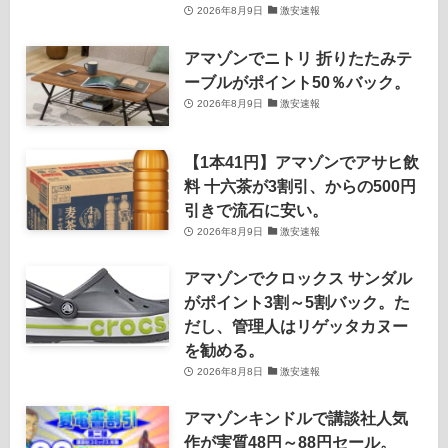
2026年8月9日
激安速報
アマゾンでニトリ 折りたたみテ
ーブルがポイント50％バック。
2026年8月9日
激安速報
【1本41円】アマゾンでアサヒ飲
料 十六茶が3割引、からの500円
引きで流石に安い。
2026年8月9日
激安速報
アマゾンでクロックス サンダル
がポイント3割～5割バック。た
だし、管理人はリゲッタカヌー
を勧める。
2026年8月8日
激安速報
アマゾンキンドルで講談社人気
作が実質48円～88円セール。