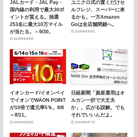
JALカード・JAL Pay・
ユニクロ式の置くだけセ
国内線の利用で最大30ポ
ルフレジ、スーパーに来
イントが貰える。抽選
るかも。一方Amazon
253名に最大10万マイル
Goは全店舗閉鎖へ。
が当たる。～9/30。
2026年8月8日
2026年8月8日
イオンカード/イオンペイ
日経新聞「資産運用はオ
でイオンでWAON POINT
ルカン一択で大丈夫
が10倍で還元率5％。8/8
か」。広がる誤解。でも
～8/11。
それでいいんだよ。
2026年8月8日
2026年8月7日