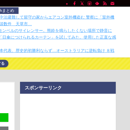
chまとめ
中泊避難して留守の家からエアコン室外機盗む 警察に「室外機
談数件 天草市…
るモンベルのサイレンサー。熊鈴を鳴らしたくない場所で静音に
NS「日傘につけられるカーテン」を試してみた。使用した正直な感
本代表、歴史的初勝利ならず…オーストラリアに逆転負け ８戦
する
は日本製じゃないとダメな物 、ガチで何がある？
西村ゆかさん 離婚を提示
EVめっちゃ売れるから拠点を増やすね」
野家のステーキ定食、1500円ｗｗｗｗｗ
スポンサーリンク
チを搭載した高級キーボード「HHKB Studio」を使ってみた
た」 祭り中止
年上を敬え、目上に逆らうな、秩序を守れ」←これが東アジア
 中国人「場所取り転売ヤー」の荒稼ぎイベントになってしま