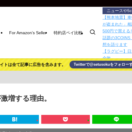
ニュースや5
【熊本地震】車
が盗まれた」相
500円で買え
For Amazon’s Seller
特約店ペイ比較
話題の3COI
想を語ります
【ラグビー】日
全敗
イトは全て記事に広告を含みます。
Twitterで@setusokuをフォロー
マジでこれだけ
ひろゆきの妻・
テスラ「日本で
【画像あり】吉
メカニカルスイッ
が激増する理由。
シカ「全部喰っ
【議論】儒教「
に残したもの
日本の花火大会
う