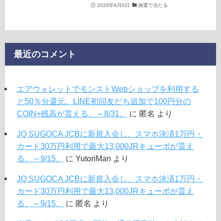
2026年8月6日
抽選で当たる
最近のコメント
エアウォレットでモンストWebショップを利用する
と50％分還元。LINE初回友だち追加で100円分の
COIN+残高が貰える。～8/31。
に
匿名
より
JQ SUGOCA JCBに新規入会し、スマホ決済1万円・
カード30万円利用で最大13,000JRキューポが貰え
る。～9/15。
に
YutoriMan
より
JQ SUGOCA JCBに新規入会し、スマホ決済1万円・
カード30万円利用で最大13,000JRキューポが貰え
る。～9/15。
に
匿名
より