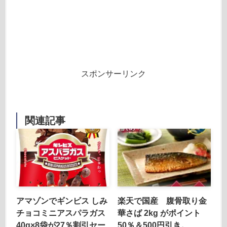
スポンサーリンク
関連記事
アマゾンでギンビス しみ
楽天で国産 腹骨取り金
チョコミニアスパラガス
華さば 2kg がポイント
40g×8袋が27％割引セー
50％＆500円引き。