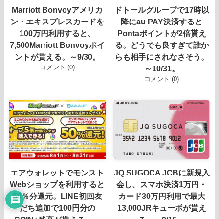
Marriott Bonvoyアメリカ
ドトールグループで17時以
ン・エキスプレスカードを
降にau PAY決済すると
100万円利用すると、
Pontaポイントが2倍貰え
7,500Marriott Bonvoyポイ
る。どうでも良すぎて誰か
ントが貰える。～9/30。
らも相手にされなさそう。
コメント (0)
～10/31。
コメント (0)
エアウォレットでモンスト
JQ SUGOCA JCBに新規入
Webショップを利用すると
会し、スマホ決済1万円・
50％分還元。LINE初回友
カード30万円利用で最大
だち追加で100円分の
13,000JRキューポが貰え