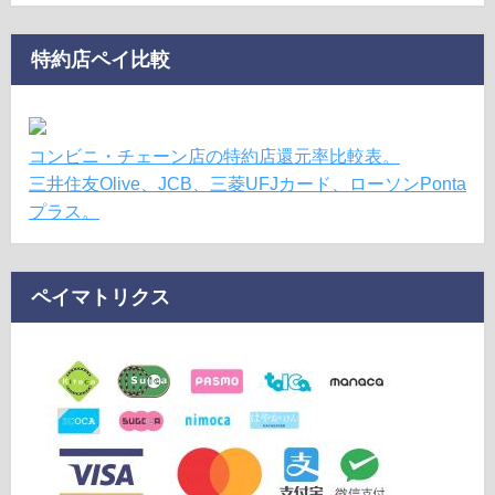
特約店ペイ比較
コンビニ・チェーン店の特約店還元率比較表。
三井住友Olive、JCB、三菱UFJカード、ローソンPonta
プラス。
ペイマトリクス