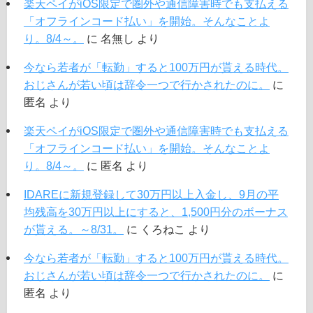
楽天ペイがiOS限定で圏外や通信障害時でも支払える
「オフラインコード払い」を開始。そんなことよ
り。8/4～。
に
名無し
より
今なら若者が「転勤」すると100万円が貰える時代。
おじさんが若い頃は辞令一つで行かされたのに。
に
匿名
より
楽天ペイがiOS限定で圏外や通信障害時でも支払える
「オフラインコード払い」を開始。そんなことよ
り。8/4～。
に
匿名
より
IDAREに新規登録して30万円以上入金し、9月の平
均残高を30万円以上にすると、1,500円分のボーナス
が貰える。～8/31。
に
くろねこ
より
今なら若者が「転勤」すると100万円が貰える時代。
おじさんが若い頃は辞令一つで行かされたのに。
に
匿名
より