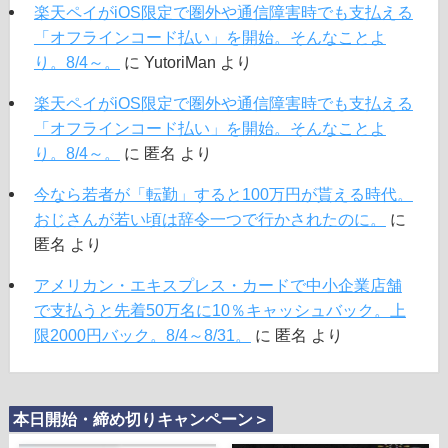
楽天ペイがiOS限定で圏外や通信障害時でも支払える
「オフラインコード払い」を開始。そんなことよ
り。8/4～。
に
YutoriMan
より
楽天ペイがiOS限定で圏外や通信障害時でも支払える
「オフラインコード払い」を開始。そんなことよ
り。8/4～。
に
匿名
より
今なら若者が「転勤」すると100万円が貰える時代。
おじさんが若い頃は辞令一つで行かされたのに。
に
匿名
より
アメリカン・エキスプレス・カードで中小企業店舗
で支払うと先着50万名に10％キャッシュバック。上
限2000円バック。8/4～8/31。
に
匿名
より
本日開始・締め切りキャンペーン＞