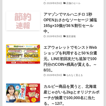
2026年8月6日
店舗のセール
アマゾンでマルハニチロ 1秒
OPENおさかなソーセージ 減塩
165g×10個が36％割引セール
中。
2026年8月6日
激安速報
エアウォレットでモンストWeb
ショップを利用すると50％分還
元。LINE初回友だち追加で100
円分のCOIN+残高が貰える。～
8/31。
2026年8月6日
もれなく貰える
カルビー商品を買うと、北海道
産じゃがいも2kgとオリジナルポ
ーチが抽選で100,000名に当た
る。～12/7。