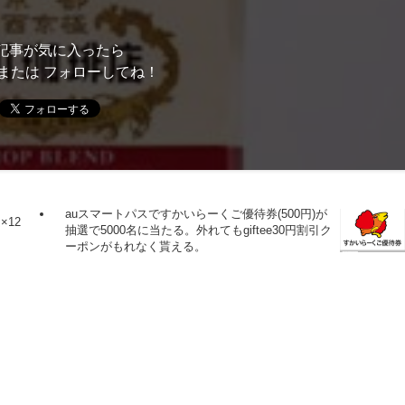
記事が気に入ったら
または フォローしてね！
auスマートパスですかいらーくご優待券(500円)が
12
抽選で5000名に当たる。外れてもgiftee30円割引ク
ーポンがもれなく貰える。