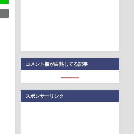
産党と一緒に消費税減税に反対していた中道改革連合 裏切る
はこれからも消費…
代日本史で最も取り返しのつかなかった失敗って何？
入社員、意地でも「9月の社員旅行」の計画をやらないｗｗｗｗ
アスクホール」
震】韓国サッカー協会、W杯予選の審判に“性接待”していたこと
ードの決済明…
コメント欄が白熱してる記事
スポンサーリンク