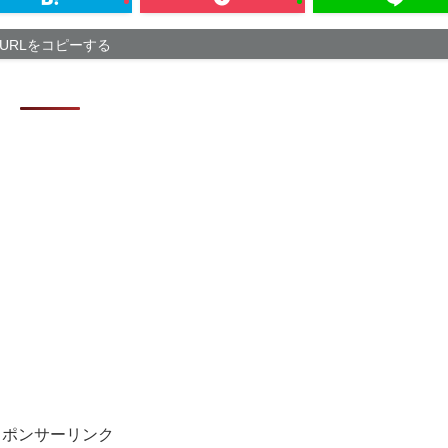
国民民主党や共
「僕たちの公約
URLをコピーする
【徹底議論】近
【超悲報】Z新
ｗ
英語スラング「
【サッカー界激
が発覚 協会カ
スポンサーリンク