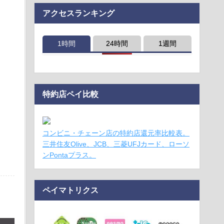
アクセスランキング
1時間
24時間
1週間
特約店ペイ比較
コンビニ・チェーン店の特約店還元率比較表。
三井住友Olive、JCB、三菱UFJカード、ローソ
ンPontaプラス。
ペイマトリクス