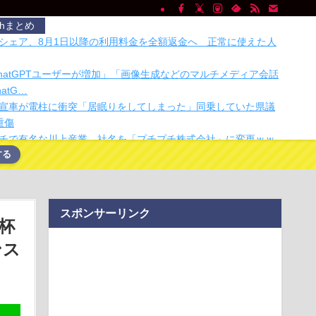
chまとめ
シェア、8月1日以降の利用料金を全額返金へ 正常に使えた人
ChatGPTユーザーが増加」「画像生成などのマルチメディア会話
atG…
宣車が電柱に衝突「居眠りをしてしまった」同乗していた県議
重傷
チで有名な川上産業、社名を「プチプチ株式会社」に変更ｗｗ
する
eepMindのデミス・ハサビス氏、CEOを退任し会長就任へ
面師に55億円騙し取られた…」 ワイ「はえーかわいそう…会社
ぁ」
スポンサーリンク
pMindの気象予測モデル「WeatherNext Cyclones」はこれまで…
杯
ト・オートVI」最新映像、8月28日にNetflixで先行配信へ
ンス
警のおっさん射殺映像が公開される。当然のように無抵抗だっ
いぞ！ 真夏の畑仕事を攻略できるコメリの涼感ウェア・フルア