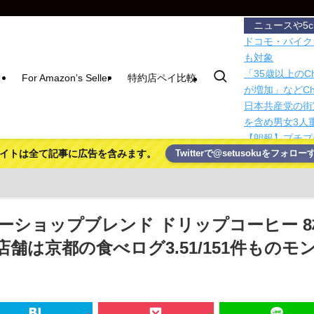
ニュースや5
ドコモ・バイク
も対象
「35歳以上の
For Amazon’s Seller
特約店ペイ比較
が増加」などCh
日本共産党の街
を含め男女3人
【朗報】プチプ
イトは全て記事に広告を含みます。
Twitterで@setusokuをフォロー
ｗｗｗ
Google D
積水ハウス「地
滅茶苦茶やろな
Google Dee
ーショップブレンド ドリップコーヒー 8
「グランド・セフ
舗は京都の食べログ3.51/151件ものモ
【動画】大阪府
たことが発覚
これはコスパ良
ーマー仕様