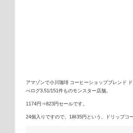
アマゾンで小川珈琲 コーヒーショップブレンド ド
べログ3.51/151件ものモンスター店舗。
1174円⇒823円セールです。
24個入りですので、1杯35円という、ドリップ