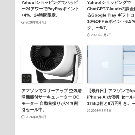
Yahoo!ショッピングでハッピ
Yahoo!ショッピングで
ー24アワーでPayPayポイント
ChatGPT/Claudeの課
+4%。24時間限定。
るGoogle Play ギフト
10%OFF＆ポイント6.5
2026年8月7日
ク。〜8/7。
2026年8月7日
アマゾンでスリーアップ 空気清
【最終日】アマゾンでApp
浄機能付サーキュレーター DC
iPhone Airが割引セー
モーター 自動首振りが74％割
1TBは何と6万円引き。～
引セール中。
2026年8月6日
2026年8月6日