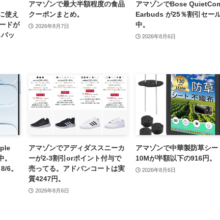
アマゾンで最大半額程度の食品
アマゾンでBose QuietCom
金に使え
クーポンまとめ。
Earbuds が25％割引セー
コードが
中。
2026年8月7日
％バッ
2026年8月6日
le
アマゾンでアディダススニーカ
アマゾンで中華製防草シー
ル中。
ーが2-3割引orポイント付与で
10Mが半額以下の916円。
8/6。
売ってる。アドバンコートは実
2026年8月6日
質4247円。
2026年8月6日