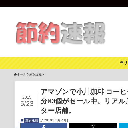
当サ
ホーム
激安速報
アマゾンで小川珈琲 コーヒ
2019
分×3個がセール中。リアル店
5/23
ター店舗。
2019年5月23日
激安速報