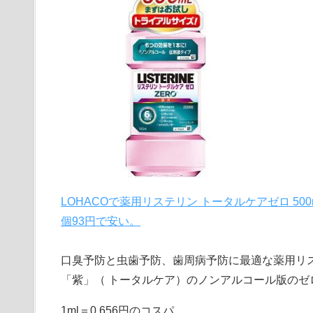
LOHACOで薬用リステリン トータルケアゼロ 50
個93円で安い。
口臭予防と虫歯予防、歯周病予防に最適な薬用リ
「紫」（ トータルケア）のノンアルコール版のゼロ 
1ml＝0.656円のコスパ。