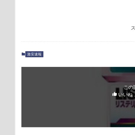
激安速報
この
いいね 