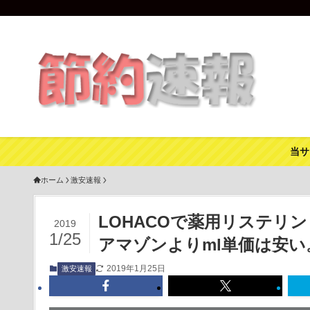
当サ
ホーム
激安速報
LOHACOで薬用リステリン
2019
1/25
アマゾンよりml単価は安い
2019年1月25日
激安速報