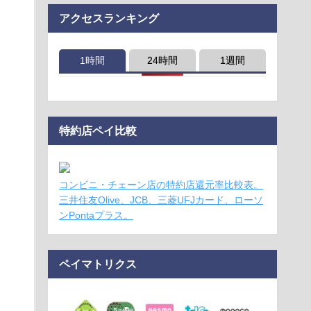
アクセスランキング
1時間
24時間
1週間
特約店ペイ比較
コンビニ・チェーン店の特約店還元率比較表。
三井住友Olive、JCB、三菱UFJカード、ローソ
ンPontaプラス。
ペイマトリクス