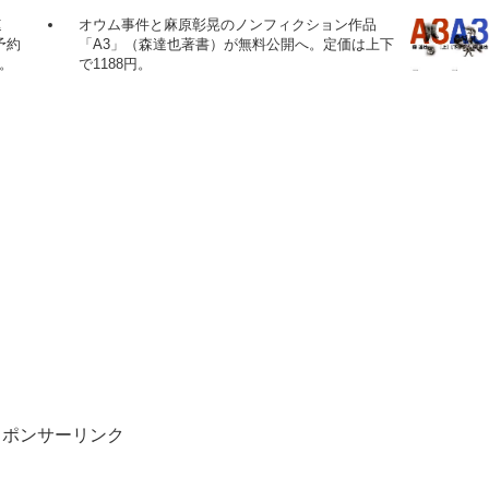
速
オウム事件と麻原彰晃のノンフィクション作品
予約
「A3」（森達也著書）が無料公開へ。定価は上下
。
で1188円。
スポンサーリンク