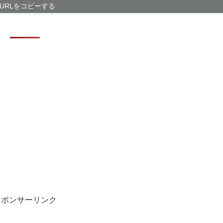
問題解決じゃね
URLをコピーする
【有能】政府「
問題解決じゃね
なぁ、永久機関
AI活用すれば
【画像】福岡、
スポンサーリンク