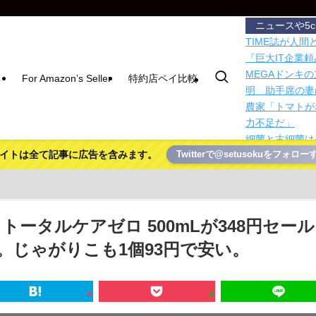
ニュースや5
TIME誌が人
『巨大IT企業
MEGAドンキ
For Amazon’s Seller
特約店ペイ比較
明 助手席の妻
農家「トマトが
力不足だ」
細菌と古細菌は
イトは全て記事に広告を含みます。
Twitterで@setusokuをフォロー
「外国人は日本
言、全国知事会
【衝撃】ジャン
238アカウント
9,405円の
 トータルケアゼロ 500mLが348円セー
豪ジェットスタ
。じゃがりこも1個93円で安い。
航便は対象外
豪ジェットスタ
航便は対象外
【有能】政府「