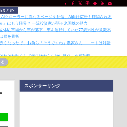
chまとめ
間とAIクローラーに異なるページを配信、AI向け広告も確認される
頼み』はもう限界？ 一流投資家が語る米国株の懸念
の立体駐車場から車が落下 車を運転していた77歳男性が意識不
は腰を骨折
赤くなったで」お前ら「そうですね」農家さん「ニートは対話
それぞれ独立して無生物から生物に進化した可能性
する
人と同じ生活者で、地域の担い手」…多文化共生実現への提
が政府に提出
プストアで大量注文→キャンセルを繰り返した32歳女を逮捕
、総額43億…
スポンサーリンク
「そうそう、これでいいんだよ」カセット救出ガジェット
ル。
ー、「頭上の荷物入れ」を有料に--ジェットスター・ジャパン運
ー、「頭上の荷物入れ」を有料に--ジェットスター・ジャパン運
トラックはサービスエリア利用有料化すればサボらず走るし流