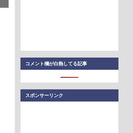
？」
トラックはサービスエリア利用有料化すればサボらず走るし流
？」
ってなんで絶対に作れないん？
するほど残業が増える現実
こんなのが普通に走ってるｗｗｗｗｗｗｗｗｗｗｗｗｗｗｗｗ
コメント欄が白熱してる記事
スポンサーリンク