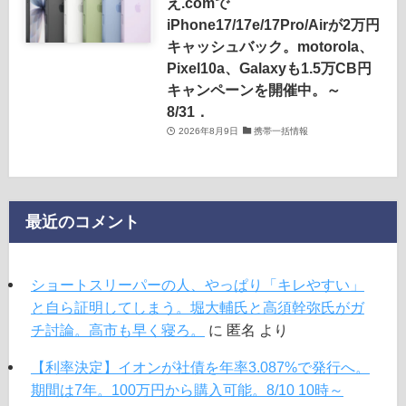
え.comで
iPhone17/17e/17Pro/Airが2万円
キャッシュバック。motorola、
Pixel10a、Galaxyも1.5万CB円
キャンペーンを開催中。～
8/31．
2026年8月9日
携帯一括情報
最近のコメント
ショートスリーパーの人、やっぱり「キレやすい」
と自ら証明してしまう。堀大輔氏と高須幹弥氏がガ
チ討論。高市も早く寝ろ。
に
匿名
より
【利率決定】イオンが社債を年率3.087%で発行へ。
期間は7年。100万円から購入可能。8/10 10時～