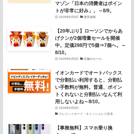
マゾン「日本の消費者はポイン
トが非常に好み」。～8/9。
2026年8月9日
激安速報
【20年ぶり】ローソンでからあ
げクンが2個増量セールを開催
中。定価298円で5個⇒7個へ。～
8/10。
2026年8月9日
店舗のセール
イオンカードでオートバックス
で分割払い利用すると、分割払
い手数料が無料。普通、ポイン
トくれないと分割払いなんて利
用しないよね～8/10。
2026年8月9日
クレジットカード・キャッシュレス決済
【事務無料】スマホ乗り換