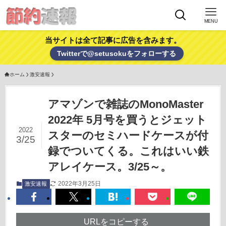
MENU
当サイトは全て記事に広告を含みます。
Twitterで@setusokuをフォローする
ホーム
激安速報
アマゾンで雑誌のMonoMaster
2022年 5月号を買うとジェット
2022
スターのセミハードケースが付
3/25
録でついてくる。これはいい鉄
アレイケース。3/25～。
2022年3月25日
激安速報
URLをコピーする