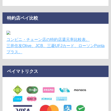
特約店ペイ比較
コンビニ・チェーン店の特約店還元率比較表。
三井住友Olive、JCB、三菱UFJカード、ローソンPonta
プラス。
ペイマトリクス