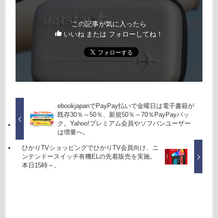
この記事が気に入ったら
いいね または フォローしてね！
ebookjapanでPayPay払いで金曜日は電子書籍が
既存30％～50％、新規50％～70％PayPayバッ
ク。Yahoo!プレミアム会員やソフバンユーザー
は増量へ。
ひかりTVショッピングでひかりTV会員向け、ニ
ンテンドースイッチ有機ELの先着販売を実施。
本日15時～。