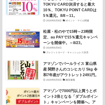
TOKYU CARD決済すると最大
10％、TOKYU POINT CARDは
5％還元。8/8～11。
2026年8月9日
ポイント・マイル関連
松屋・松のやで15時～23時限
定、au PAYで15％還元キャンペ
ーンを開催中。～8/23。
2026年8月9日
クレジットカード・キャッシュレス決済
アマゾンでパールライス 富山県
産 関野さんのコシヒカリ 5kg 令
和7年産がアウトレット2491円。
2026年8月9日
激安速報
アマゾンで7000円以上買うとポ
イント2倍となる「ダブルポイン
ト」キャンペーンを開催へ。ア