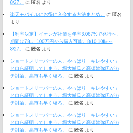
8/27。
に
匿名
より
楽天モバイルにお得に入会する方法まとめ。
に
匿名
より
【利率決定】イオンが社債を年率3.087%で発行へ。
期間は7年。100万円から購入可能。8/10 10時～
8/27。
に
匿名
より
ショートスリーパーの人、やっぱり「キレやすい」
と自ら証明してしまう。堀大輔氏と高須幹弥氏がガ
チ討論。高市も早く寝ろ。
に
匿名
より
ショートスリーパーの人、やっぱり「キレやすい」
と自ら証明してしまう。堀大輔氏と高須幹弥氏がガ
チ討論。高市も早く寝ろ。
に
匿名
より
ショートスリーパーの人、やっぱり「キレやすい」
と自ら証明してしまう。堀大輔氏と高須幹弥氏がガ
チ討論。高市も早く寝ろ。
に
匿名
より