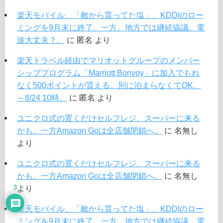
楽天モバイル、「敵から貰ってた塩」、KDDIのロー
ミングを9月末に終了。一方、地方では継続協議。電
波大丈夫？。
に
匿名
より
楽天トラベル経由でマリオットグループのメンバー
シッププログラム「Marriott Bonvoy」に加入でもれ
なく500ポイントが貰える。別に泊まらなくてOK。
～8/24 10時。
に
匿名
より
ユニクロ式の置くだけセルフレジ、スーパーに来る
かも。一方Amazon Goは全店舗閉鎖へ。
に
名無し
より
ユニクロ式の置くだけセルフレジ、スーパーに来る
かも。一方Amazon Goは全店舗閉鎖へ。
に
名無し
3
より
楽天モバイル、「敵から貰ってた塩」、KDDIのロー
ミングを9月末に終了。一方、地方では継続協議。電