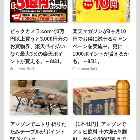
ビックカメラ.comで3万
楽天マガジンが3ヶ月10
円以上買うと3,000円分の
円でお得に試せるキャン
お買物券、楽天ペイ払い
ペーンを実施中。更に
なら最大3％の楽天ポイ
1000ポイントが貰えるか
ントが貰える。～8/31。
も。～8/31。
2026年8月9日
2026年8月9日
アマゾンでニトリ 折りた
【1本41円】アマゾンで
たみテーブルがポイント
アサヒ飲料 十六茶が3割
50％バック。
引、からの500円引きで