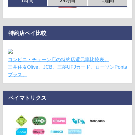
1時間
24時間
1週間
特約店ペイ比較
コンビニ・チェーン店の特約店還元率比較表。
三井住友Olive、JCB、三菱UFJカード、ローソンPonta
プラス。
ペイマトリクス