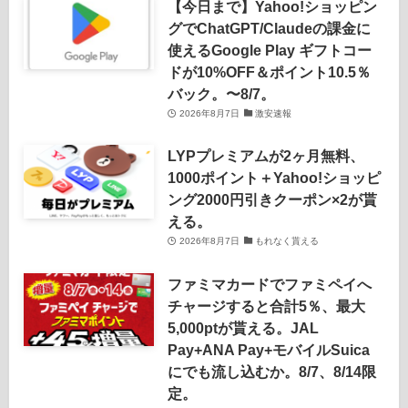
【今日まで】Yahoo!ショッピン
グでChatGPT/Claudeの課金に
使えるGoogle Play ギフトコー
ドが10%OFF＆ポイント10.5％
バック。〜8/7。
2026年8月7日
激安速報
LYPプレミアムが2ヶ月無料、
1000ポイント＋Yahoo!ショッピ
ング2000円引きクーポン×2が貰
える。
2026年8月7日
もれなく貰える
ファミマカードでファミペイへ
チャージすると合計5％、最大
5,000ptが貰える。JAL
Pay+ANA Pay+モバイルSuica
にでも流し込むか。8/7、8/14限
定。