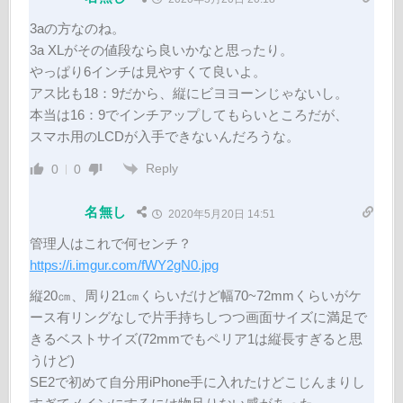
3aの方なのね。
3a XLがその値段なら良いかなと思ったり。
やっぱり6インチは見やすくて良いよ。
アス比も18：9だから、縦にビヨヨーンじゃないし。
本当は16：9でインチアップしてもらいところだが、
スマホ用のLCDが入手できないんだろうな。
Reply
0
0
名無し
2020年5月20日 14:51
管理人はこれで何センチ？
https://i.imgur.com/fWY2gN0.jpg
縦20㎝、周り21㎝くらいだけど幅70~72mmくらいがケ
ース有リングなしで片手持ちしつつ画面サイズに満足で
きるベストサイズ(72mmでもペリア1は縦長すぎると思
うけど)
SE2で初めて自分用iPhone手に入れたけどこじんまりし