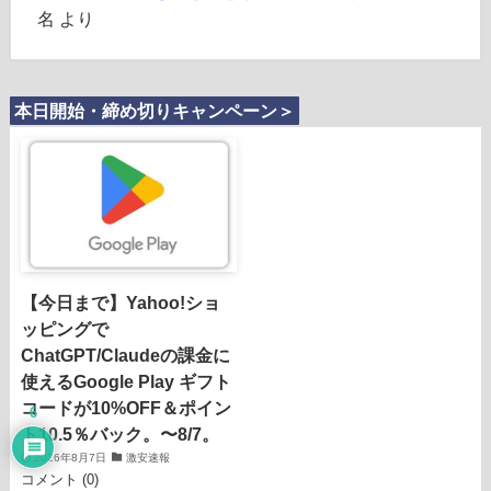
名
より
本日開始・締め切りキャンペーン＞
【今日まで】Yahoo!ショ
ッピングで
ChatGPT/Claudeの課金に
使えるGoogle Play ギフト
コードが10%OFF＆ポイン
6
ト10.5％バック。〜8/7。
2026年8月7日
激安速報
コメント (0)