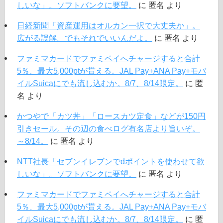
しいな」。ソフトバンクに要望。
に
匿名
より
日経新聞「資産運用はオルカン一択で大丈夫か」。
広がる誤解。でもそれでいいんだよ。
に
匿名
より
ファミマカードでファミペイへチャージすると合計
5％、最大5,000ptが貰える。JAL Pay+ANA Pay+モバ
イルSuicaにでも流し込むか。8/7、8/14限定。
に
匿
名
より
かつやで「カツ丼」「ロースカツ定食」などが150円
引きセール。その辺の食べログ有名店より旨いぞ。
～8/14。
に
匿名
より
NTT社長「セブンイレブンでdポイントを使わせて欲
しいな」。ソフトバンクに要望。
に
匿名
より
ファミマカードでファミペイへチャージすると合計
5％、最大5,000ptが貰える。JAL Pay+ANA Pay+モバ
イルSuicaにでも流し込むか。8/7、8/14限定。
に
匿