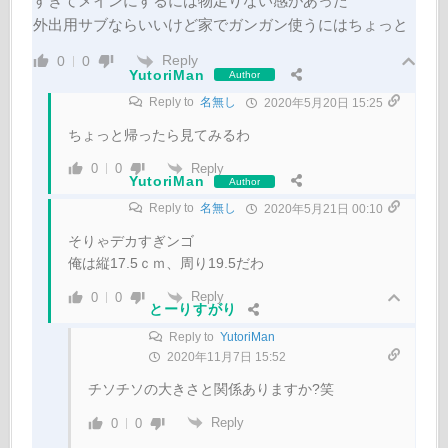
すぎてメインにするには物足りない感があった
外出用サブならいいけど家でガンガン使うにはちょっと
Reply
0
0
YutoriMan
Author
Reply to
名無し
2020年5月20日 15:25
ちょっと帰ったら見てみるわ
Reply
0
0
YutoriMan
Author
Reply to
名無し
2020年5月21日 00:10
そりゃデカすぎンゴ
俺は縦17.5ｃｍ、周り19.5だわ
Reply
0
0
とーりすがり
Reply to
YutoriMan
2020年11月7日 15:52
チソチソの大きさと関係ありますか?笑
Reply
0
0