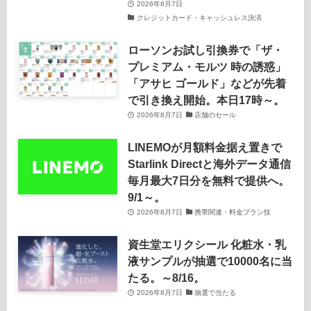
2026年8月7日
クレジットカード・キャッシュレス決済
ローソンお試し引換券で「ザ・
プレミアム・モルツ 時の誘惑」
「アサヒ ゴールド」などが先着
で引き換え開始。本日17時～。
2026年8月7日
店舗のセール
LINEMOが月額料金据え置きで
Starlink Directと海外データ通信
毎月最大7日分を無料で提供へ。
9/1～。
2026年8月7日
携帯関連・料金プラン技
資生堂エリクシール 化粧水・乳
液サンプルが抽選で10000名に当
たる。～8/16。
2026年8月7日
抽選で当たる