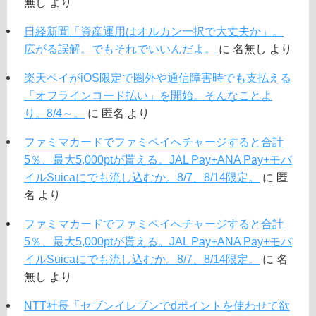
無し
より
日経新聞「資産運用はオルカン一択で大丈夫か」。
広がる誤解。でもそれでいいんだよ。
に
名無し
より
楽天ペイがiOS限定で圏外や通信障害時でも支払える
「オフラインコード払い」を開始。そんなことよ
り。8/4～。
に
匿名
より
ファミマカードでファミペイへチャージすると合計
5％、最大5,000ptが貰える。JAL Pay+ANA Pay+モバ
イルSuicaにでも流し込むか。8/7、8/14限定。
に
匿
名
より
ファミマカードでファミペイへチャージすると合計
5％、最大5,000ptが貰える。JAL Pay+ANA Pay+モバ
イルSuicaにでも流し込むか。8/7、8/14限定。
に
名
無し
より
NTT社長「セブンイレブンでdポイントを使わせて欲