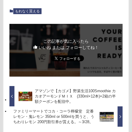
もれなく貰える
この記事が気に入ったら
いいね または フォローしてね！
アマゾンで【カゴメ】野菜生活100Smoothie カ
カオアーモンドＭＩＸ (330ml×12本)×2箱の半
額クーポンを配信中。
ファミリーマートでコカ・コーラ檸檬堂 定番
レモン・鬼レモン 350ml or 500mlを買うと、う
ちわりレモン 200円割引券が貰える。～3/28。