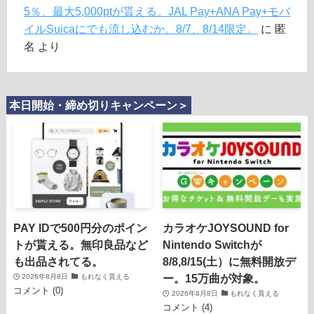
5％、最大5,000ptが貰える。JAL Pay+ANA Pay+モバ
イルSuicaにでも流し込むか。8/7、8/14限定。
に
匿
名
より
本日開始・締め切りキャンペーン＞
PAY IDで500円分のポイン
カラオケJOYSOUND for
トが貰える。無印良品など
Nintendo Switchが
も出品されてる。
8/8,8/15(土）に無料開放デ
ー。15万曲が対象。
2026年8月8日
もれなく貰える
コメント (0)
2026年8月8日
もれなく貰える
コメント (4)