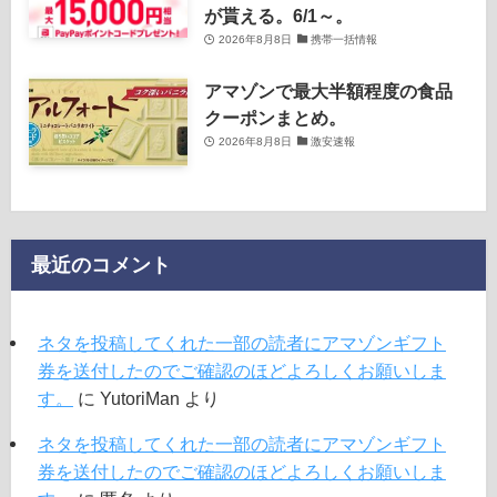
が貰える。6/1～。
2026年8月8日
携帯一括情報
アマゾンで最大半額程度の食品
クーポンまとめ。
2026年8月8日
激安速報
最近のコメント
ネタを投稿してくれた一部の読者にアマゾンギフト
券を送付したのでご確認のほどよろしくお願いしま
す。
に
YutoriMan
より
ネタを投稿してくれた一部の読者にアマゾンギフト
券を送付したのでご確認のほどよろしくお願いしま