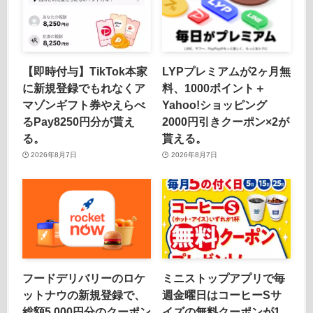
【即時付与】TikTok本家
LYPプレミアムが2ヶ月無
に新規登録でもれなくア
料、1000ポイント＋
マゾンギフト券やえらべ
Yahoo!ショッピング
るPay8250円分が貰え
2000円引きクーポン×2が
る。
貰える。
2026年8月7日
2026年8月7日
フードデリバリーのロケ
ミニストップアプリで毎
ットナウの新規登録で、
週金曜日はコーヒーSサ
総額5,000円分のクーポン
イズの無料クーポンが1