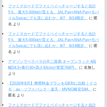
ファミマカードでファミペイへチャージすると合計
5％、最大5,000ptが貰える。JAL Pay+ANA Pay+モバ
イルSuicaにでも流し込むか。8/7、8/14限定。
に
匿
名
より
ファミマカードでファミペイへチャージすると合計
5％、最大5,000ptが貰える。JAL Pay+ANA Pay+モバ
イルSuicaにでも流し込むか。8/7、8/14限定。
に
匿
名
より
アマゾンでペラペラの不二貿易 オープンラック 4段
幅54.5×奥行30×高さ93cmが実質768円。
に
名無し
より
【2026年8月】携帯料金プランをGB別に比較｜ドコ
モ・au・ソフトバンク・楽天・MVNO格安SIM。
に
匿名
より
ファミマカードでファミペイへチャージすると合計