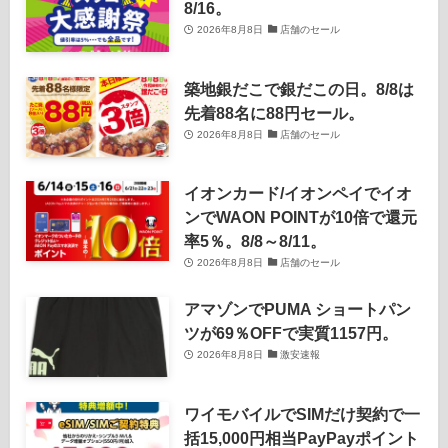
8/16。
2026年8月8日
店舗のセール
築地銀だこで銀だこの日。8/8は
先着88名に88円セール。
2026年8月8日
店舗のセール
イオンカード/イオンペイでイオ
ンでWAON POINTが10倍で還元
率5％。8/8～8/11。
2026年8月8日
店舗のセール
アマゾンでPUMA ショートパン
ツが69％OFFで実質1157円。
2026年8月8日
激安速報
ワイモバイルでSIMだけ契約で一
括15,000円相当PayPayポイント