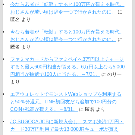
今なら若者が「転勤」すると100万円が貰える時代。
おじさんが若い頃は辞令一つで行かされたのに。
に
匿名
より
今なら若者が「転勤」すると100万円が貰える時代。
おじさんが若い頃は辞令一つで行かされたのに。
に
匿名
より
ファミマカードからファミペイへ3万円以上チャージ
すると最大600円相当が貰える。6万円以上なら5,000
円相当が抽選で100人に当たる。～7/31。
に
のりー
より
エアウォレットでモンストWebショップを利用する
と50％分還元。LINE初回友だち追加で100円分の
COIN+残高が貰える。～8/31。
に
匿名
より
JQ SUGOCA JCBに新規入会し、スマホ決済1万円・
カード30万円利用で最大13,000JRキューポが貰え