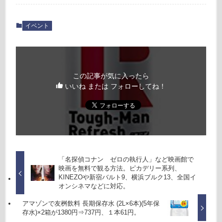
イベント
この記事が気に入ったら
いいね または フォローしてね！
「名探偵コナン ゼロの執行人」など映画館で
映画を無料で観る方法。ピカデリー系列、
KINEZOや新宿バルト9、横浜ブルク13、全国イ
オンシネマなどに対応。
アマゾンで友桝飲料 長期保存水 (2L×6本)(5年保
存水)×2箱が1380円⇒737円、１本61円。