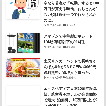
今なら若者が「転勤」すると100
万円が貰える時代。おじさんが
若い頃は辞令一つで行かされた
のに。
2026年8月6日
生活ネタ
アマゾンで中華製防草シート
10Mが半額以下の916円。
2026年8月6日
激安速報
楽天リンガーハットで長崎ちゃ
んぽん8食が23％OFFの3960円
送料無料。管理人も買った。
2026年8月6日
激安速報
エクスペディア日本20周年記念
祭。航空券＋ホテルが会員価格
で最大1泊無料、10万円以上で2
万円OFFも。～8/30。