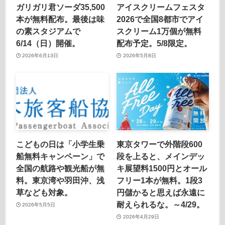
ガリガリ君ソーダ35,500
アイスクリームフェスタ
本が無料配布。最後は味
2026で全国8都市でアイ
の素スタジアムで
スクリーム1万個が無料
6/14（日）開催。
配布予定。5/8限定。
2026年6月13日
2026年5月8日
こどもの日は「小学生乗
東京タワーで外階段600
船無料キャンペーン」で
段を上ると、メインデッ
全国の航路や観光船が無
キ展望料1500円とオール
料。東京湾や羽田沖、浅
フリー1本が無料。1段3
草なども対象。
円儲かると思えば永遠に
耐えられるな。～4/29。
2026年5月5日
2026年4月29日