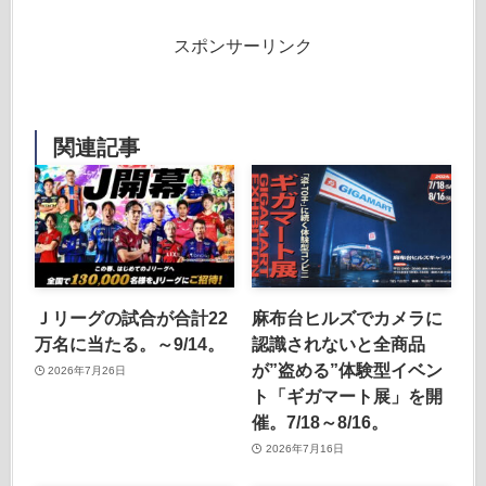
スポンサーリンク
関連記事
Ｊリーグの試合が合計22
麻布台ヒルズでカメラに
万名に当たる。～9/14。
認識されないと全商品
が”盗める”体験型イベン
2026年7月26日
ト「ギガマート展」を開
催。7/18～8/16。
2026年7月16日