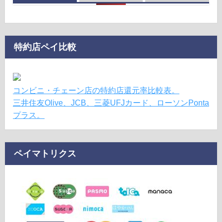
特約店ペイ比較
コンビニ・チェーン店の特約店還元率比較表。
三井住友Olive、JCB、三菱UFJカード、ローソンPonta
プラス。
ペイマトリクス