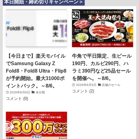
本日開始・締め切りキャンペーン＞
【今日まで】楽天モバイル
牛角で平日限定、生ビール
でSamsung Galaxy Z
190円、カルビ290円、ハ
Fold8・Fold8 Ultra・Flip8
ラミ390円など25品セール
が予約開始。最大31000ポ
を開催へ。～8/6。
イントバック。～8/6。
2026年8月6日
店舗のセール
コメント (2)
2026年8月6日
未分類
コメント (0)