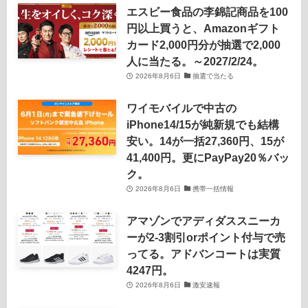
エスビー食品の李錦記商品を100
円以上買うと、Amazonギフト
カード2,000円分が抽選で2,000
人に当たる。～2027/2/24。
2026年8月6日
抽選で当たる
ワイモバイルで中古の
iPhone14/15が純新規でも結構
安い。14が一括27,360円、15が
41,400円。更にPayPay20％バッ
ク。
2026年8月6日
携帯一括情報
アマゾンでアディダススニーカ
ーが2-3割引orポイント付与で売
ってる。アドバンコートは実質
4247円。
2026年8月6日
激安速報