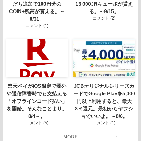
だち追加で100円分の
13,000JRキューポが貰え
COIN+残高が貰える。～
る。～9/15。
コメント (2)
8/31。
コメント (1)
楽天ペイがiOS限定で圏外
JCBオリジナルシリーズカ
や通信障害時でも支払える
ードでGoogle Playを5,000
「オフラインコード払い」
円以上利用すると、最大
を開始。そんなことより。
8％還元。最初からヤフシ
8/4～。
ョでいいよ。～8/6。
コメント (5)
コメント (1)
MORE