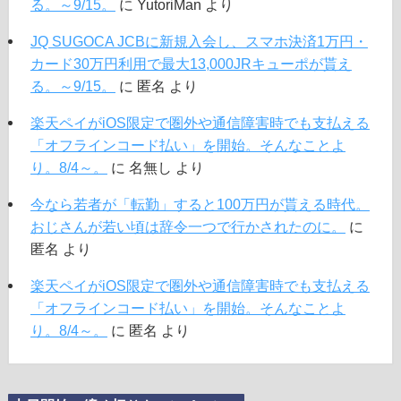
る。～9/15。
に
YutoriMan
より
JQ SUGOCA JCBに新規入会し、スマホ決済1万円・
カード30万円利用で最大13,000JRキューポが貰え
る。～9/15。
に
匿名
より
楽天ペイがiOS限定で圏外や通信障害時でも支払える
「オフラインコード払い」を開始。そんなことよ
り。8/4～。
に
名無し
より
今なら若者が「転勤」すると100万円が貰える時代。
おじさんが若い頃は辞令一つで行かされたのに。
に
匿名
より
楽天ペイがiOS限定で圏外や通信障害時でも支払える
「オフラインコード払い」を開始。そんなことよ
り。8/4～。
に
匿名
より