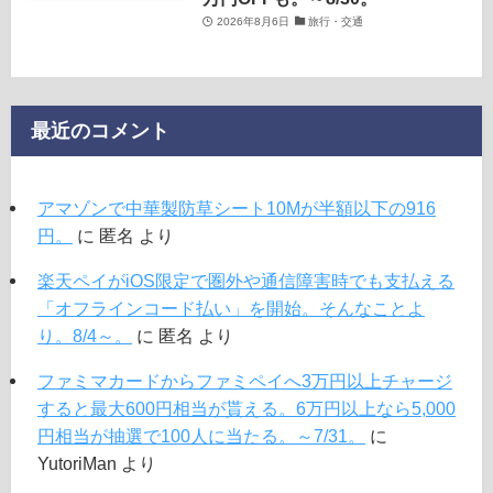
2026年8月6日
旅行・交通
最近のコメント
アマゾンで中華製防草シート10Mが半額以下の916
円。
に
匿名
より
楽天ペイがiOS限定で圏外や通信障害時でも支払える
「オフラインコード払い」を開始。そんなことよ
り。8/4～。
に
匿名
より
ファミマカードからファミペイへ3万円以上チャージ
すると最大600円相当が貰える。6万円以上なら5,000
円相当が抽選で100人に当たる。～7/31。
に
YutoriMan
より