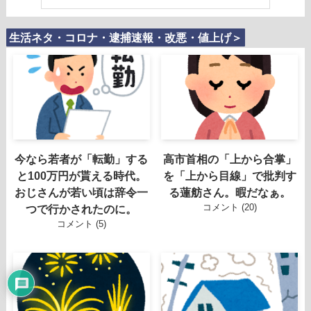
生活ネタ・コロナ・逮捕速報・改悪・値上げ＞
今なら若者が「転勤」する
高市首相の「上から合掌」
と100万円が貰える時代。
を「上から目線」で批判す
おじさんが若い頃は辞令一
る蓮舫さん。暇だなぁ。
コメント (20)
つで行かされたのに。
コメント (5)