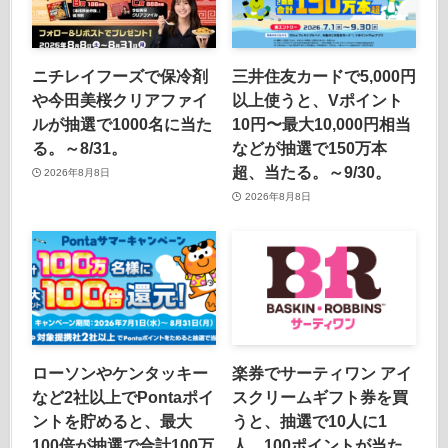
ニチレイフーズで保冷剤
三井住友カードで5,000円
や今田美桜クリアファイ
以上使うと、Vポイント
ルが抽選で1000名に当た
10円〜最大10,000円相当
る。～8/31。
などが抽選で150万本
超、当たる。～9/30。
2026年8月8日
2026年8月8日
ローソンやケンタッキー
楽券でサーティワン アイ
など2社以上でPontaポイ
スクリームギフト券を買
ントを貯めると、最大
うと、抽選で10人に1
100倍が抽選で合計100万
人、100ポイントが当た