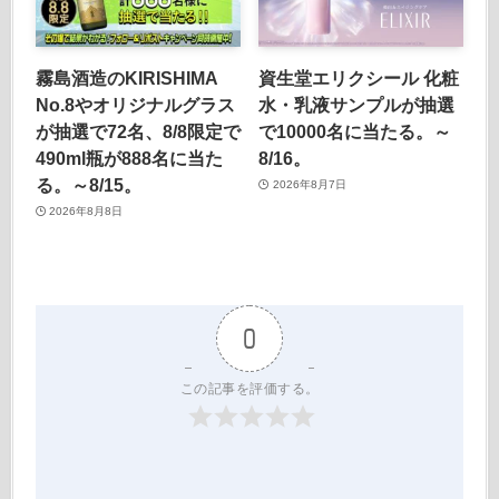
霧島酒造のKIRISHIMA
資生堂エリクシール 化粧
No.8やオリジナルグラス
水・乳液サンプルが抽選
が抽選で72名、8/8限定で
で10000名に当たる。～
490ml瓶が888名に当た
8/16。
る。～8/15。
2026年8月7日
2026年8月8日
0
この記事を評価する。