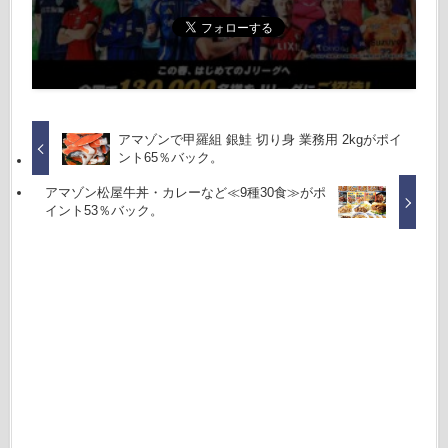
アマゾンで甲羅組 銀鮭 切り身 業務用 2kgがポイ
ント65％バック。
アマゾン松屋牛丼・カレーなど≪9種30食≫がポ
イント53％バック。