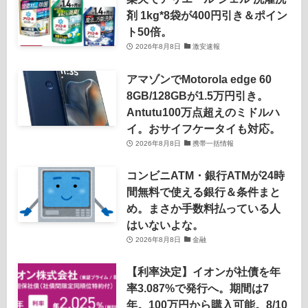
剤 1kg*8袋が400円引き＆ポイン
ト50倍。
2026年8月8日
激安速報
アマゾンでMotorola edge 60
8GB/128GBが1.5万円引き。
Antutu100万点超えのミドルハ
イ。おサイフケータイも対応。
2026年8月8日
携帯一括情報
コンビニATM・銀行ATMが24時
間無料で使える銀行＆条件まと
め。まさか手数料払っている人
はいないよな。
2026年8月8日
金融
【利率決定】イオンが社債を年
率3.087%で発行へ。期間は7
年。100万円から購入可能。8/10