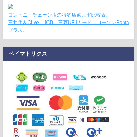
コンビニ・チェーン店の特約店還元率比較表。
三井住友Olive、JCB、三菱UFJカード、ローソンPonta
プラス。
ペイマトリクス