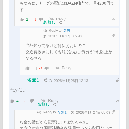
ちなみにJリーグの配信はDAZN独占で、月4200円で
す…
Reply
1
-1
名無し
Reply to
名無し
2026年1月27日 09:43
当然知ってるけど何伝えたいの？
交通費抜きにしても1試合見に行けばそれ以上か
かるやろ
Reply
1
-3
名無し
2026年1月26日 12:13
志が低い
Reply
4
-1
名無し
Reply to
名無し
2026年1月27日 09:08
お金の話だから記事にすればいいのに
地方交付税や国庫補助金を活用するから秋田だけの