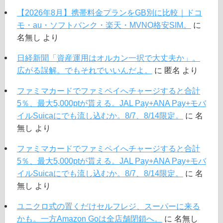
【2026年8月】携帯料金プランをGB別に比較｜ドコ
モ・au・ソフトバンク・楽天・MVNO格安SIM。
に
名無し
より
日経新聞「資産運用はオルカン一択で大丈夫か」。
広がる誤解。でもそれでいいんだよ。
に
匿名
より
ファミマカードでファミペイへチャージすると合計
5％、最大5,000ptが貰える。JAL Pay+ANA Pay+モバ
イルSuicaにでも流し込むか。8/7、8/14限定。
に
名
無し
より
ファミマカードでファミペイへチャージすると合計
5％、最大5,000ptが貰える。JAL Pay+ANA Pay+モバ
イルSuicaにでも流し込むか。8/7、8/14限定。
に
名
無し
より
ユニクロ式の置くだけセルフレジ、スーパーに来る
かも。一方Amazon Goは全店舗閉鎖へ。
に
名無し