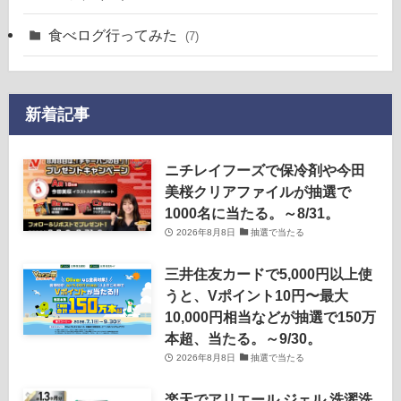
食べログ行ってみた
(7)
新着記事
ニチレイフーズで保冷剤や今田
美桜クリアファイルが抽選で
1000名に当たる。～8/31。
2026年8月8日
抽選で当たる
三井住友カードで5,000円以上使
うと、Vポイント10円〜最大
10,000円相当などが抽選で150万
本超、当たる。～9/30。
2026年8月8日
抽選で当たる
楽天でアリエール ジェル 洗濯洗