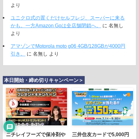
より
ユニクロ式の置くだけセルフレジ、スーパーに来る
かも。一方Amazon Goは全店舗閉鎖へ。
に
名無し
より
アマゾンでMotorola moto g06 4GB/128GBが4000円
引き。
に
名無し
より
本日開始・締め切りキャンペーン＞
10
ニチレイフーズで保冷剤や
三井住友カードで5,000円