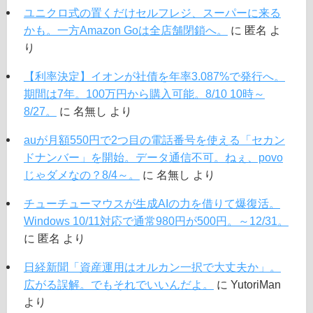
ユニクロ式の置くだけセルフレジ、スーパーに来る
かも。一方Amazon Goは全店舗閉鎖へ。
に
匿名
よ
り
【利率決定】イオンが社債を年率3.087%で発行へ。
期間は7年。100万円から購入可能。8/10 10時～
8/27。
に
名無し
より
auが月額550円で2つ目の電話番号を使える「セカン
ドナンバー」を開始。データ通信不可。ねぇ、povo
じゃダメなの？8/4～。
に
名無し
より
チューチューマウスが生成AIの力を借りて爆復活。
Windows 10/11対応で通常980円が500円。～12/31。
に
匿名
より
日経新聞「資産運用はオルカン一択で大丈夫か」。
広がる誤解。でもそれでいいんだよ。
に
YutoriMan
より