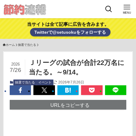
MENU
当サイトは全て記事に広告を含みます。
Twitterで@setusokuをフォローする
ホーム
抽選で当たる
Ｊリーグの試合が合計22万名に
2026
7/26
当たる。～9/14。
2026年7月26日
抽選で当たる
イベント
URLをコピーする