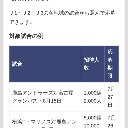
Ｊ1・Ｊ2・Ｊ3の各地域の試合から選んで応募
できます。
対象試合の例
応
招待人
募
試合
数
期
限
7月
鹿島アントラーズ対名古屋
1,000組
27
グランパス・8月15日
2,000人
日
5,000組
7月
横浜F・マリノス対鹿島アン
10,000
26