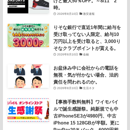
けど最大50％OFF。～8/11 2
時。
2026年8月10日
激安速報
りそな銀行で直近1年間に給与を
受け取ってない人限定、給与10
万円以上を受け取ると、3,000り
そなクラブポイントが貰える。
2026年8月10日
金融
お盆休み中に会社からの電話を
無視・気が付かない場合、法的
責任を問われるのか。
2026年8月10日
生活ネタ
【事務手数料無料】ワイモバイ
ルで誕生感謝祭。純新規でも中
古iPhoneSE3が4980円、中古
iPhone 15 128GBが半額。更に
PayPay20％バック、6000円相