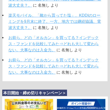
波大丈夫？。
に
名無し
より
楽天モバイル、「敵から貰ってた塩」、KDDIのロー
ミングを9月末に終了。一方、地方では継続協議。電
波大丈夫？。
に
名無し
より
お前ら、どの「オルカン」を買ってる？インデック
ス・ファンドを比較してみた⇒どれも大して変わら
ない。大事なのは入金力。
に
名無し
より
お前ら、どの「オルカン」を買ってる？インデック
ス・ファンドを比較してみた⇒どれも大して変わら
ない。大事なのは入金力。
に
名無し
より
本日開始・締め切りキャンペーン＞