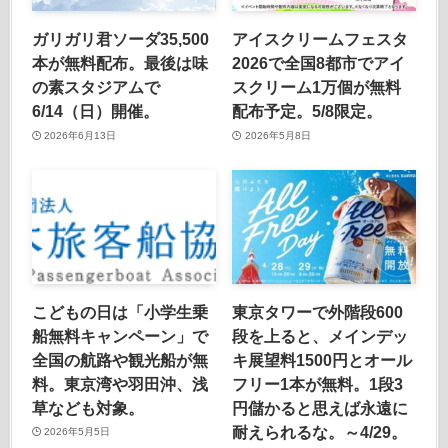
ガリガリ君ソーダ35,500
アイスクリームフェスタ
本が無料配布。最後は味
2026で全国8都市でアイ
の素スタジアムで
スクリーム1万個が無料
6/14（日）開催。
配布予定。5/8限定。
2026年6月13日
2026年5月8日
こどもの日は「小学生乗
東京タワーで外階段600
船無料キャンペーン」で
段を上ると、メインデッ
全国の航路や観光船が無
キ展望料1500円とオール
料。東京湾や羽田沖、浅
フリー1本が無料。1段3
草なども対象。
円儲かると思えば永遠に
耐えられるな。～4/29。
2026年5月5日