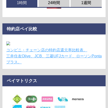
1時間
24時間
1週間
特約店ペイ比較
コンビニ・チェーン店の特約店還元率比較表。
三井住友Olive、JCB、三菱UFJカード、ローソンPonta
プラス。
ペイマトリクス