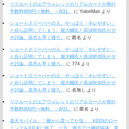
リクルートのエアウォレットのリアルカードが発行
手数料900円⇒無料。～8/31。
に
YutoriMan
より
ショートスリーパーの人、やっぱり「キレやすい」
と自ら証明してしまう。堀大輔氏と高須幹弥氏がガ
チ討論。高市も早く寝ろ。
に
匿名
より
ショートスリーパーの人、やっぱり「キレやすい」
と自ら証明してしまう。堀大輔氏と高須幹弥氏がガ
チ討論。高市も早く寝ろ。
に
774
より
ショートスリーパーの人、やっぱり「キレやすい」
と自ら証明してしまう。堀大輔氏と高須幹弥氏がガ
チ討論。高市も早く寝ろ。
に
名無し
より
リクルートのエアウォレットのリアルカードが発行
手数料900円⇒無料。～8/31。
に
匿名
より
楽天モバイル、「敵から貰ってた塩」、KDDIのロー
ミングを9月末に終了。一方、地方では継続協議。電