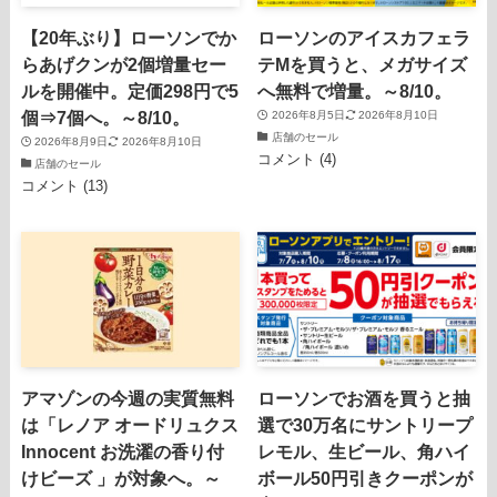
【20年ぶり】ローソンでか
ローソンのアイスカフェラ
らあげクンが2個増量セー
テMを買うと、メガサイズ
ルを開催中。定価298円で5
へ無料で増量。～8/10。
個⇒7個へ。～8/10。
2026年8月5日
2026年8月10日
店舗のセール
2026年8月9日
2026年8月10日
コメント (4)
店舗のセール
コメント (13)
アマゾンの今週の実質無料
ローソンでお酒を買うと抽
は「レノア オードリュクス
選で30万名にサントリープ
Innocent お洗濯の香り付
レモル、生ビール、角ハイ
けビーズ 」が対象へ。～
ボール50円引きクーポンが