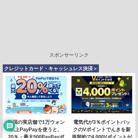
スポンサーリンク
クレジットカード・キャッシュレス決済＞
韓国の実店舗で1万ウォン
電気代が3％ポイントバッ
以上PayPayを使うと、
クのVポイントでんきを新
20％・最大500PayPayポ
規契約で4,000Vポイントが