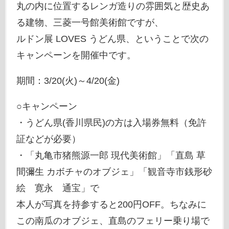
丸の内に位置するレンガ造りの雰囲気と歴史あ
る建物、三菱一号館美術館ですが、
ルドン展 LOVES うどん県、ということで次の
キャンペーンを開催中です。
期間：3/20(火)～4/20(金)
○キャンペーン
・うどん県(香川県民)の方は入場券無料（免許
証などが必要）
・「丸亀市猪熊源一郎 現代美術館」「直島 草
間彌生 カボチャのオブジェ」「観音寺市銭形砂
絵 寛永 通宝」で
本人が写真を持参すると200円OFF。ちなみに
この南瓜のオブジェ、直島のフェリー乗り場で