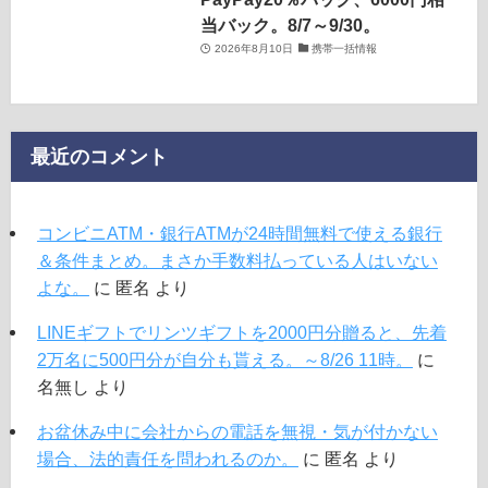
当バック。8/7～9/30。
2026年8月10日
携帯一括情報
最近のコメント
コンビニATM・銀行ATMが24時間無料で使える銀行
＆条件まとめ。まさか手数料払っている人はいない
よな。
に
匿名
より
LINEギフトでリンツギフトを2000円分贈ると、先着
2万名に500円分が自分も貰える。～8/26 11時。
に
名無し
より
お盆休み中に会社からの電話を無視・気が付かない
場合、法的責任を問われるのか。
に
匿名
より