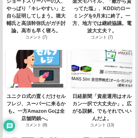
ショートスリーパーの人、
楽天モバイル、「敵から貰
やっぱり「キレやすい」と
ってた塩」、KDDIのロー
自ら証明してしまう。堀大
ミングを9月末に終了。一
輔氏と高須幹弥氏がガチ討
方、地方では継続協議。電
論。高市も早く寝ろ。
波大丈夫？。
コメント (7)
コメント (7)
ユニクロ式の置くだけセル
日経新聞「資産運用はオル
フレジ、スーパーに来るか
カン一択で大丈夫か」。広
も。一方Amazon Goは全
がる誤解。でもそれでいい
店舗閉鎖へ。
んだよ。
コメント (9)
コメント (13)