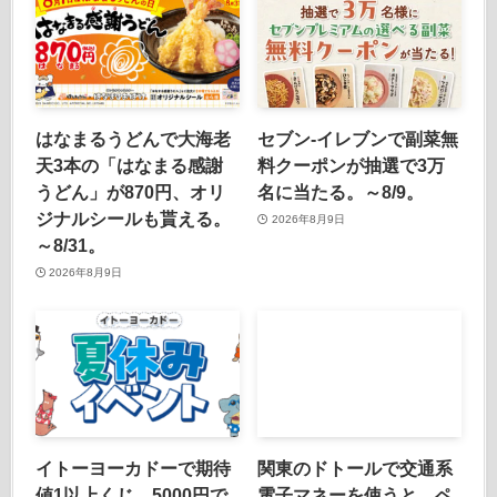
はなまるうどんで大海老
セブン‐イレブンで副菜無
天3本の「はなまる感謝
料クーポンが抽選で3万
うどん」が870円、オリ
名に当たる。～8/9。
ジナルシールも貰える。
2026年8月9日
～8/31。
2026年8月9日
イトーヨーカドーで期待
関東のドトールで交通系
値1以上くじ。5000円で
電子マネーを使うと、ペ