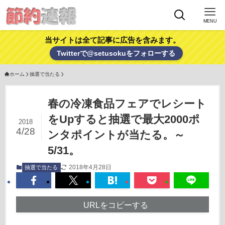
MENU
当サイトは全て記事に広告を含みます。
Twitterで@setusokuをフォローする
ホーム
抽選で当たる
春の冷凍食品フェアでレシート
をUpすると抽選で最大2000ポ
2018
4/28
ンタポイントが当たる。～
5/31。
2018年4月28日
抽選で当たる
URLをコピーする