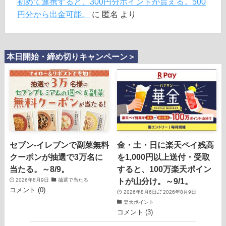
初めて連携すると、300円分ポイントが貰える。500
円分から出金可能。
に
匿名
より
本日開始・締め切りキャンペーン＞
セブン‐イレブンで副菜無料
金・土・日に楽天ペイ残高
クーポンが抽選で3万名に
を1,000円以上送付・受取
当たる。～8/9。
すると、100万楽天ポイン
トが山分け。～9/1。
2026年8月9日
抽選で当たる
コメント (0)
2026年8月6日
2026年8月9日
楽天ポイント
コメント (3)