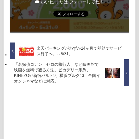
いいね または フォローしてね！
楽天パーキングがわずか14ヶ月で即効でサービ
ス終了へ。～5/31。
「名探偵コナン ゼロの執行人」など映画館で
映画を無料で観る方法。ピカデリー系列、
KINEZOや新宿バルト9、横浜ブルク13、全国イ
オンシネマなどに対応。