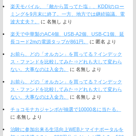
楽天モバイル、「敵から貰ってた塩」、KDDIのロー
ミングを9月末に終了。一方、地方では継続協議。電
波大丈夫？。
に
名無し
より
楽天で中華製のAC4個、USB-A2個、USB-C1個、延
長コード2mの電源タップが861円。
に
匿名
より
お前ら、どの「オルカン」を買ってる？インデック
ス・ファンドを比較してみた⇒どれも大して変わら
ない。大事なのは入金力。
に
名無し
より
お前ら、どの「オルカン」を買ってる？インデック
ス・ファンドを比較してみた⇒どれも大して変わら
ない。大事なのは入金力。
に
名無し
より
チョコモナカジャンボが抽選で10000名に当たる。
に
名無し
より
治験に参加出来る生活向上WEBとマイナポータルを