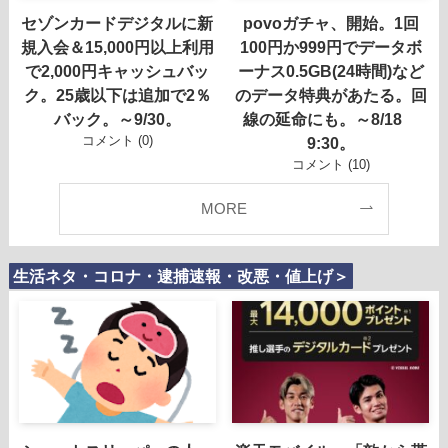
セゾンカードデジタルに新
povoガチャ、開始。1回
規入会＆15,000円以上利用
100円か999円でデータボ
で2,000円キャッシュバッ
ーナス0.5GB(24時間)など
ク。25歳以下は追加で2％
のデータ特典があたる。回
バック。～9/30。
線の延命にも。～8/18
コメント (0)
9:30。
コメント (10)
MORE
生活ネタ・コロナ・逮捕速報・改悪・値上げ＞