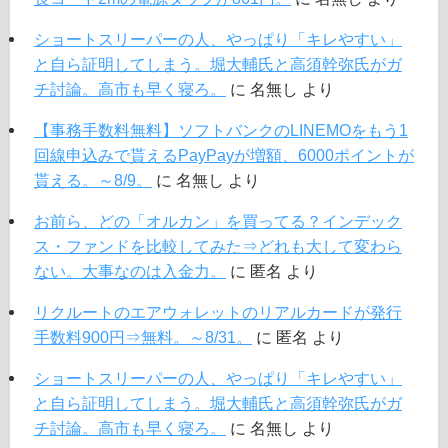
ショートスリーパーの人、やっぱり「キレやすい」
と自ら証明してしまう。堀大輔氏と高須幹弥氏がガ
チ討論。高市も早く寝ろ。
に
名無し
より
【事務手数料無料】ソフトバンクのLINEMOをもう1
回線申込みで貰えるPayPayが増額、6000ポイントが
貰える。～8/9。
に
名無し
より
お前ら、どの「オルカン」を買ってる？インデック
ス・ファンドを比較してみた⇒どれも大して変わら
ない。大事なのは入金力。
に
匿名
より
リクルートのエアウォレットのリアルカードが発行
手数料900円⇒無料。～8/31。
に
匿名
より
ショートスリーパーの人、やっぱり「キレやすい」
と自ら証明してしまう。堀大輔氏と高須幹弥氏がガ
チ討論。高市も早く寝ろ。
に
名無し
より