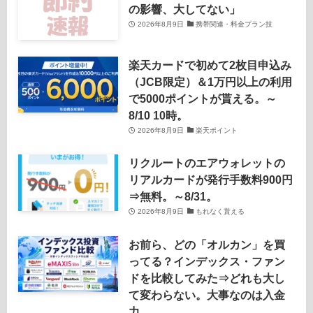
の影響、大してない」
2026年8月9日
携帯関連・料金プラン技
楽天カードで初めて2枚目申込み
（JCB限定）＆1万円以上の利用
で5000ポイントが貰える。～
8/10 10時。
2026年8月9日
楽天ポイント
リクルートのエアウォレットの
リアルカードが発行手数料900円
⇒無料。～8/31。
2026年8月9日
もれなく貰える
お前ら、どの「オルカン」を買
ってる？インデックス・ファン
ドを比較してみた⇒どれも大し
て変わらない。大事なのは入金
力。