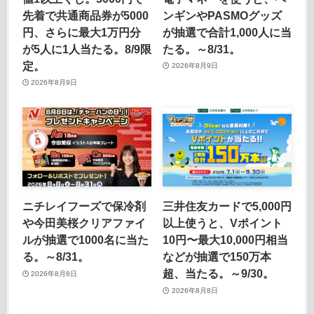
先着で共通商品券が5000
ンギンやPASMOグッズ
円、さらに最大1万円分
が抽選で合計1,000人に当
が5人に1人当たる。8/9限
たる。～8/31。
定。
2026年8月9日
2026年8月9日
ニチレイフーズで保冷剤
三井住友カードで5,000円
や今田美桜クリアファイ
以上使うと、Vポイント
ルが抽選で1000名に当た
10円〜最大10,000円相当
る。～8/31。
などが抽選で150万本
超、当たる。～9/30。
2026年8月8日
2026年8月8日