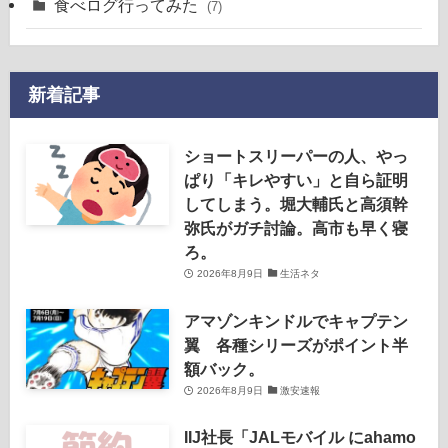
食べログ行ってみた
(7)
新着記事
ショートスリーパーの人、やっ
ぱり「キレやすい」と自ら証明
してしまう。堀大輔氏と高須幹
弥氏がガチ討論。高市も早く寝
ろ。
2026年8月9日
生活ネタ
アマゾンキンドルでキャプテン
翼 各種シリーズがポイント半
額バック。
2026年8月9日
激安速報
IIJ社長「JALモバイル にahamo