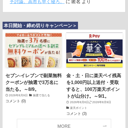
チ討論。高市も早く寝ろ。
に
匿名
より
本日開始・締め切りキャンペーン＞
セブン‐イレブンで副菜無料
金・土・日に楽天ペイ残高
クーポンが抽選で3万名に
を1,000円以上送付・受取
当たる。～8/9。
すると、100万楽天ポイン
トが山分け。～9/1。
2026年8月9日
抽選で当たる
コメント (0)
2026年8月6日
2026年8月9日
楽天ポイント
コメント (3)
MORE