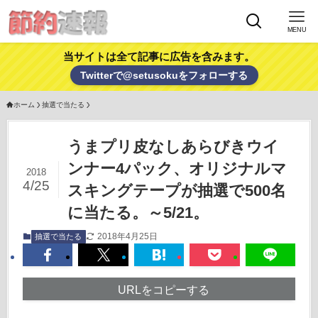
MENU
当サイトは全て記事に広告を含みます。
Twitterで@setusokuをフォローする
ホーム
抽選で当たる
うまプリ皮なしあらびきウイ
ンナー4パック、オリジナルマ
2018
4/25
スキングテープが抽選で500名
に当たる。～5/21。
2018年4月25日
抽選で当たる
URLをコピーする