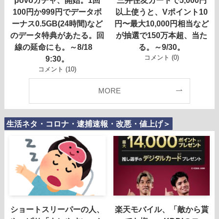
100円か999円でデータボ
以上使うと、Vポイント10
ーナス0.5GB(24時間)など
円〜最大10,000円相当など
のデータ特典があたる。回
が抽選で150万本超、当た
線の延命にも。～8/18
る。～9/30。
コメント (0)
9:30。
コメント (10)
MORE
生活ネタ・コロナ・逮捕速報・改悪・値上げ＞
ショートスリーパーの人、
楽天モバイル、「敵から貰