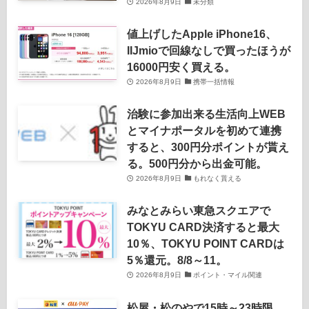
2026年8月9日
未分類
値上げしたApple iPhone16、
IIJmioで回線なしで買ったほうが
16000円安く買える。
2026年8月9日
携帯一括情報
治験に参加出来る生活向上WEB
とマイナポータルを初めて連携
すると、300円分ポイントが貰え
る。500円分から出金可能。
2026年8月9日
もれなく貰える
みなとみらい東急スクエアで
TOKYU CARD決済すると最大
10％、TOKYU POINT CARDは
5％還元。8/8～11。
2026年8月9日
ポイント・マイル関連
松屋・松のやで15時～23時限