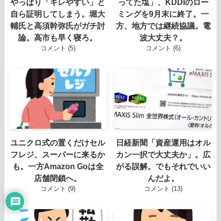
やっぱり「キレやすい」と
ってた塩」、KDDIのロー
自ら証明してしまう。堀大
ミングを9月末に終了。一
輔氏と高須幹弥氏がガチ討
方、地方では継続協議。電
論。高市も早く寝ろ。
波大丈夫？。
コメント (5)
コメント (6)
ユニクロ式の置くだけセル
日経新聞「資産運用はオル
フレジ、スーパーに来るか
カン一択で大丈夫か」。広
も。一方Amazon Goは全
がる誤解。でもそれでいい
店舗閉鎖へ。
んだよ。
コメント (9)
コメント (13)