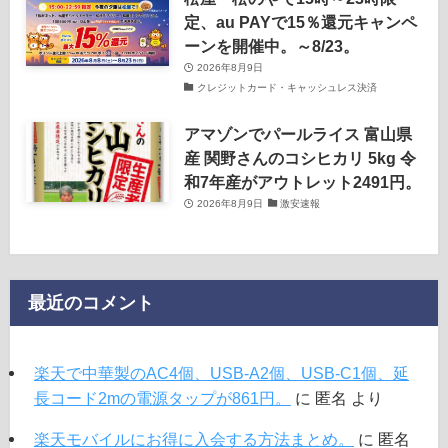
定、au PAYで15％還元キャンペ
ーンを開催中。～8/23。
2026年8月9日
クレジットカード・キャッシュレス決済
アマゾンでパールライス 富山県
産 関野さんのコシヒカリ 5kg 令
和7年産がアウトレット2491円。
2026年8月9日
激安速報
最近のコメント
楽天で中華製のAC4個、USB-A2個、USB-C1個、延
長コード2mの電源タップが861円。
に
匿名
より
楽天モバイルにお得に入会する方法まとめ。
に
匿名