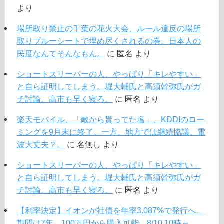
より
場所取り禁止の千葉の花火大会、ルール違反の場所
取りブルーシートで埋め尽くされるの巻。日本人の
民度なんてそんなもん。
に
匿名
より
ショートスリーパーの人、やっぱり「キレやすい」
と自ら証明してしまう。堀大輔氏と高須幹弥氏がガ
チ討論。高市も早く寝ろ。
に
匿名
より
楽天モバイル、「敵から貰ってた塩」、KDDIのロー
ミングを9月末に終了。一方、地方では継続協議。電
波大丈夫？。
に
名無し
より
ショートスリーパーの人、やっぱり「キレやすい」
と自ら証明してしまう。堀大輔氏と高須幹弥氏がガ
チ討論。高市も早く寝ろ。
に
匿名
より
【利率決定】イオンが社債を年率3.087%で発行へ。
期間は7年。100万円から購入可能。8/10 10時～