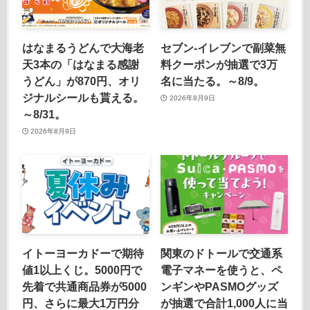
はなまるうどんで大海老
セブン‐イレブンで副菜無
天3本の「はなまる感謝
料クーポンが抽選で3万
うどん」が870円、オリ
名に当たる。～8/9。
ジナルシールも貰える。
2026年8月9日
～8/31。
2026年8月9日
イトーヨーカドーで期待
関東のドトールで交通系
値1以上くじ。5000円で
電子マネーを使うと、ペ
先着で共通商品券が5000
ンギンやPASMOグッズ
円、さらに最大1万円分
が抽選で合計1,000人に当