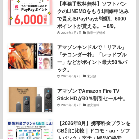
【事務手数料無料】ソフトバン
クのLINEMOをもう1回線申込み
で貰えるPayPayが増額、6000
ポイントが貰える。～8/9。
2026年8月7日
携帯一括情報
アマゾンキンドルで「リアル」
「テコンダー朴」「レッドブル
ー」などがポイント最大50％バ
ック。
2026年8月7日
未分類
アマゾンでAmazon Fire TV
Stick HDが30％割引セール中。
2026年8月7日
激安速報
【2026年8月】携帯料金プランを
GB別に比較｜ドコモ・au・ソフ
トバンク・楽天・MVNO格安