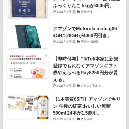
ふっくりんこ 5kgが3005円。
2026年8月7日
激安速報
アマゾンでMotorola moto g06
4GB/128GBが4000円引き。
2026年8月7日
携帯一括情報
【即時付与】TikTok本家に新規
登録でもれなくアマゾンギフト
券やえらべるPay8250円分が貰
える。
2026年8月7日
もれなく貰える
【1本実質65円】アマゾンでキリ
ン 午後の紅茶 おいしい無糖
500ml 24本が1.5割引。
2026年8月7日
激安速報