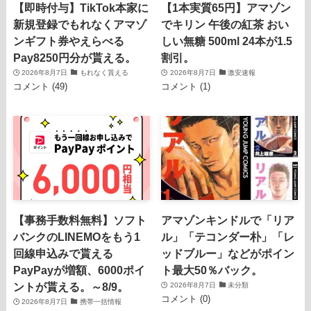
【即時付与】TikTok本家に
【1本実質65円】アマゾン
新規登録でもれなくアマゾ
でキリン 午後の紅茶 おい
ンギフト券やえらべる
しい無糖 500ml 24本が1.5
Pay8250円分が貰える。
割引。
2026年8月7日
もれなく貰える
2026年8月7日
激安速報
コメント (49)
コメント (1)
【事務手数料無料】ソフト
アマゾンキンドルで「リア
バンクのLINEMOをもう1
ル」「テコンダー朴」「レ
回線申込みで貰える
ッドブルー」などがポイン
PayPayが増額、6000ポイ
ト最大50％バック。
ントが貰える。～8/9。
2026年8月7日
未分類
コメント (0)
2026年8月7日
携帯一括情報