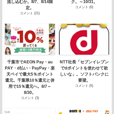
流し込むか。8/7、8/14限
ク。～10/31。
コメント (0)
定。
コメント (21)
千葉市でAEON Pay・au
NTT社長「セブンイレブン
PAY・d払い・PayPay・楽
でdポイントを使わせて欲
天ペイで最大5％ポイント
しいな」。ソフトバンクに
還元。千葉県10％還元と併
要望。
コメント (5)
用で15％還元へ。8/7～
8/30。
コメント (3)