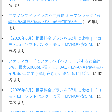
名
より
アマゾンでペラペラの不二貿易 オープンラック 4段
幅54.5×奥行30×高さ93cmが実質768円。
に
名無し
より
【2026年8月】携帯料金プランをGB別に比較｜ドコ
モ・au・ソフトバンク・楽天・MVNO格安SIM。
に
匿名
より
ファミマカードでファミペイへチャージすると合計
5％、最大5,000ptが貰える。JAL Pay+ANA Pay+モバ
イルSuicaにでも流し込むか。8/7、8/14限定。
に
匿
名
より
【2026年8月】携帯料金プランをGB別に比較｜ドコ
モ・au・ソフトバンク・楽天・MVNO格安SIM。
に
匿名
より