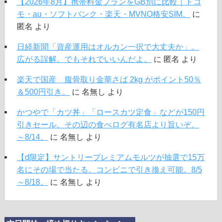
【2026年8月】携帯料金プランをGB別に比較｜ドコ
モ・au・ソフトバンク・楽天・MVNO格安SIM。
に
匿名
より
日経新聞「資産運用はオルカン一択で大丈夫か」。
広がる誤解。でもそれでいいんだよ。
に
匿名
より
楽天で国産 腹骨取り金華さば 2kg がポイント50％
＆500円引き。
に
名無し
より
かつやで「カツ丼」「ロースカツ定食」などが150円
引きセール。その辺の食べログ有名店より旨いぞ。
～8/14。
に
名無し
より
【d限定】サントリープレミアムモルツが抽選で15万
名にその場で当たる。コンビニで引き換え可能。8/5
～8/18。
に
名無し
より