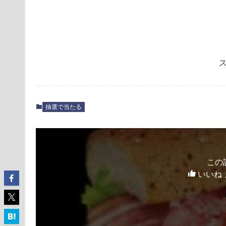
抽選で当たる
この
いいね 