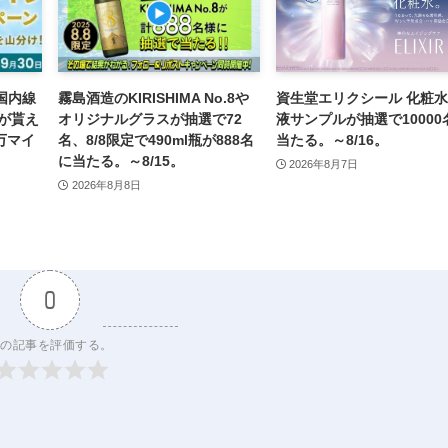
・国内線
霧島酒造のKIRISHIMA No.8や
資生堂エリクシール 化粧
が貰え
オリジナルグラスが抽選で72
液サンプルが抽選で10000
万マイ
名、8/8限定で490ml瓶が888名
当たる。～8/16。
に当たる。～8/15。
2026年8月7日
2026年8月8日
0
の記事を評価する。