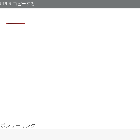
紙を挟んで富士
URLをコピーする
プレビューURL
【悲報】ラッパ
らいしかないと
「かなりイケて
スポンサーリンク