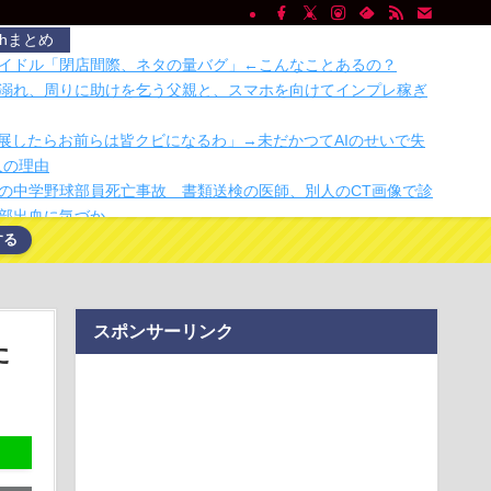
chまとめ
イドル「閉店間際、ネタの量バグ」←こんなことあるの？
溺れ、周りに助けを乞う父親と、スマホを向けてインプレ稼ぎ
発展したらお前らは皆クビになるわ」→未だかつてAIのせいで失
人の理由
の中学野球部員死亡事故 書類送検の医師、別人のCT画像で診
部出血に気づか…
する
まぁわかる 四十九日←いらねぇだろ
わ作者さん、「総額30億超」の大豪邸を建てる！？ｗｗｗｗｗ
眼ジンバルカメラ「Insta360 Luna Ultra」レビュー
ペの検査した結果wwwwwwwww」
スポンサーリンク
高級ホテルでお馴染みのホテルミラコスタさん 値上げして改
た
がバレて炎上中
け入れ派のパヨおば、自分の家に来られたら全力で拒否るｗｗ
ｗ
がぐちゃぐちゃ。車検証ケースを無印良品にかえたら整理でき