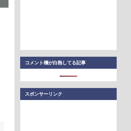
山を拝める「富士山クリップ」
付きのセルフホスト型開発サンドボックス「sandboxd」
ーさん、札束披露するもネット民から新社会人の初ボーナスく
笑われる
る」KDDI社長が推すAI auショップ全店の業務負荷を大幅低減
コメント欄が白熱してる記事
スポンサーリンク