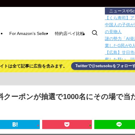
ニュースや5
【くら寿司】ア
中国人の子供が
の見物人
For Amazon’s Seller
特約店ペイ比較
謎の勢力「AI
業したG民が0
【広島】廿日市
察した疑い 頭
イトは全て記事に広告を含みます。
Twitterで@setusokuをフォロー
【疑問】葬式←
【悲報】ちいか
ライカ共同開発の2
【悲報】X「アス
【ディズニー】
料クーポンが抽選で1000名にその場で当
悪していたこと
【動画】移民受
ｗｗｗｗｗｗｗ
助手席前の収納
ました