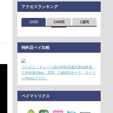
アクセスランキング
1時間
24時間
1週間
特約店ペイ比較
コンビニ・チェーン店の特約店還元率比較表。
三井住友Olive、JCB、三菱UFJカード、ローソ
ンPontaプラス。
ペイマトリクス