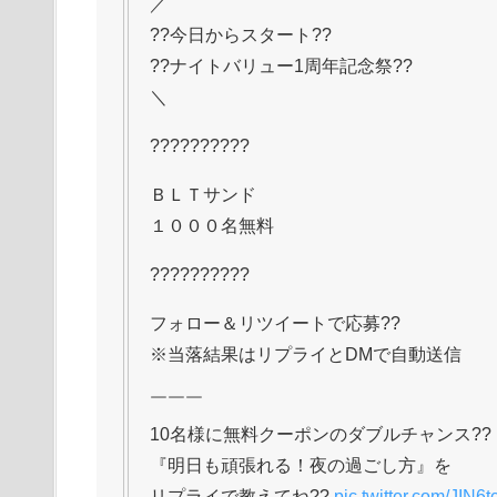
／
??今日からスタート??
??ナイトバリュー1周年記念祭??
＼
??????????
ＢＬＴサンド
１０００名無料
??????????
フォロー＆リツイートで応募??
※当落結果はリプライとDMで自動送信
￣￣￣
10名様に無料クーポンのダブルチャンス??
『明日も頑張れる！夜の過ごし方』を
リプライで教えてね??
pic.twitter.com/JIN6