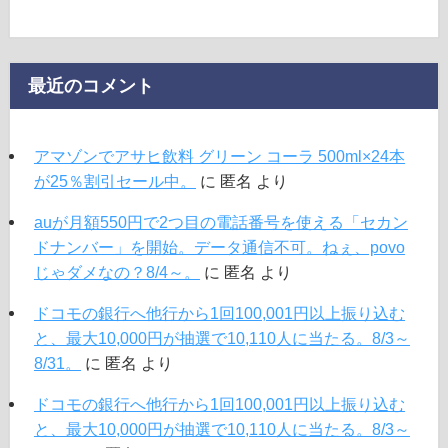
最近のコメント
アマゾンでアサヒ飲料 グリーン コーラ 500ml×24本
が25％割引セール中。
に
匿名
より
auが月額550円で2つ目の電話番号を使える「セカン
ドナンバー」を開始。データ通信不可。ねぇ、povo
じゃダメなの？8/4～。
に
匿名
より
ドコモの銀行へ他行から1回100,001円以上振り込む
と、最大10,000円が抽選で10,110人に当たる。8/3～
8/31。
に
匿名
より
ドコモの銀行へ他行から1回100,001円以上振り込む
と、最大10,000円が抽選で10,110人に当たる。8/3～