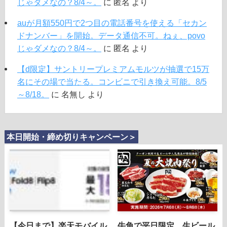
じゃダメなの？8/4～。
に
匿名
より
auが月額550円で2つ目の電話番号を使える「セカン
ドナンバー」を開始。データ通信不可。ねぇ、povo
じゃダメなの？8/4～。
に
匿名
より
【d限定】サントリープレミアムモルツが抽選で15万
名にその場で当たる。コンビニで引き換え可能。8/5
～8/18。
に
名無し
より
本日開始・締め切りキャンペーン＞
【今日まで】楽天モバイル
牛角で平日限定、生ビール