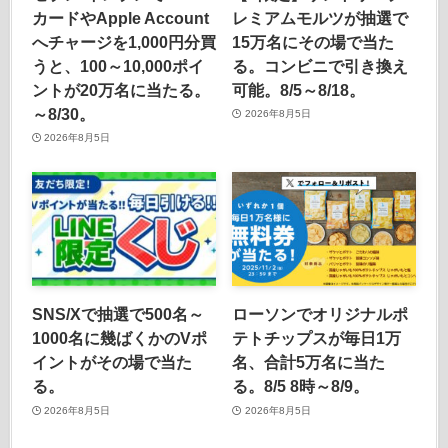
カードやApple Account
レミアムモルツが抽選で
へチャージを1,000円分買
15万名にその場で当た
うと、100～10,000ポイ
る。コンビニで引き換え
ントが20万名に当たる。
可能。8/5～8/18。
～8/30。
2026年8月5日
2026年8月5日
SNS/Xで抽選で500名～
ローソンでオリジナルポ
1000名に幾ばくかのVポ
テトチップスが毎日1万
イントがその場で当た
名、合計5万名に当た
る。
る。8/5 8時～8/9。
2026年8月5日
2026年8月5日