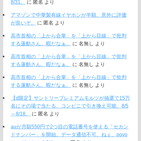
8/31。
に
匿名
より
アマゾンで中華製有線イヤホンが半額。意外に評価
が良いぞ。
に
匿名
より
高市首相の「上から合掌」を「上から目線」で批判
する蓮舫さん。暇だなぁ。
に
名無し
より
高市首相の「上から合掌」を「上から目線」で批判
する蓮舫さん。暇だなぁ。
に
名無し
より
高市首相の「上から合掌」を「上から目線」で批判
する蓮舫さん。暇だなぁ。
に
名無し
より
【d限定】サントリープレミアムモルツが抽選で15万
名にその場で当たる。コンビニで引き換え可能。8/5
～8/18。
に
匿名
より
auが月額550円で2つ目の電話番号を使える「セカン
ドナンバー」を開始。データ通信不可。ねぇ、povo