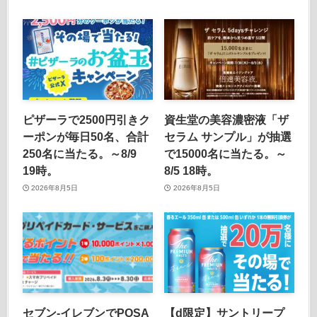
ピザーラで2500円引きク
資生堂の美容濃密液「ザ
ーポンが毎日50名、合計
セラム サンプル」が抽選
250名に当たる。～8/9
で15000名に当たる。～
19時。
8/5 18時。
2026年8月5日
2026年8月5日
セブン‐イレブンでPOSA
【d限定】サントリープ