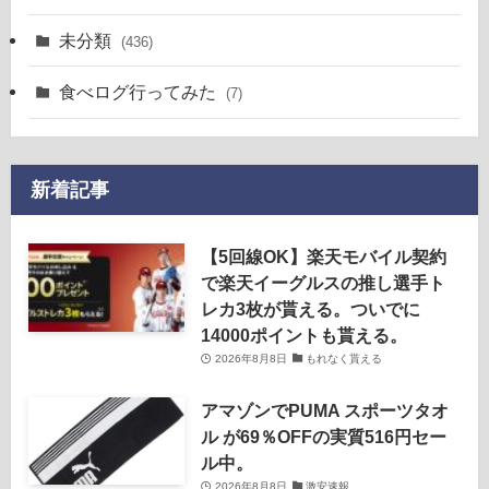
未分類
(436)
食べログ行ってみた
(7)
新着記事
【5回線OK】楽天モバイル契約
で楽天イーグルスの推し選手ト
レカ3枚が貰える。ついでに
14000ポイントも貰える。
2026年8月8日
もれなく貰える
アマゾンでPUMA スポーツタオ
ル が69％OFFの実質516円セー
ル中。
2026年8月8日
激安速報