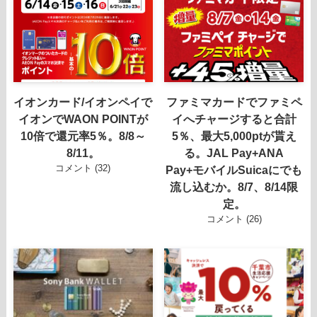
イオンカード/イオンペイで
ファミマカードでファミペ
イオンでWAON POINTが
イへチャージすると合計
10倍で還元率5％。8/8～
5％、最大5,000ptが貰え
8/11。
る。JAL Pay+ANA
コメント (32)
Pay+モバイルSuicaにでも
流し込むか。8/7、8/14限
定。
コメント (26)