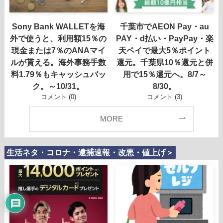
Sony Bank WALLETを海
千葉市でAEON Pay・au
外で使うと、利用額15％の
PAY・d払い・PayPay・楽
現金または7％のANAマイ
天ペイで最大5％ポイント
ルが貰える。海外事務手数
還元。千葉県10％還元と併
料1.79％もキャッシュバッ
用で15％還元へ。8/7～
ク。～10/31。
8/30。
コメント (0)
コメント (3)
MORE
生活ネタ・コロナ・逮捕速報・改悪・値上げ＞