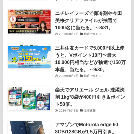
ニチレイフーズで保冷剤や今田
美桜クリアファイルが抽選で
1000名に当たる。～8/31。
2026年8月8日
抽選で当たる
三井住友カードで5,000円以上使
うと、Vポイント10円〜最大
10,000円相当などが抽選で150万
本超、当たる。～9/30。
2026年8月8日
抽選で当たる
楽天でアリエール ジェル 洗濯洗
剤 1kg*8袋が400円引き＆ポイン
ト50倍。
2026年8月8日
激安速報
アマゾンでMotorola edge 60
8GB/128GBが1.5万円引き。