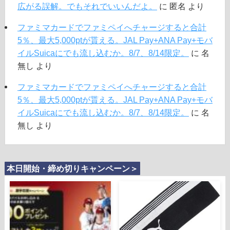
広がる誤解。でもそれでいいんだよ。
に
匿名
より
ファミマカードでファミペイへチャージすると合計
5％、最大5,000ptが貰える。JAL Pay+ANA Pay+モバ
イルSuicaにでも流し込むか。8/7、8/14限定。
に
名
無し
より
ファミマカードでファミペイへチャージすると合計
5％、最大5,000ptが貰える。JAL Pay+ANA Pay+モバ
イルSuicaにでも流し込むか。8/7、8/14限定。
に
名
無し
より
本日開始・締め切りキャンペーン＞