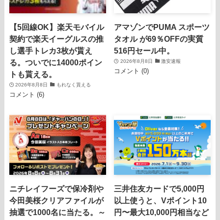
【5回線OK】楽天モバイル
アマゾンでPUMA スポーツ
契約で楽天イーグルスの推
タオル が69％OFFの実質
し選手トレカ3枚が貰え
516円セール中。
る。ついでに14000ポイン
2026年8月8日
激安速報
コメント (0)
トも貰える。
2026年8月8日
もれなく貰える
コメント (6)
ニチレイフーズで保冷剤や
三井住友カードで5,000円
今田美桜クリアファイルが
以上使うと、Vポイント10
抽選で1000名に当たる。～
円〜最大10,000円相当など