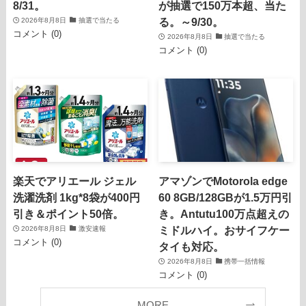
8/31。
が抽選で150万本超、当た
る。～9/30。
2026年8月8日
抽選で当たる
コメント (0)
2026年8月8日
抽選で当たる
コメント (0)
楽天でアリエール ジェル
アマゾンでMotorola edge
洗濯洗剤 1kg*8袋が400円
60 8GB/128GBが1.5万円引
引き＆ポイント50倍。
き。Antutu100万点超えの
ミドルハイ。おサイフケー
2026年8月8日
激安速報
コメント (0)
タイも対応。
2026年8月8日
携帯一括情報
コメント (0)
MORE