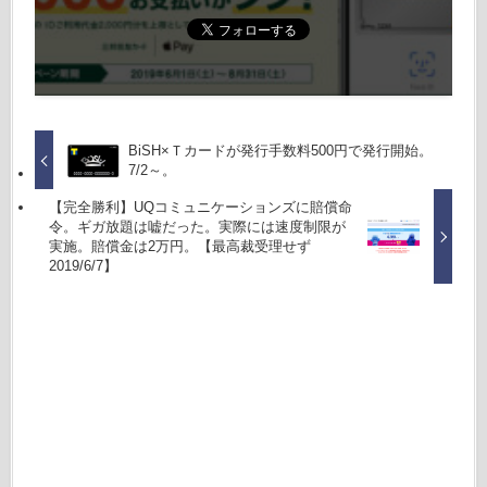
BiSH×Ｔカードが発行手数料500円で発行開始。
7/2～。
【完全勝利】UQコミュニケーションズに賠償命
令。ギガ放題は嘘だった。実際には速度制限が
実施。賠償金は2万円。【最高裁受理せず
2019/6/7】