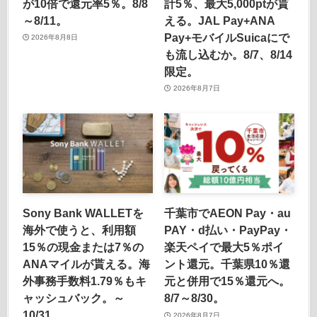
が10倍で還元率5％。8/8
計5％、最大5,000ptが貰
～8/11。
える。JAL Pay+ANA
Pay+モバイルSuicaにで
2026年8月8日
も流し込むか。8/7、8/14
限定。
2026年8月7日
Sony Bank WALLETを
千葉市でAEON Pay・au
海外で使うと、利用額
PAY・d払い・PayPay・
15％の現金または7％の
楽天ペイで最大5％ポイ
ANAマイルが貰える。海
ント還元。千葉県10％還
外事務手数料1.79％もキ
元と併用で15％還元へ。
ャッシュバック。～
8/7～8/30。
10/31。
2026年8月7日