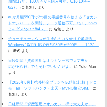
期間は7年。100万円から購入可能。8/10 10時～
8/27。
に
名無し
より
auが月額550円で2つ目の電話番号を使える「セカン
ドナンバー」を開始。データ通信不可。ねぇ、povo
じゃダメなの？8/4～。
に
名無し
より
チューチューマウスが生成AIの力を借りて爆復活。
Windows 10/11対応で通常980円が500円。～12/31。
に
匿名
より
日経新聞「資産運用はオルカン一択で大丈夫か」。
広がる誤解。でもそれでいいんだよ。
に
YutoriMan
より
【2026年8月】携帯料金プランをGB別に比較｜ドコ
モ・au・ソフトバンク・楽天・MVNO格安SIM。
に
名無し
より
日経新聞「資産運用はオルカン一択で大丈夫か」。