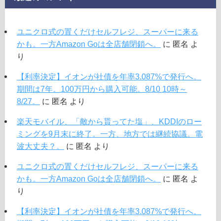
ユニクロ式の置くだけセルフレジ、スーパーに来る
かも。一方Amazon Goは全店舗閉鎖へ。
に
匿名
よ
り
【利率決定】イオンが社債を年率3.087%で発行へ。
期間は7年。100万円から購入可能。8/10 10時～
8/27。
に
匿名
より
楽天モバイル、「敵から貰ってた塩」、KDDIのロー
ミングを9月末に終了。一方、地方では継続協議。電
波大丈夫？。
に
匿名
より
ユニクロ式の置くだけセルフレジ、スーパーに来る
かも。一方Amazon Goは全店舗閉鎖へ。
に
匿名
よ
り
【利率決定】イオンが社債を年率3.087%で発行へ。