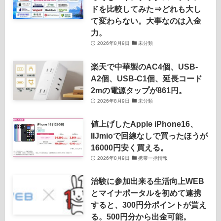
ドを比較してみた⇒どれも大し
て変わらない。大事なのは入金
力。
2026年8月9日
未分類
楽天で中華製のAC4個、USB-
A2個、USB-C1個、延長コード
2mの電源タップが861円。
2026年8月9日
未分類
値上げしたApple iPhone16、
IIJmioで回線なしで買ったほうが
16000円安く買える。
2026年8月9日
携帯一括情報
治験に参加出来る生活向上WEB
とマイナポータルを初めて連携
すると、300円分ポイントが貰え
る。500円分から出金可能。