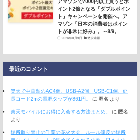
アマゾンで7000円以上買うとポ
イント2倍となる「ダブルポイン
ト」キャンペーンを開催へ。ア
マゾン「日本の消費者はポイン
トが非常に好み」。～8/9。
2026年8月9日
激安速報
最近のコメント
楽天で中華製のAC4個、USB-A2個、USB-C1個、延
長コード2mの電源タップが861円。
に
匿名
より
楽天モバイルにお得に入会する方法まとめ。
に
匿名
より
場所取り禁止の千葉の花火大会、ルール違反の場所
取りブルーシートで埋め尽くされるの巻。日本人の