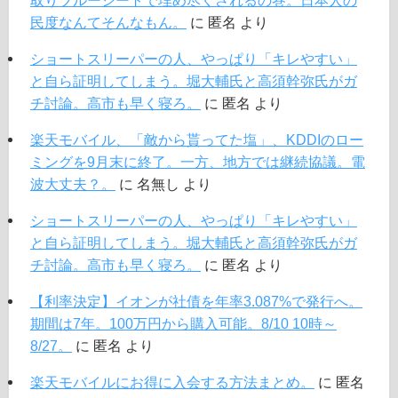
民度なんてそんなもん。
に
匿名
より
ショートスリーパーの人、やっぱり「キレやすい」
と自ら証明してしまう。堀大輔氏と高須幹弥氏がガ
チ討論。高市も早く寝ろ。
に
匿名
より
楽天モバイル、「敵から貰ってた塩」、KDDIのロー
ミングを9月末に終了。一方、地方では継続協議。電
波大丈夫？。
に
名無し
より
ショートスリーパーの人、やっぱり「キレやすい」
と自ら証明してしまう。堀大輔氏と高須幹弥氏がガ
チ討論。高市も早く寝ろ。
に
匿名
より
【利率決定】イオンが社債を年率3.087%で発行へ。
期間は7年。100万円から購入可能。8/10 10時～
8/27。
に
匿名
より
楽天モバイルにお得に入会する方法まとめ。
に
匿名