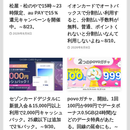
松屋・松のやで15時～23
イオンカードでオートバ
時限定、au PAYで15％
ックスで分割払い利用す
還元キャンペーンを開催
ると、分割払い手数料が
中。～8/23。
無料。普通、ポイントく
れないと分割払いなんて
2026年8月9日
利用しないよね～8/10。
2026年8月9日
セゾンカードデジタルに
povoガチャ、開始。1回
新規入会＆15,000円以上
100円か999円でデータボ
利用で2,000円キャッシュ
ーナス0.5GB(24時間)な
バック。25歳以下は追加
どのデータ特典があた
で2％バック。～9/30。
る。回線の延命にも。～