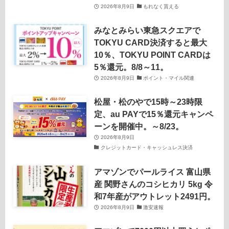
2026年8月9日
もれなく貰える
みなとみらい東急スクエアで
TOKYU CARD決済すると最大
10％、TOKYU POINT CARDは
5％還元。8/8～11。
2026年8月9日
ポイント・マイル関連
松屋・松のやで15時～23時限
定、au PAYで15％還元キャンペ
ーンを開催中。～8/23。
2026年8月9日
クレジットカード・キャッシュレス決済
アマゾンでパールライス 富山県
産 関野さんのコシヒカリ 5kg 令
和7年産がアウトレット2491円。
2026年8月9日
激安速報