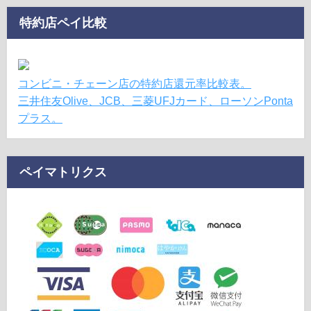
特約店ペイ比較
コンビニ・チェーン店の特約店還元率比較表。
三井住友Olive、JCB、三菱UFJカード、ローソンPonta
プラス。
ペイマトリクス