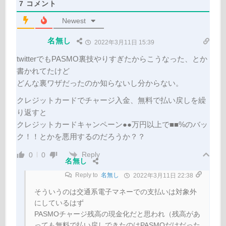
7
コメント
Newest
名無し
2022年3月11日 15:39
twitterでもPASMO裏技やりすぎたからこうなった、とか
書かれてたけど
どんな裏ワザだったのか知らないし分からない。
クレジットカードでチャージ入金、無料で払い戻しを繰
り返すと
クレジットカードキャンペーン●●万円以上で■■%のバッ
ク！！とかを悪用するのだろうか？？
Reply
0
0
名無し
Reply to
名無し
2022年3月11日 22:38
そういうのは交通系電子マネーでの支払いは対象外
にしているはず
PASMOチャージ残高の現金化だと思われ（残高があ
っても無料で払い戻しできたのはPASMOだけだった