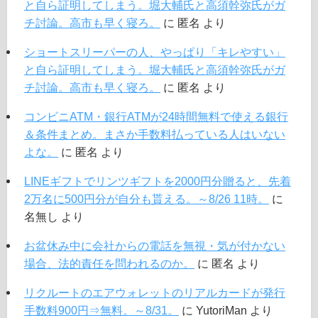
と自ら証明してしまう。堀大輔氏と高須幹弥氏がガ
チ討論。高市も早く寝ろ。
に
匿名
より
ショートスリーパーの人、やっぱり「キレやすい」
と自ら証明してしまう。堀大輔氏と高須幹弥氏がガ
チ討論。高市も早く寝ろ。
に
匿名
より
コンビニATM・銀行ATMが24時間無料で使える銀行
＆条件まとめ。まさか手数料払っている人はいない
よな。
に
匿名
より
LINEギフトでリンツギフトを2000円分贈ると、先着
2万名に500円分が自分も貰える。～8/26 11時。
に
名無し
より
お盆休み中に会社からの電話を無視・気が付かない
場合、法的責任を問われるのか。
に
匿名
より
リクルートのエアウォレットのリアルカードが発行
手数料900円⇒無料。～8/31。
に
YutoriMan
より