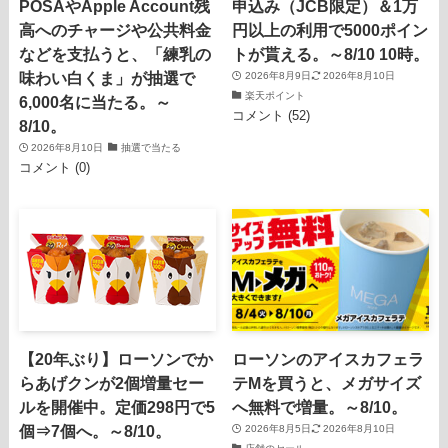
POSAやApple Account残
申込み（JCB限定）＆1万
高へのチャージや公共料金
円以上の利用で5000ポイン
などを支払うと、「練乳の
トが貰える。～8/10 10時。
味わい白くま」が抽選で
2026年8月9日
2026年8月10日
楽天ポイント
6,000名に当たる。～
コメント (52)
8/10。
2026年8月10日
抽選で当たる
コメント (0)
【20年ぶり】ローソンでか
ローソンのアイスカフェラ
らあげクンが2個増量セー
テMを買うと、メガサイズ
ルを開催中。定価298円で5
へ無料で増量。～8/10。
個⇒7個へ。～8/10。
2026年8月5日
2026年8月10日