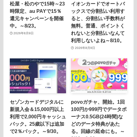
松屋・松のやで15時～23
イオンカードでオートバ
時限定、au PAYで15％
ックスで分割払い利用す
還元キャンペーンを開催
ると、分割払い手数料が
中。～8/23。
無料。普通、ポイントく
れないと分割払いなんて
2026年8月9日
利用しないよね～8/10。
2026年8月9日
セゾンカードデジタルに
povoガチャ、開始。1回
新規入会＆15,000円以上
100円か999円でデータボ
利用で2,000円キャッシュ
ーナス0.5GB(24時間)な
バック。25歳以下は追加
どのデータ特典があた
で2％バック。～9/30。
る。回線の延命にも。～