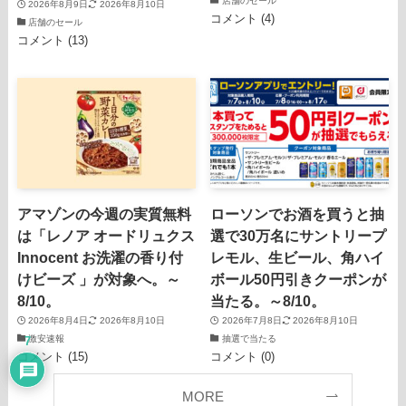
店舗のセール
2026年8月9日
2026年8月10日
コメント (4)
店舗のセール
コメント (13)
アマゾンの今週の実質無料
ローソンでお酒を買うと抽
は「レノア オードリュクス
選で30万名にサントリープ
Innocent お洗濯の香り付
レモル、生ビール、角ハイ
けビーズ 」が対象へ。～
ボール50円引きクーポンが
8/10。
当たる。～8/10。
2026年8月4日
2026年8月10日
2026年7月8日
2026年8月10日
激安速報
抽選で当たる
7
コメント (15)
コメント (0)
MORE