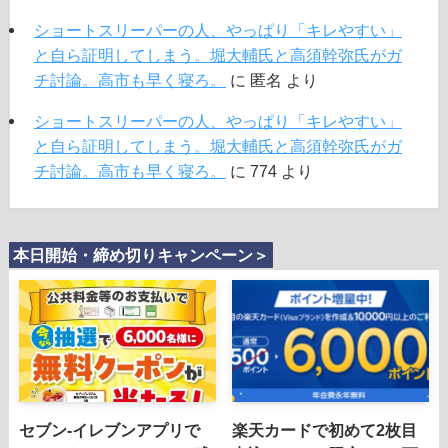
ショートスリーパーの人、やっぱり「キレやすい」
と自ら証明してしまう。堀大輔氏と高須幹弥氏がガ
チ討論。高市も早く寝ろ。
に
匿名
より
ショートスリーパーの人、やっぱり「キレやすい」
と自ら証明してしまう。堀大輔氏と高須幹弥氏がガ
チ討論。高市も早く寝ろ。
に
774
より
本日開始・締め切りキャンペーン＞
セブン-イレブンアプリで
楽天カードで初めて2枚目