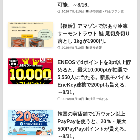
可能。～8/16。
2026年8月10日
携帯関連・料金プラン技
【復活】アマゾンで訳あり冷凍
サーモントラウト 鮭 尾切身切り
落とし 1kgが1900円。
2026年8月10日
激安速報
ENEOSでdポイントを3pt以上貯
めると、最大10,000ptが抽選で
5,550人に当たる。新規モバイル
EneKey連携で200ptも貰える。
～8/31。
2026年8月10日
抽選で当たる
韓国の実店舗で1万ウォン以上
PayPayを使うと、20％・最大
500PayPayポイントが貰える。
～8/31。