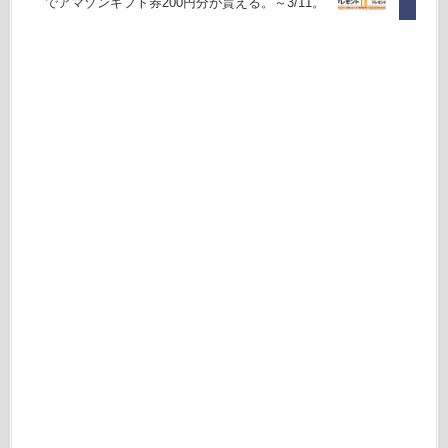
でアマゾンギフト券200円分が貰える。～3/11。