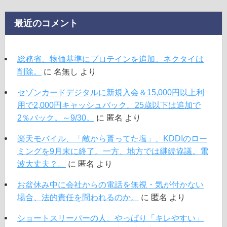
最近のコメント
総務省、物価基準にプロテインを追加。ネクタイは
削除。
に
名無し
より
セゾンカードデジタルに新規入会＆15,000円以上利
用で2,000円キャッシュバック。25歳以下は追加で
2％バック。～9/30。
に
匿名
より
楽天モバイル、「敵から貰ってた塩」、KDDIのロー
ミングを9月末に終了。一方、地方では継続協議。電
波大丈夫？。
に
匿名
より
お盆休み中に会社からの電話を無視・気が付かない
場合、法的責任を問われるのか。
に
匿名
より
ショートスリーパーの人、やっぱり「キレやすい」