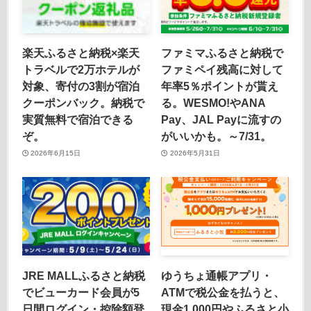
楽天ふるさと納税×楽天
ファミマふるさと納税で
トラベルで2万ホテルが
ファミペイ残高に対して
対象、寄付の3割が宿泊
年率5％ポイントが貰え
クーポンバック。納税で
る。WESMO!やANA
実質無料で宿泊できる
Pay、JAL Payに流すの
ぞ。
がいいかも。～7/31。
2026年6月15日
2026年5月31日
JRE MALLふるさと納税
ゆうちょ通帳アプリ・
でビューカード会員が5
ATMで税公金を払うと、
日間ログイン・控除額登
現金1,000円やふるさと小