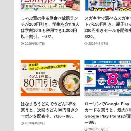
しゃぶ葉の牛＆豚食べ放題ラン
スガキヤで選べるスガキ
チが200円引き、学生を含む6人
トが150円引き、親子セ
は学割10％も併用でき1,200円
200円引きセールを開催
以上割引。～8/7。
8/20。
2026年8月7日
2026年8月7日
はなまるうどんでうどん1杯を
ローソンでGoogle Play
買うと、次回うどん80円引きク
カードを買うと、最大8
ーポンを配布中。7/16～8/6。
Google Play Points
～8/6。
2026年8月6日
2026年8月6日