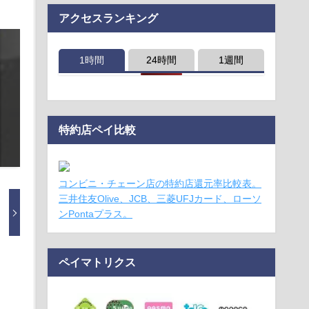
アクセスランキング
1時間
24時間
1週間
特約店ペイ比較
コンビニ・チェーン店の特約店還元率比較表。
三井住友Olive、JCB、三菱UFJカード、ローソ
ンPontaプラス。
ペイマトリクス