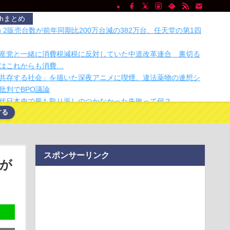
chまとめ
Switch 2販売台数が前年同期比200万台減の382万台、任天堂の第1四
産党と一緒に消費税減税に反対していた中道改革連合 裏切る
はこれからも消費…
共存する社会」を描いた深夜アニメに喫煙、違法薬物の連想シ
批判でBPO議論
代日本史で最も取り返しのつかなかった失敗って何？
する
入社員、意地でも「9月の社員旅行」の計画をやらないｗｗｗｗ
などに被害を与える害虫の腸内真菌が発泡スチロールを分解で
スポンサーリンク
字＋数字キーを追加するテクがあった！
が
次は「PC用マザーボード」か
JAPANの傑作。上下左右に開くスーツケースの便利さを再確認
新選組、「いのちの党」に党名変更
最高の解像度で観測 理論予測の渦「ケルビン・ヘルムホルツ
確認