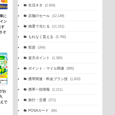
生活ネタ
(2,504)
店舗のセール
(12,148)
降に
ポイン
抽選で当たる
(11,151)
良す
さそ
もれなく貰える
(5,780)
投資
(264)
楽天ポイント
(1,365)
ポイント・マイル関連
(885)
携帯関連・料金プラン技
(1,833)
携帯一括情報
(2,211)
がお
入
旅行・交通
(371)
換えで
。
POSAカード
(66)