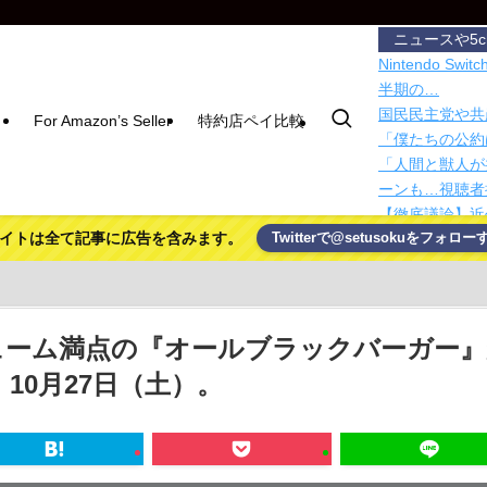
ニュースや5
Nintendo 
半期の…
国民民主党や共
For Amazon’s Seller
特約店ペイ比較
「僕たちの公約
「人間と獣人が
ーンも…視聴者
【徹底議論】近
イトは全て記事に広告を含みます。
Twitterで@setusokuをフォロー
【超悲報】Z新
ｗ
トマトやイチゴ
きる可能性
iPhoneに英
ューム満点の『オールブラックバーガー』
価格高騰の波、
10月27日（土）。
MADE IN 
【速報】れいわ
太陽表面を過去
不安定性」を初