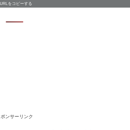
従姉妹の娘が「
URLをコピーする
ｗｗｗ
英語スラング「
【サッカー界激
が発覚 協会カ
「住信SBI」
スポンサーリンク