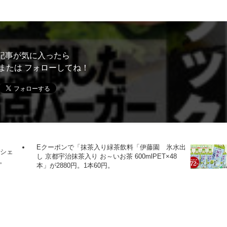
記事が気に入ったら
または フォローしてね！
Eクーポンで「抹茶入り緑茶飲料「伊藤園 氷水出
ズシェ
し 京都宇治抹茶入り お～いお茶 600mlPET×48
中。
本」が2880円。1本60円。