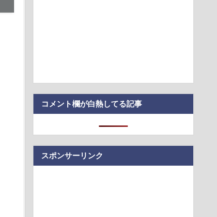
ワイニートのジッジ（金持ち）」にやたら会いに来る理由ｗｗ
アスクホール」
震】韓国サッカー協会、W杯予選の審判に“性接待”していたこと
ードの決済明…
が「ドコモの銀行」に変わってうんざりしてるやつｗｗｗｗｗｗｗ
コメント欄が白熱してる記事
スポンサーリンク