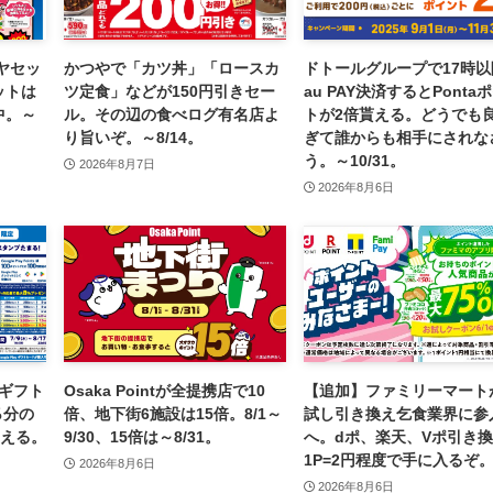
ヤセッ
かつやで「カツ丼」「ロースカ
ドトールグループで17時以
ットは
ツ定食」などが150円引きセー
au PAY決済するとPonta
中。～
ル。その辺の食べログ有名店よ
トが2倍貰える。どうでも
り旨いぞ。～8/14。
ぎて誰からも相手にされな
う。～10/31。
2026年8月7日
2026年8月6日
 ギフト
Osaka Pointが全提携店で10
【追加】ファミリーマート
％分の
倍、地下街6施設は15倍。8/1～
試し引き換え乞食業界に参
が貰える。
9/30、15倍は～8/31。
へ。dポ、楽天、Vポ引き
1P=2円程度で手に入るぞ
2026年8月6日
2026年8月6日