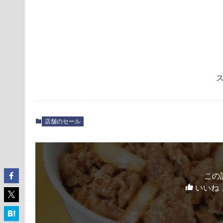
店舗のセール
この
いいね 