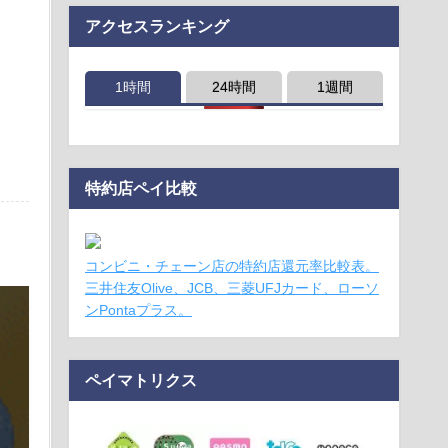
アクセスランキング
1時間
24時間
1週間
特約店ペイ比較
コンビニ・チェーン店の特約店還元率比較表。
三井住友Olive、JCB、三菱UFJカード、ローソ
ンPontaプラス。
ペイマトリクス