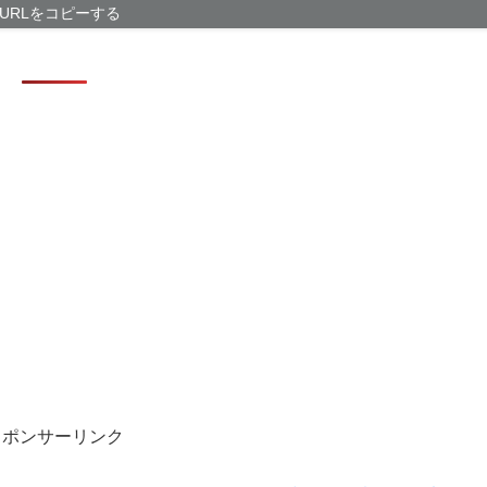
農家「トマトが
URLをコピーする
力不足だ」
【衝撃】ジャン
238アカウント
豪ジェットスタ
航便は対象外
なぁ、永久機関
【画像】福岡、
スポンサーリンク