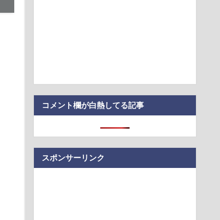
赤くなったで」お前ら「そうですね」農家さん「ニートは対話
プストアで大量注文→キャンセルを繰り返した32歳女を逮捕
、総額43億…
ー、「頭上の荷物入れ」を有料に--ジェットスター・ジャパン運
ってなんで絶対に作れないん？
こんなのが普通に走ってるｗｗｗｗｗｗｗｗｗｗｗｗｗｗｗｗ
コメント欄が白熱してる記事
スポンサーリンク