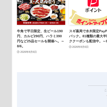
牛角で平日限定、生ビール190
スギ薬局で水木限定PayP
円、カルビ290円、ハラミ390
バック。81種類の最大半
円など25品セールを開催へ。～
ククーポンも配信中。～8/
8/6。
2026年8月6日
2026年8月6日
こ