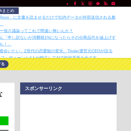
chまとめ
nのAI「Rovo」に文書を読ませるだけで社内データが外部送信される脆
…
ー強さ議論ってこれで間違い無いんか？
ん「申し訳ないが消費税1%になったらその分商品代を値上げす
も！」
会いたい」Z世代の恋愛観の変化、Tinder運営元CEOが語る
ジェフ・ディーンら4人が独立してAIで技術革新をめざす
する
oop…
キラの息子・清水良太郎さん死去で、落語家・柳家小はだが
行」被害告発
00万円、コミュ力不要、年の半分休み、午前で終わる仕事」←コ
スポンサーリンク
な
00万円、コミュ力不要、年の半分休み、午前で終わる仕事」←コ
ン操作がスマートリモコンにも同期。Nature Remoに神アプ
頼み』はもう限界？ 一流投資家が語る米国株の懸念