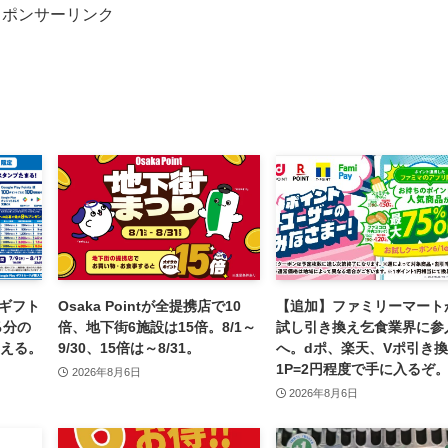
スポンサーリンク
 ギフト
Osaka Pointが全提携店で10
【追加】ファミリーマート
％分の
倍、地下街6施設は15倍。8/1～
試し引き換え乞食業界に参
が貰える。
9/30、15倍は～8/31。
へ。dポ、楽天、Vポ引き
1P=2円程度で手に入るぞ
2026年8月6日
2026年8月6日