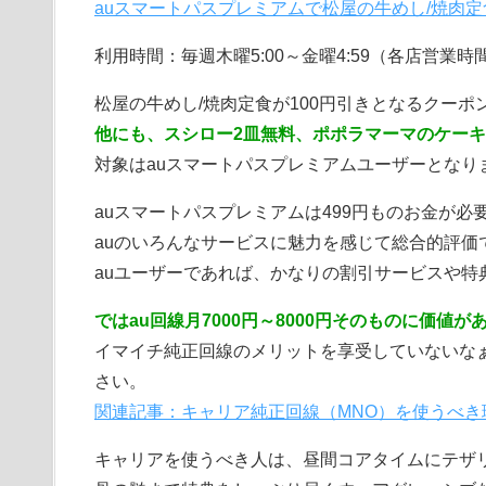
auスマートパスプレミアムで松屋の牛めし/焼肉
利用時間：毎週木曜5:00～金曜4:59（各店営業時
松屋の牛めし/焼肉定食が100円引きとなるクーポ
他にも、スシロー2皿無料、ポポラマーマのケー
対象はauスマートパスプレミアムユーザーとなり
auスマートパスプレミアムは499円ものお金が
auのいろんなサービスに魅力を感じて総合的評価
auユーザーであれば、かなりの割引サービスや特
ではau回線月7000円～8000円そのものに価値
イマイチ純正回線のメリットを享受していないなぁ
さい。
関連記事：キャリア純正回線（MNO）を使うべき
キャリアを使うべき人は、昼間コアタイムにテザ