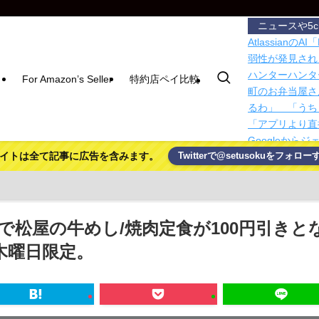
ニュースや5
Atlassia
弱性が発見され
ハンターハンタ
For Amazon’s Seller
特約店ペイ比較
町のお弁当屋さ
るわ」 「うち
「アプリより直接
Googleから
イトは全て記事に広告を含みます。
Twitterで@setusokuをフォロー
「Discovery L
【恨み】清水ア
「いじめ」「暴
農家「年収30
イツ
で松屋の牛めし/焼肉定食が100円引きと
農家「年収30
木曜日限定。
イツ
エアコンのリモコ
デが来た！
『巨大IT企業