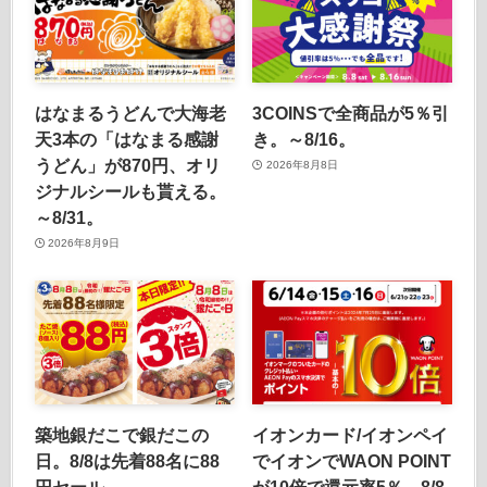
はなまるうどんで大海老
3COINSで全商品が5％引
天3本の「はなまる感謝
き。～8/16。
うどん」が870円、オリ
2026年8月8日
ジナルシールも貰える。
～8/31。
2026年8月9日
築地銀だこで銀だこの
イオンカード/イオンペイ
日。8/8は先着88名に88
でイオンでWAON POINT