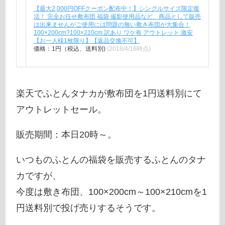
【最大2,000円OFFクーポン配布中！】シングルサイズ限定復
活！ 完全お任せ敷布団 福袋 撮影使用品など、商品として販売
は出来ませんがご使用には問題の無い敷き布団が大集合！
100×200cm?100×210cm 訳あり ワケ有 アウトレット 激安
【お一人様1枚限り】【返品交換不可】
価格：1円（税込、送料別)
(2018/4/16時点)
楽天でふとんタナカが敷布団を1円送料別にて
アウトレットセール。
販売期間：本日20時～。
いつものふとんの福袋を販売するふとんのタナ
カですが、
今度は敷き布団、100×200cm～100×210cmを1
円送料別で投げ売りするそうです。