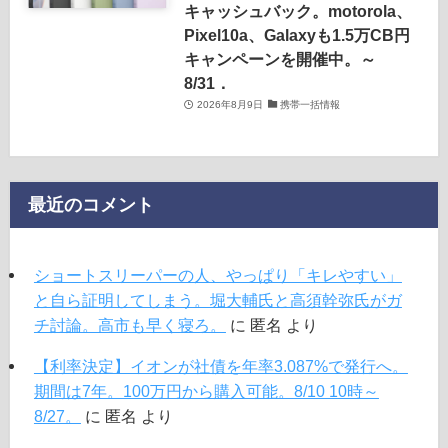
キャッシュバック。motorola、
Pixel10a、Galaxyも1.5万CB円
キャンペーンを開催中。～
8/31．
2026年8月9日
携帯一括情報
最近のコメント
ショートスリーパーの人、やっぱり「キレやすい」
と自ら証明してしまう。堀大輔氏と高須幹弥氏がガ
チ討論。高市も早く寝ろ。
に
匿名
より
【利率決定】イオンが社債を年率3.087%で発行へ。
期間は7年。100万円から購入可能。8/10 10時～
8/27。
に
匿名
より