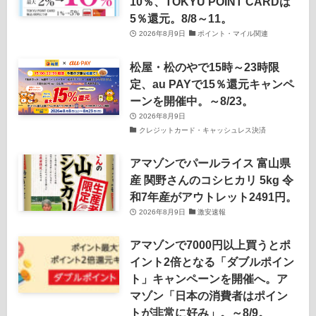
10％、TOKYU POINT CARDは
5％還元。8/8～11。
2026年8月9日
ポイント・マイル関連
松屋・松のやで15時～23時限
定、au PAYで15％還元キャンペ
ーンを開催中。～8/23。
2026年8月9日
クレジットカード・キャッシュレス決済
アマゾンでパールライス 富山県
産 関野さんのコシヒカリ 5kg 令
和7年産がアウトレット2491円。
2026年8月9日
激安速報
アマゾンで7000円以上買うとポ
イント2倍となる「ダブルポイン
ト」キャンペーンを開催へ。ア
マゾン「日本の消費者はポイン
トが非常に好み」。～8/9。