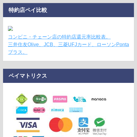
特約店ペイ比較
コンビニ・チェーン店の特約店還元率比較表。
三井住友Olive、JCB、三菱UFJカード、ローソンPonta
プラス。
ペイマトリクス