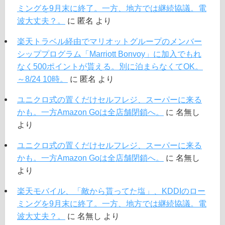
ミングを9月末に終了。一方、地方では継続協議。電
波大丈夫？。
に
匿名
より
楽天トラベル経由でマリオットグループのメンバー
シッププログラム「Marriott Bonvoy」に加入でもれ
なく500ポイントが貰える。別に泊まらなくてOK。
～8/24 10時。
に
匿名
より
ユニクロ式の置くだけセルフレジ、スーパーに来る
かも。一方Amazon Goは全店舗閉鎖へ。
に
名無し
より
ユニクロ式の置くだけセルフレジ、スーパーに来る
かも。一方Amazon Goは全店舗閉鎖へ。
に
名無し
より
楽天モバイル、「敵から貰ってた塩」、KDDIのロー
ミングを9月末に終了。一方、地方では継続協議。電
波大丈夫？。
に
名無し
より