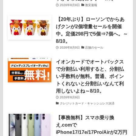
2026年8月9日
激安速報
【20年ぶり】ローソンでからあ
げクンが2個増量セールを開催
中。定価298円で5個⇒7個へ。～
8/10。
2026年8月9日
店舗のセール
イオンカードでオートバックス
で分割払い利用すると、分割払
い手数料が無料。普通、ポイン
トくれないと分割払いなんて利
用しないよね～8/10。
2026年8月9日
クレジットカード・キャッシュレス決済
【事務無料】スマホ乗り換
え.comで
iPhone17/17e/17Pro/Airが2万円