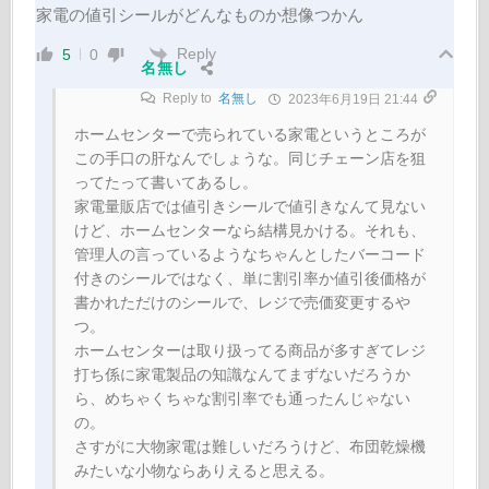
家電の値引シールがどんなものか想像つかん
Reply
5
0
名無し
Reply to
名無し
2023年6月19日 21:44
ホームセンターで売られている家電というところが
この手口の肝なんでしょうな。同じチェーン店を狙
ってたって書いてあるし。
家電量販店では値引きシールで値引きなんて見ない
けど、ホームセンターなら結構見かける。それも、
管理人の言っているようなちゃんとしたバーコード
付きのシールではなく、単に割引率か値引後価格が
書かれただけのシールで、レジで売価変更するや
つ。
ホームセンターは取り扱ってる商品が多すぎてレジ
打ち係に家電製品の知識なんてまずないだろうか
ら、めちゃくちゃな割引率でも通ったんじゃない
の。
さすがに大物家電は難しいだろうけど、布団乾燥機
みたいな小物ならありえると思える。