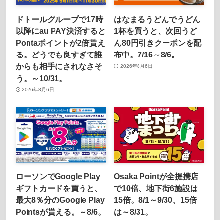
ドトールグループで17時
はなまるうどんでうどん
以降にau PAY決済すると
1杯を買うと、次回うど
Pontaポイントが2倍貰え
ん80円引きクーポンを配
る。どうでも良すぎて誰
布中。7/16～8/6。
からも相手にされなさそ
2026年8月6日
う。～10/31。
2026年8月6日
ローソンでGoogle Play
Osaka Pointが全提携店
ギフトカードを買うと、
で10倍、地下街6施設は
最大8％分のGoogle Play
15倍。8/1～9/30、15倍
Pointsが貰える。～8/6。
は～8/31。