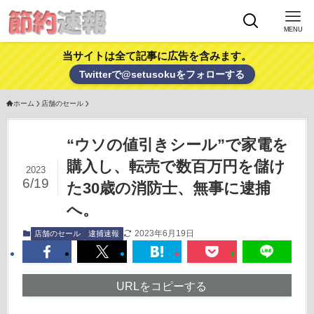
MENU
当サイトは全て記事に広告を含みます。
Twitterで@setusokuをフォローする
ホーム
店舗のセール
“ウソの値引きシール”で家電を
購入し、転売で数百万円を儲け
2023
6/19
た30歳の消防士、無事に逮捕
へ。
2023年6月19日
店舗のセール
逮捕速報
URLをコピーする