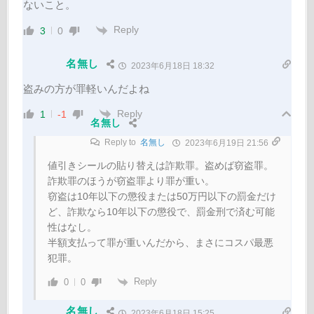
ないこと。
Reply
3
0
名無し
2023年6月18日 18:32
盗みの方が罪軽いんだよね
Reply
1
-1
名無し
Reply to
名無し
2023年6月19日 21:56
値引きシールの貼り替えは詐欺罪。盗めば窃盗罪。
詐欺罪のほうが窃盗罪より罪が重い。
窃盗は10年以下の懲役または50万円以下の罰金だけ
ど、詐欺なら10年以下の懲役で、罰金刑で済む可能
性はなし。
半額支払って罪が重いんだから、まさにコスパ最悪
犯罪。
Reply
0
0
名無し
2023年6月18日 15:25