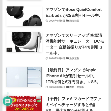
アマゾンでBose QuietComfort
Earbuds が25％割引セール中。
2026年8月6日
激安速報
アマゾンでスリーアップ 空気清
浄機能付サーキュレーター DCモ
ーター 自動首振りが74％割引セ
ール中。
2026年8月6日
激安速報
【最終日】アマゾンでApple
iPhone Airが割引セール中。
1TBは何と6万円引き。～8/6。
2026年8月6日
携帯一括情報
9
【予告】ファミマカードでファ
ミペイへチャージすると合計
5％、最大5,000ptが貰える。