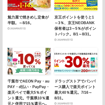
魁力屋で焼きめし定食が
京王ポイントを使うと1
半額。～8/16。
～3％、京王NEOBANK
保有者は3～5％がポイン
2026年8月7日
トバック。8/1～8/31。
2026年8月7日
千葉市でAEON Pay・au
ドラッグストアでパンパ
PAY・d払い・PayPay・
ース購入で楽天ポイント
楽天ペイで最大5％ポイ
最大40％還元。7/16～
ント還元。千葉県10％還
8/31。
元と併用で15％還元へ。
2026年8月7日