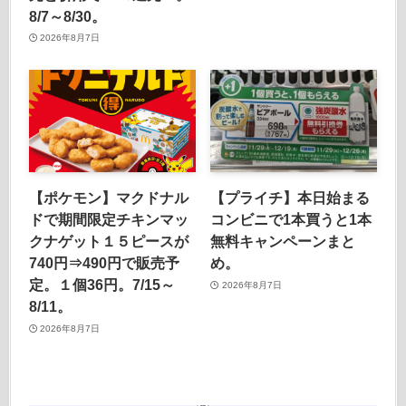
8/7～8/30。
2026年8月7日
【ポケモン】マクドナル
【プライチ】本日始まる
ドで期間限定チキンマッ
コンビニで1本買うと1本
クナゲット１５ピースが
無料キャンペーンまと
740円⇒490円で販売予
め。
定。１個36円。7/15～
2026年8月7日
8/11。
2026年8月7日