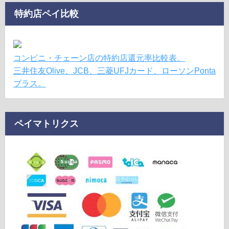
特約店ペイ比較
コンビニ・チェーン店の特約店還元率比較表。
三井住友Olive、JCB、三菱UFJカード、ローソンPonta
プラス。
ペイマトリクス