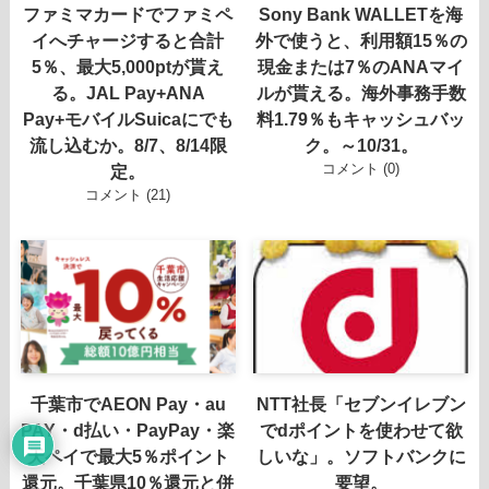
ファミマカードでファミペ
Sony Bank WALLETを海
イへチャージすると合計
外で使うと、利用額15％の
5％、最大5,000ptが貰え
現金または7％のANAマイ
る。JAL Pay+ANA
ルが貰える。海外事務手数
Pay+モバイルSuicaにでも
料1.79％もキャッシュバッ
流し込むか。8/7、8/14限
ク。～10/31。
コメント (0)
定。
コメント (21)
千葉市でAEON Pay・au
NTT社長「セブンイレブン
PAY・d払い・PayPay・楽
でdポイントを使わせて欲
天ペイで最大5％ポイント
しいな」。ソフトバンクに
還元。千葉県10％還元と併
要望。