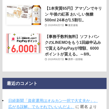
【1本実質65円】アマゾンでキリ
ン 午後の紅茶 おいしい無糖
500ml 24本が1.5割引。
2026年8月7日
激安速報
【事務手数料無料】ソフトバン
クのLINEMOをもう1回線申込み
で貰えるPayPayが増額、6000
ポイントが貰える。～8/9。
2026年8月7日
携帯一括情報
最近のコメント
日経新聞「資産運用はオルカン一択で大丈夫か」。
広がる誤解。でもそれでいいんだよ。
に
匿名
より