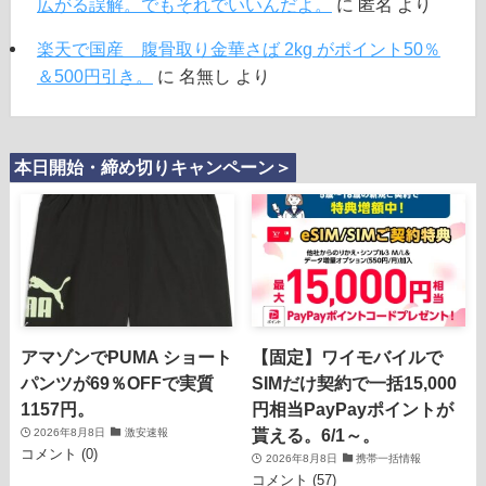
広がる誤解。でもそれでいいんだよ。
に
匿名
より
楽天で国産 腹骨取り金華さば 2kg がポイント50％
＆500円引き。
に
名無し
より
本日開始・締め切りキャンペーン＞
アマゾンでPUMA ショート
【固定】ワイモバイルで
パンツが69％OFFで実質
SIMだけ契約で一括15,000
1157円。
円相当PayPayポイントが
貰える。6/1～。
2026年8月8日
激安速報
コメント (0)
2026年8月8日
携帯一括情報
コメント (57)