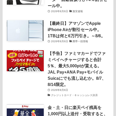
ール中。
2026年8月6日
激安速報
【最終日】アマゾンでApple
iPhone Airが割引セール中。
1TBは何と6万円引き。～8/6。
2026年8月6日
携帯一括情報
【予告】ファミマカードでファ
ミペイへチャージすると合計
5％、最大5,000ptが貰える。
JAL Pay+ANA Pay+モバイル
Suicaにでも流し込むか。8/7、
8/14限定。
2026年8月6日
クレジットカード・キャッシュレス決済
金・土・日に楽天ペイ残高を
1,000円以上送付・受取すると、