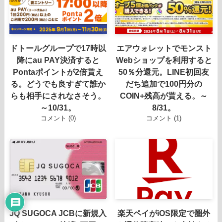
ドトールグループで17時以
エアウォレットでモンスト
降にau PAY決済すると
Webショップを利用すると
Pontaポイントが2倍貰え
50％分還元。LINE初回友
る。どうでも良すぎて誰か
だち追加で100円分の
らも相手にされなさそう。
COIN+残高が貰える。～
～10/31。
8/31。
コメント (0)
コメント (1)
JQ SUGOCA JCBに新規入
楽天ペイがiOS限定で圏外