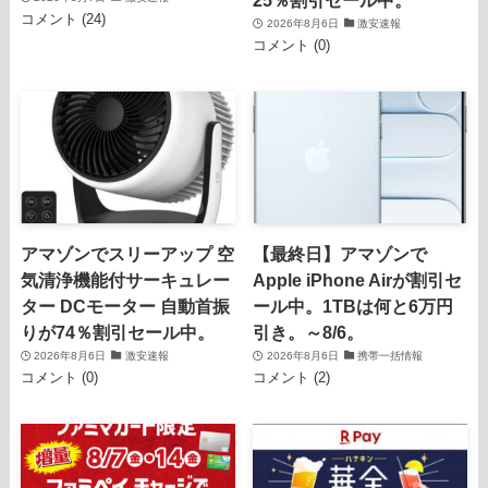
25％割引セール中。
コメント (24)
2026年8月6日
激安速報
コメント (0)
アマゾンでスリーアップ 空
【最終日】アマゾンで
気清浄機能付サーキュレー
Apple iPhone Airが割引セ
ター DCモーター 自動首振
ール中。1TBは何と6万円
りが74％割引セール中。
引き。～8/6。
2026年8月6日
激安速報
2026年8月6日
携帯一括情報
コメント (0)
コメント (2)