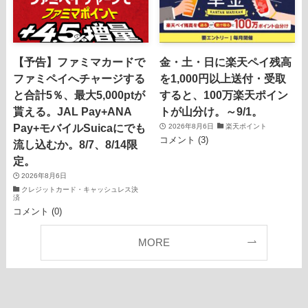
【予告】ファミマカードで
金・土・日に楽天ペイ残高
ファミペイへチャージする
を1,000円以上送付・受取
と合計5％、最大5,000ptが
すると、100万楽天ポイン
貰える。JAL Pay+ANA
トが山分け。～9/1。
Pay+モバイルSuicaにでも
2026年8月6日
楽天ポイント
コメント (3)
流し込むか。8/7、8/14限
定。
2026年8月6日
クレジットカード・キャッシュレス決
済
コメント (0)
MORE