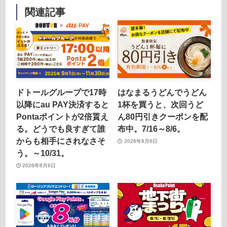
関連記事
ドトールグループで17時
はなまるうどんでうどん
以降にau PAY決済すると
1杯を買うと、次回うど
Pontaポイントが2倍貰え
ん80円引きクーポンを配
る。どうでも良すぎて誰
布中。7/16～8/6。
からも相手にされなさそ
2026年8月6日
う。～10/31。
2026年8月6日