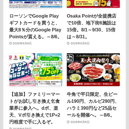
ローソンでGoogle Play
Osaka Pointが全提携店
ギフトカードを買うと、
で10倍、地下街6施設は
最大8％分のGoogle Play
15倍。8/1～9/30、15倍
Pointsが貰える。～8/6。
は～8/31。
2026年8月6日
2026年8月6日
【追加】ファミリーマー
牛角で平日限定、生ビー
トがお試し引き換え乞食
ル190円、カルビ290円、
業界に参入へ。dポ、楽
ハラミ390円など25品セ
天、Vポ引き換えで1P=2
ールを開催へ。～8/6。
円程度で手に入るぞ。
2026年8月6日
2026年8月6日