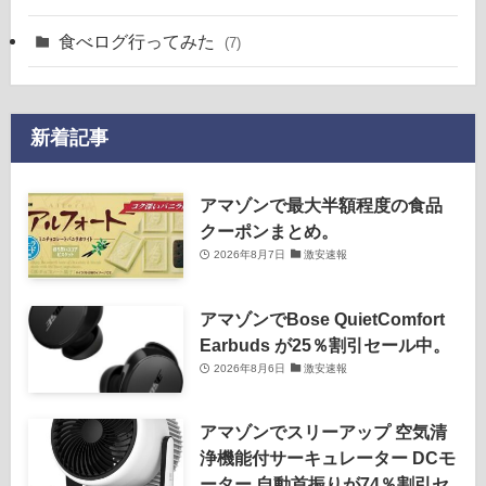
食べログ行ってみた
(7)
新着記事
アマゾンで最大半額程度の食品
クーポンまとめ。
2026年8月7日
激安速報
アマゾンでBose QuietComfort
Earbuds が25％割引セール中。
2026年8月6日
激安速報
アマゾンでスリーアップ 空気清
浄機能付サーキュレーター DCモ
ーター 自動首振りが74％割引セ