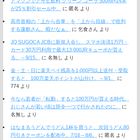
アマゾンでアサヒ飲料 グリーン コーラ 500ml×24本
が25％割引セール中。
に
匿名
より
高市首相の「上から合掌」を「上から目線」で批判
する蓮舫さん。暇だなぁ。
に
乞食さん
より
JQ SUGOCA JCBに新規入会し、スマホ決済1万円・
カード30万円利用で最大13,000JRキューポが貰え
る。～9/15。
に
名無し
より
金・土・日に楽天ペイ残高を1,000円以上送付・受取
すると、100万楽天ポイントが山分け。～9/1。
に
774
より
今なら若者が「転勤」すると100万円が貰える時代。
おじさんが若い頃は辞令一つで行かされたのに。
に
名無し
より
はなまるうどんでうどん1杯を買うと、次回うどん80
円引きクーポンを配布中。7/16～8/6。
に
匿名
より