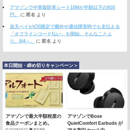
アマゾンで中華製防草シート10Mが半額以下の916
円。
に
匿名
より
楽天ペイがiOS限定で圏外や通信障害時でも支払える
「オフラインコード払い」を開始。そんなことよ
り。8/4～。
に
匿名
より
本日開始・締め切りキャンペーン＞
アマゾンで最大半額程度の
アマゾンでBose
食品クーポンまとめ。
QuietComfort Earbuds が
2026年8月7日
激安速報