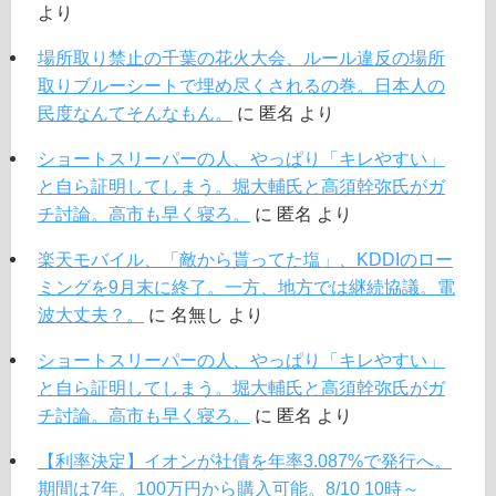
より
場所取り禁止の千葉の花火大会、ルール違反の場所
取りブルーシートで埋め尽くされるの巻。日本人の
民度なんてそんなもん。
に
匿名
より
ショートスリーパーの人、やっぱり「キレやすい」
と自ら証明してしまう。堀大輔氏と高須幹弥氏がガ
チ討論。高市も早く寝ろ。
に
匿名
より
楽天モバイル、「敵から貰ってた塩」、KDDIのロー
ミングを9月末に終了。一方、地方では継続協議。電
波大丈夫？。
に
名無し
より
ショートスリーパーの人、やっぱり「キレやすい」
と自ら証明してしまう。堀大輔氏と高須幹弥氏がガ
チ討論。高市も早く寝ろ。
に
匿名
より
【利率決定】イオンが社債を年率3.087%で発行へ。
期間は7年。100万円から購入可能。8/10 10時～