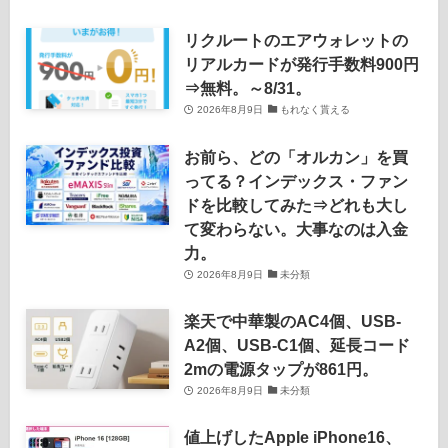
リクルートのエアウォレットの
リアルカードが発行手数料900円
⇒無料。～8/31。
2026年8月9日
もれなく貰える
お前ら、どの「オルカン」を買
ってる？インデックス・ファン
ドを比較してみた⇒どれも大し
て変わらない。大事なのは入金
力。
2026年8月9日
未分類
楽天で中華製のAC4個、USB-
A2個、USB-C1個、延長コード
2mの電源タップが861円。
2026年8月9日
未分類
値上げしたApple iPhone16、