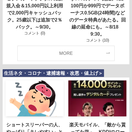
規入会＆15,000円以上利用
100円か999円でデータボ
で2,000円キャッシュバッ
ーナス0.5GB(24時間)など
ク。25歳以下は追加で2％
のデータ特典があたる。回
バック。～9/30。
線の延命にも。～8/18
コメント (0)
9:30。
コメント (10)
MORE
生活ネタ・コロナ・逮捕速報・改悪・値上げ＞
ショートスリーパーの人、
楽天モバイル、「敵から貰
やっぱり「キレやすい」と
ってた塩」、KDDIのロー