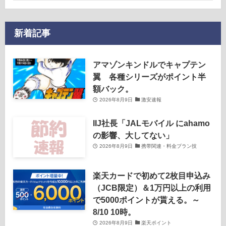
新着記事
アマゾンキンドルでキャプテン
翼 各種シリーズがポイント半
額バック。
2026年8月9日
激安速報
IIJ社長「JALモバイル にahamo
の影響、大してない」
2026年8月9日
携帯関連・料金プラン技
楽天カードで初めて2枚目申込み
（JCB限定）＆1万円以上の利用
で5000ポイントが貰える。～
8/10 10時。
2026年8月9日
楽天ポイント