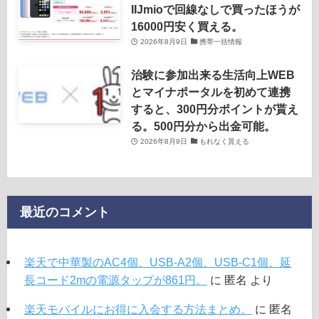
IIJmioで回線なしで買ったほうが
16000円安く買える。
2026年8月9日
携帯一括情報
治験に参加出来る生活向上WEB
とマイナポータルを初めて連携
すると、300円分ポイントが貰え
る。500円分から出金可能。
2026年8月9日
もれなく貰える
最近のコメント
楽天で中華製のAC4個、USB-A2個、USB-C1個、延
長コード2mの電源タップが861円。
に
匿名
より
楽天モバイルにお得に入会する方法まとめ。
に
匿名