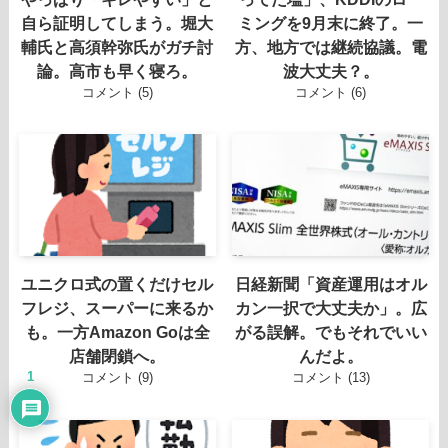
自ら証明してしまう。堀大
ミングを9月末に終了。一
輔氏と高須幹弥氏がガチ討
方、地方では継続協議。電
論。高市も早く寝ろ。
波大丈夫？。
コメント (5)
コメント (6)
ユニクロ式の置くだけセル
日経新聞「資産運用はオル
フレジ、スーパーに来るか
カン一択で大丈夫か」。広
も。一方Amazon Goは全
がる誤解。でもそれでいい
店舗閉鎖へ。
んだよ。
1
コメント (9)
コメント (13)