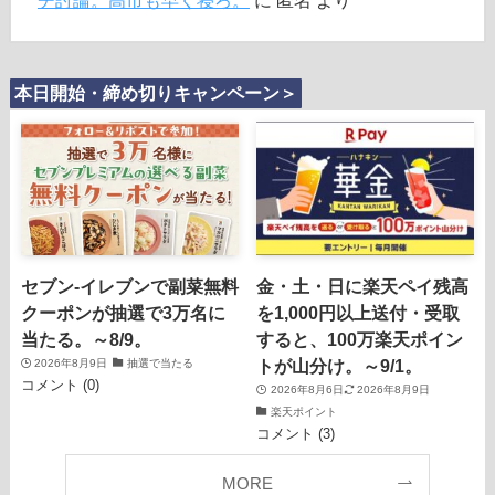
チ討論。高市も早く寝ろ。
に
匿名
より
本日開始・締め切りキャンペーン＞
セブン‐イレブンで副菜無料
金・土・日に楽天ペイ残高
クーポンが抽選で3万名に
を1,000円以上送付・受取
当たる。～8/9。
すると、100万楽天ポイン
トが山分け。～9/1。
2026年8月9日
抽選で当たる
コメント (0)
2026年8月6日
2026年8月9日
楽天ポイント
コメント (3)
MORE