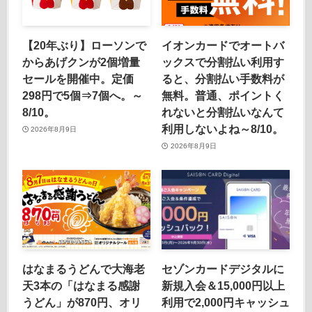
【20年ぶり】ローソンで
イオンカードでオートバ
からあげクンが2個増量
ックスで分割払い利用す
セールを開催中。定価
ると、分割払い手数料が
298円で5個⇒7個へ。～
無料。普通、ポイントく
8/10。
れないと分割払いなんて
利用しないよね～8/10。
2026年8月9日
2026年8月9日
はなまるうどんで大海老
セゾンカードデジタルに
天3本の「はなまる感謝
新規入会＆15,000円以上
うどん」が870円、オリ
利用で2,000円キャッシュ