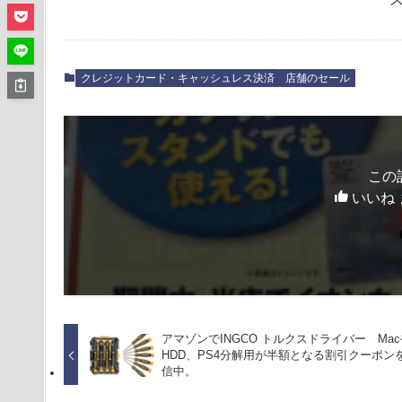
クレジットカード・キャッシュレス決済
店舗のセール
この
いいね 
アマゾンでINGCO トルクスドライバー Ma
HDD、PS4分解用が半額となる割引クーポン
信中。