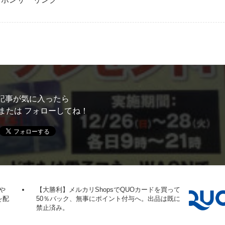
記事が気に入ったら
または フォローしてね！
cや
【大勝利】メルカリShopsでQUOカードを買って
を配
50％バック、無事にポイント付与へ。出品は既に
禁止済み。