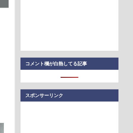
TA参加拒否した親へ最終警告。こうなってもいい？」
付きのセルフホスト型開発サンドボックス「sandboxd」
買っておきたい。荷造りが劇的にラクになる便利アイテム
ーさん、札束披露するもネット民から新社会人の初ボーナスく
笑われる
る」KDDI社長が推すAI auショップ全店の業務負荷を大幅低減
コメント欄が白熱してる記事
スポンサーリンク