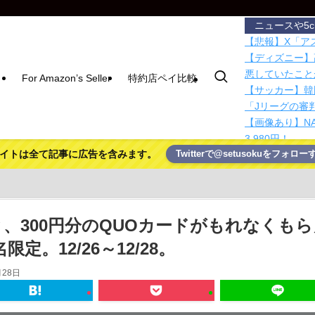
ニュースや5
【悲報】X「アス
【ディズニー】
悪していたこと
For Amazon’s Seller
特約店ペイ比較
【サッカー】韓
「Jリーグの審
【画像あり】N
3,980円！
イトは全て記事に広告を含みます。
Twitterで@setusokuをフォロー
【動画】移民受
ｗｗｗｗｗｗｗ
国連事務総長「
て下さい」
日本、高市円安
と、300円分のQUOカードがもれなくも
ｗｗｗｗ
定。12/26～12/28。
助手席前の収納
ました
月28日
ガチャ課金がメ
紙を挟んで富士