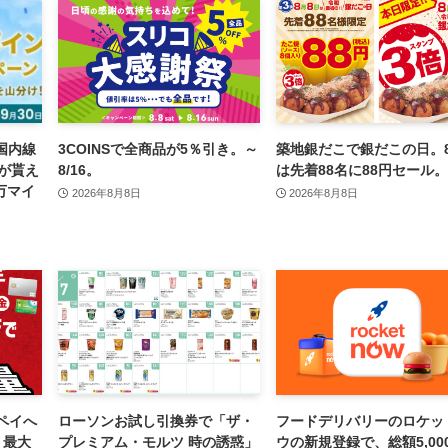
・国内線
3COINSで全商品が5％引き。～
築地銀だこで銀だこの日。8
が貰え
8/16。
は先着88名に88円セール。
万マイ
2026年8月8日
2026年8月8日
ペイへ
ローソンお試し引換券で「ザ・
フードデリバリーのロケッ
、最大
プレミアム・モルツ 時の誘惑」
ウの新規登録で、総額5,00