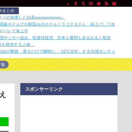
chまとめ
ペの検査した結果wwwwwwwww」
高級ホテルでお馴染みのホテルミラコスタさん 値上げして改
がバレて炎上中
国サッカー協会、性接待疑惑 日本人審判も含まれると報道
判を統括する人物…
ASAが開発、着るだけで瞬時に「-15℃冷却」する冷感ポンチョ
する
け入れ派のパヨおば、自分の家に来られたら全力で拒否るｗｗ
ｗ
お金がありません。このままでは国連が完全崩壊します。助け
スポンサーリンク
ホクホクなのに上半期の輸出額が「台湾と韓国」に抜かれるｗ
らえ
がぐちゃぐちゃ。車検証ケースを無印良品にかえたら整理でき
インコンテンツのスマホゲーム サ終と倒産が相次ぎ終わる
山を拝める「富士山クリップ」