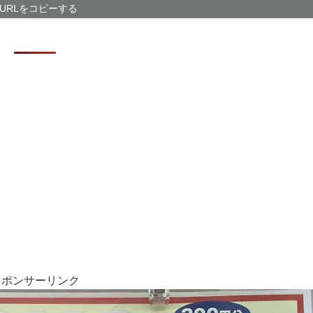
PTA会長「P
URLをコピーする
プレビューURL
お盆休みの前に
【悲報】ラッパ
らいしかないと
「かなりイケて
スポンサーリンク