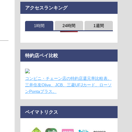
アクセスランキング
1時間
24時間
1週間
特約店ペイ比較
コンビニ・チェーン店の特約店還元率比較表。
三井住友Olive、JCB、三菱UFJカード、ローソ
ンPontaプラス。
ペイマトリクス