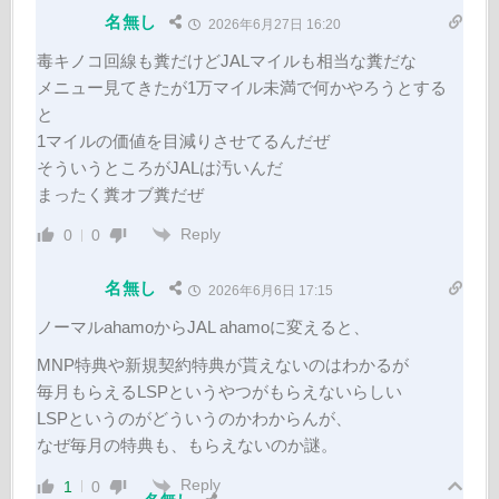
名無し
2026年6月27日 16:20
毒キノコ回線も糞だけどJALマイルも相当な糞だな
メニュー見てきたが1万マイル未満で何かやろうとする
と
1マイルの価値を目減りさせてるんだぜ
そういうところがJALは汚いんだ
まったく糞オブ糞だぜ
Reply
0
0
名無し
2026年6月6日 17:15
ノーマルahamoからJAL ahamoに変えると、
MNP特典や新規契約特典が貰えないのはわかるが
毎月もらえるLSPというやつがもらえないらしい
LSPというのがどういうのかわからんが、
なぜ毎月の特典も、もらえないのか謎。
Reply
1
0