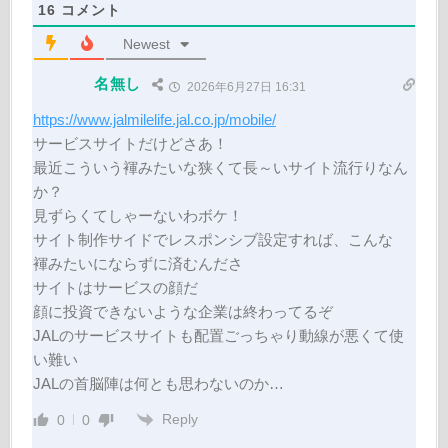
16
コメント
Newest
名無し
2026年6月27日 16:31
https://www.jalmilelife.jal.co.jp/mobile/
サービスサイトだけどさあ！
最近こういう褌みたいな狭くて長～いサイト流行りなん
か？
見ずらくてしゃーないわボケ！
サイト制作サイドでレスポンシブ設定すれば、こんな
褌みたいにならずに済むんださ
サイトはサービスの顔だ
顔に投資できないような企業は終わってるぞ
JALのサービスサイトも配置ごっちゃり動線が悪くて使
い難い
JALの首脳陣は何とも思わないのか…
Reply
0
0