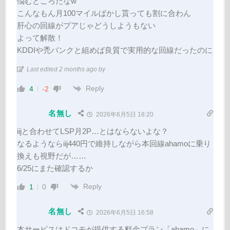
悩むところだなw
こんなもん月100マイルばかし貰っても割に合わん
肝心の回線がプアじゃどうしようもない
よって解散！
KDDIや禿バンクと組めば良質で実用的な回線だったのに
Last edited 2 months ago by
Reply
4
-2
名無し
2026年6月5日 18:20
iijと合わせてLSP月2P…とはならないよな？
なるようならiij440円で維持しながら本回線ahamoに乗り
換えも視野だが……
6/25にまた確認するか
Reply
1
0
名無し
2026年6月5日 16:58
本サービスはドコモが提供する料金プラン「ahamo」に