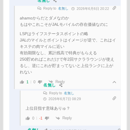
名無し
Reply to
名無し
2026年6月6日 20:22
ahamoからだとダメなのか
もはやこれこそがJALモバイルの存在価値なのに
LSPはライフステータスポイントの略
JALのマイルとポイントはイメージが逆で、これはイ
キステの肉マイルに近い
有効期限なし、累計残高で特典がもらえる
250貯めればこれだけで年2回サクララウンジが使え
るし、逆にこれが貯まってないと上位ランクに上が
れない
Reply
1
0
名無し
Reply to
名無し
2026年6月7日 08:29
上位目指す意味ありゅ？
Reply
0
-1