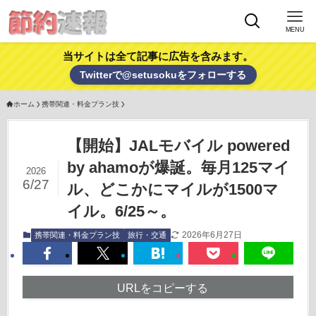
MENU
当サイトは全て記事に広告を含みます。
Twitterで@setusokuをフォローする
ホーム
携帯関連・料金プラン技
【開始】JALモバイル powered
by ahamoが爆誕。毎月125マイ
2026
6/27
ル、どこかにマイルが1500マ
イル。6/25～。
2026年6月27日
携帯関連・料金プラン技
旅行・交通
URLをコピーする