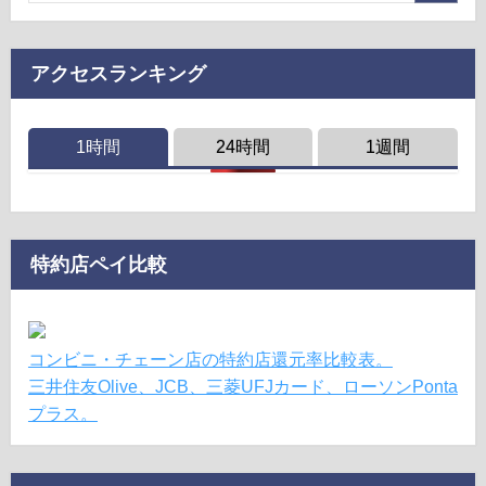
アクセスランキング
1時間
24時間
1週間
特約店ペイ比較
コンビニ・チェーン店の特約店還元率比較表。
三井住友Olive、JCB、三菱UFJカード、ローソンPonta
プラス。