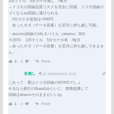
100マイル 5分カケホ無し /毎月
→ドコモの回線品質リスクを完全に回避、ドコモ回線が
ゴミならau回線に逃げられる
5分カケホ追加は+500円、
余ったギガ（データ容量）を翌月に持ち越し可能。
・docomo回線のJALモバイル（ahamo）30G
￥2970- 125マイル 5分カケホ有 /毎月
→余ったギガ（データ容量）を翌月に持ち越しできませ
ん。
Reply
3
0
名無し
2026年6月5日 15:32
これって、要はドコモ回線のMVNOでしょ
やるなら銀行のBaaaSみたいに、業務提携して
回線はahamoそのままがいいね
Reply
1
0