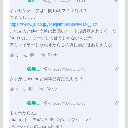
名無し
2026年6月6日 11:41
インセンティブは年間1500マイルだけ？
つまんねえ…
https://www.jal.co.jp/jp/ja/jalmile/use/award_list/
これ見ると他社交換は糞高いハードル設定されてるしな
JALpayにチャージして使うしかないんだわ
俺らマイラーじゃねえからこの為に契約はありえんな
Reply
3
-1
名無し
2026年6月6日 05:43
さすがにahamoと同等品質だと思うぞ
Reply
4
0
名無し
2026年6月5日 20:03
よくわからん｡
ahamo(ドコモ)のJALモバイルオプション?
JALモバイルのahamo回線?