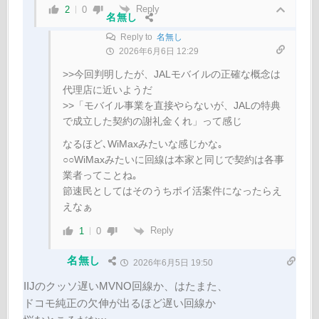
Reply
2
0
名無し
Reply to
名無し
2026年6月6日 12:29
>>今回判明したが、JALモバイルの正確な概念は
代理店に近いようだ
>>「モバイル事業を直接やらないが、JALの特典
で成立した契約の謝礼金くれ」って感じ
なるほど､WiMaxみたいな感じかな｡
○○WiMaxみたいに回線は本家と同じで契約は各事
業者ってことね｡
節速民としてはそのうちポイ活案件になったらえ
えなぁ
Reply
1
0
名無し
2026年6月5日 19:50
IIJのクッソ遅いMVNO回線か、はたまた、
ドコモ純正の欠伸が出るほど遅い回線か