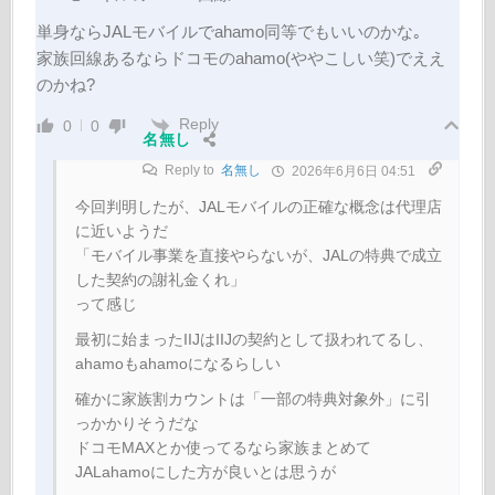
単身ならJALモバイルでahamo同等でもいいのかな｡
家族回線あるならドコモのahamo(ややこしい笑)でええ
のかね?
Reply
0
0
名無し
Reply to
名無し
2026年6月6日 04:51
今回判明したが、JALモバイルの正確な概念は代理店
に近いようだ
「モバイル事業を直接やらないが、JALの特典で成立
した契約の謝礼金くれ」
って感じ
最初に始まったIIJはIIJの契約として扱われてるし、
ahamoもahamoになるらしい
確かに家族割カウントは「一部の特典対象外」に引
っかかりそうだな
ドコモMAXとか使ってるなら家族まとめて
JALahamoにした方が良いとは思うが