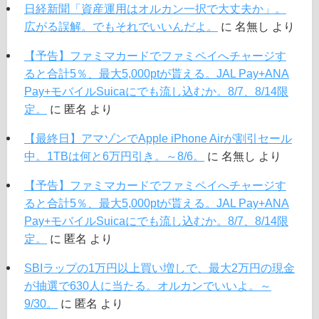
日経新聞「資産運用はオルカン一択で大丈夫か」。
広がる誤解。でもそれでいいんだよ。
に
名無し
より
【予告】ファミマカードでファミペイへチャージす
ると合計5％、最大5,000ptが貰える。JAL Pay+ANA
Pay+モバイルSuicaにでも流し込むか。8/7、8/14限
定。
に
匿名
より
【最終日】アマゾンでApple iPhone Airが割引セール
中。1TBは何と6万円引き。～8/6。
に
名無し
より
【予告】ファミマカードでファミペイへチャージす
ると合計5％、最大5,000ptが貰える。JAL Pay+ANA
Pay+モバイルSuicaにでも流し込むか。8/7、8/14限
定。
に
匿名
より
SBIラップの1万円以上買い増しで、最大2万円の現金
が抽選で630人に当たる。オルカンでいいよ。～
9/30。
に
匿名
より