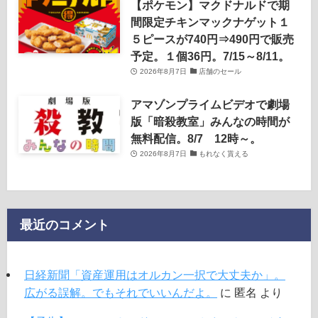
【ポケモン】マクドナルドで期
間限定チキンマックナゲット１
５ピースが740円⇒490円で販売
予定。１個36円。7/15～8/11。
2026年8月7日
店舗のセール
アマゾンプライムビデオで劇場
版「暗殺教室」みんなの時間が
無料配信。8/7 12時～。
2026年8月7日
もれなく貰える
最近のコメント
日経新聞「資産運用はオルカン一択で大丈夫か」。
広がる誤解。でもそれでいいんだよ。
に
匿名
より