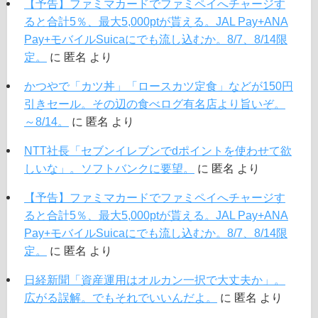
【予告】ファミマカードでファミペイへチャージす
ると合計5％、最大5,000ptが貰える。JAL Pay+ANA
Pay+モバイルSuicaにでも流し込むか。8/7、8/14限
定。
に
匿名
より
かつやで「カツ丼」「ロースカツ定食」などが150円
引きセール。その辺の食べログ有名店より旨いぞ。
～8/14。
に
匿名
より
NTT社長「セブンイレブンでdポイントを使わせて欲
しいな」。ソフトバンクに要望。
に
匿名
より
【予告】ファミマカードでファミペイへチャージす
ると合計5％、最大5,000ptが貰える。JAL Pay+ANA
Pay+モバイルSuicaにでも流し込むか。8/7、8/14限
定。
に
匿名
より
日経新聞「資産運用はオルカン一択で大丈夫か」。
広がる誤解。でもそれでいいんだよ。
に
匿名
より