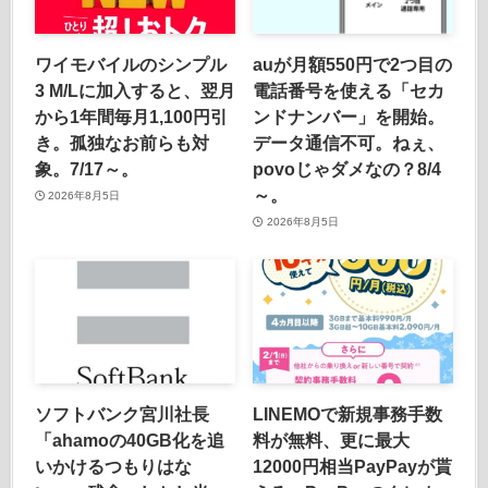
ワイモバイルのシンプル
auが月額550円で2つ目の
3 M/Lに加入すると、翌月
電話番号を使える「セカ
から1年間毎月1,100円引
ンドナンバー」を開始。
き。孤独なお前らも対
データ通信不可。ねぇ、
象。7/17～。
povoじゃダメなの？8/4
～。
2026年8月5日
2026年8月5日
ソフトバンク宮川社長
LINEMOで新規事務手数
「ahamoの40GB化を追
料が無料、更に最大
いかけるつもりはな
12000円相当PayPayが貰