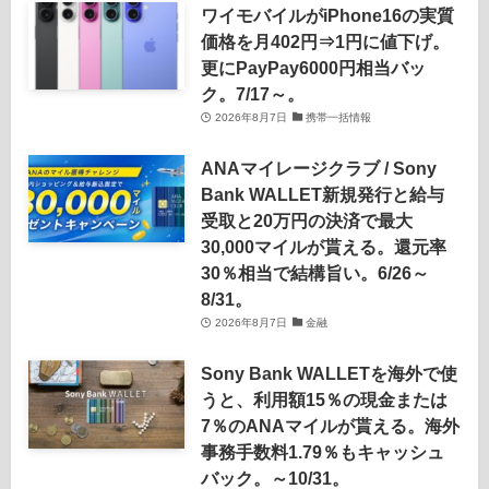
ワイモバイルがiPhone16の実質
価格を月402円⇒1円に値下げ。
更にPayPay6000円相当バッ
ク。7/17～。
2026年8月7日
携帯一括情報
ANAマイレージクラブ / Sony
Bank WALLET新規発行と給与
受取と20万円の決済で最大
30,000マイルが貰える。還元率
30％相当で結構旨い。6/26～
8/31。
2026年8月7日
金融
Sony Bank WALLETを海外で使
うと、利用額15％の現金または
7％のANAマイルが貰える。海外
事務手数料1.79％もキャッシュ
バック。～10/31。