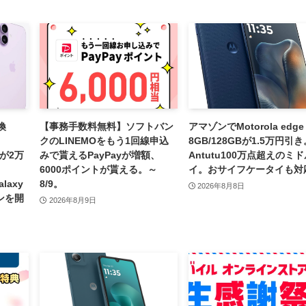
換
【事務手数料無料】ソフトバン
アマゾンでMotorola edge 
クのLINEMOをもう1回線申込
8GB/128GBが1.5万円引き
irが2万
みで貰えるPayPayが増額、
Antutu100万点超えのミ
6000ポイントが貰える。～
イ。おサイフケータイも対
alaxy
8/9。
2026年8月8日
ンを開
2026年8月9日