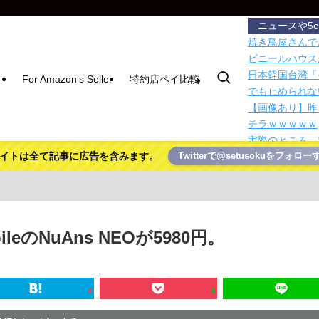
ニュースや5
焼き鳥屋さんで
ビニールハウス
日本韓国台湾「
For Amazon’s Seller
特約店ペイ比較
でも止められな
【画像あり】昨
チラｗｗｗｗｗ
実際のところ、
イトは全て記事に広告を含みます。
Twitterで@setusokuをフォロー
無料で画像・動
のローカルPC
毎日稼働中のエ
「撃たれても撃
「2発で射殺」
leのNuAns NEOが5980円。
センサー式でフ
箱 40L」を動
シカさん 凄ま
む
【画像あり】お