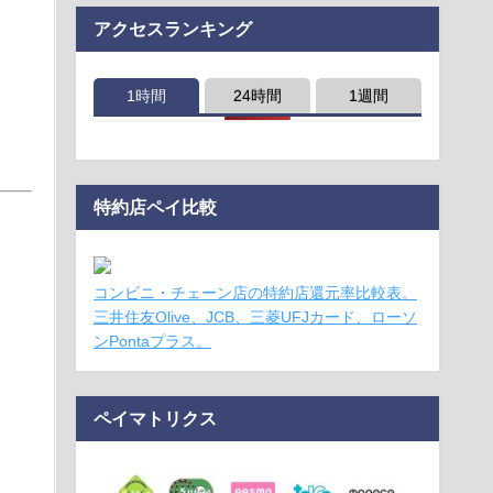
アクセスランキング
1時間
24時間
1週間
特約店ペイ比較
コンビニ・チェーン店の特約店還元率比較表。
三井住友Olive、JCB、三菱UFJカード、ローソ
ンPontaプラス。
ペイマトリクス