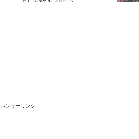
終了、即決不可。3/19～。<
スポンサーリンク