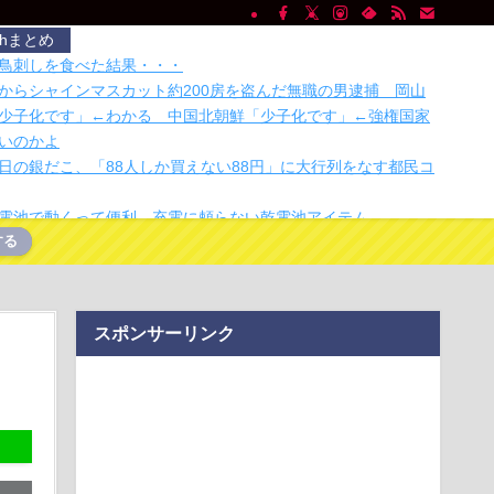
chまとめ
鳥刺しを食べた結果・・・
からシャインマスカット約200房を盗んだ無職の男逮捕 岡山
少子化です」←わかる 中国北朝鮮「少子化です」←強権国家
いのかよ
日の銀だこ、「88人しか買えない88円」に大行列をなす都民コ
電池で動くって便利。充電に頼らない乾電池アイテム
する
画・音声・データ・ドキュメントなどあらゆるファイルを自分
内で変換できるオ…
アコン。貼るだけのフィルターを1年使った結果⋯
っちゃイカン」警視庁OBが明かす拳銃使用の葛藤…河内長野
スポンサーリンク
なぜ起きた？
タが自動開閉してニオイの拡散を防ぐ山善「センサー付きごみ
かしてみた
じい食欲でひまわり畑を全滅させ福島県の祭りを中止に追い込
前らはこの「ハンバーグ定食」にいくら払える？