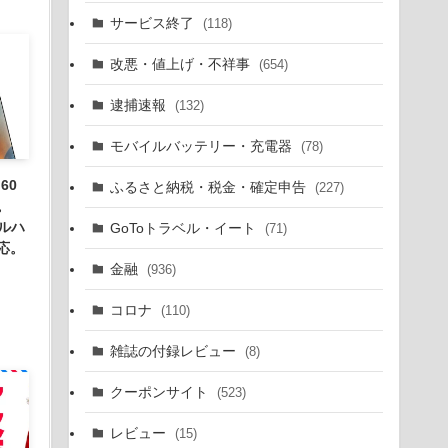
サービス終了
(118)
改悪・値上げ・不祥事
(654)
逮捕速報
(132)
モバイルバッテリー・充電器
(78)
60
ふるさと納税・税金・確定申告
(227)
。
ドルハ
GoToトラベル・イート
(71)
応。
金融
(936)
コロナ
(110)
雑誌の付録レビュー
(8)
クーポンサイト
(523)
レビュー
(15)