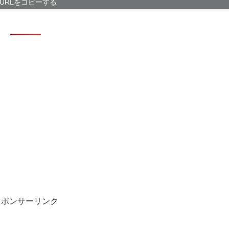
【トー横キッズ
URLをコピーする
具体的に何もし
【悲報】折りた
テスラ「日本で
シカ「全部喰っ
スポンサーリンク