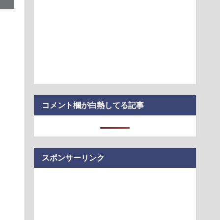
】家庭環境や毒親とのトラブルに悩む若者「大人に相談しても
てくれない」EX…
たみスマホ買ったのに届かない(´；ω；｀)
EVめっちゃ売れるから拠点を増やすね」
た」 祭り中止
コメント欄が白熱してる記事
スポンサーリンク