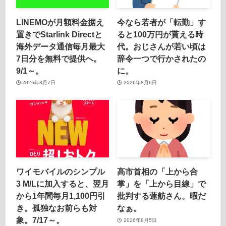
LINEMOが月額料金据え
今なら若者が「転勤」す
置きでStarlink Directと
ると100万円が貰える時
海外データ通信毎月最大
代。おじさんが若い頃は
7日分を無料で提供へ。
辞令一つで行かされたの
9/1～。
に。
2026年8月7日
2026年8月6日
ワイモバイルのシンプル
高市首相の「上から合
3 M/Lに加入すると、翌月
掌」を「上から目線」で
から1年間毎月1,100円引
批判する蓮舫さん。暇だ
き。孤独なお前らも対
なぁ。
象。7/17～。
2026年8月5日