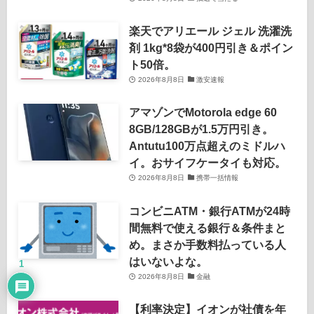
楽天でアリエール ジェル 洗濯洗
剤 1kg*8袋が400円引き＆ポイン
ト50倍。
2026年8月8日
激安速報
アマゾンでMotorola edge 60
8GB/128GBが1.5万円引き。
Antutu100万点超えのミドルハ
イ。おサイフケータイも対応。
2026年8月8日
携帯一括情報
コンビニATM・銀行ATMが24時
間無料で使える銀行＆条件まと
め。まさか手数料払っている人
はいないよな。
1
2026年8月8日
金融
【利率決定】イオンが社債を年