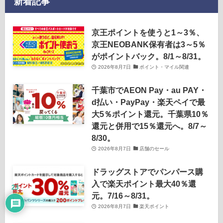
新着記事
京王ポイントを使うと1～3％、
京王NEOBANK保有者は3～5％
がポイントバック。8/1～8/31。
2026年8月7日
ポイント・マイル関連
千葉市でAEON Pay・au PAY・
d払い・PayPay・楽天ペイで最
大5％ポイント還元。千葉県10％
還元と併用で15％還元へ。8/7～
8/30。
2026年8月7日
店舗のセール
ドラッグストアでパンパース購
入で楽天ポイント最大40％還
23
元。7/16～8/31。
2026年8月7日
楽天ポイント