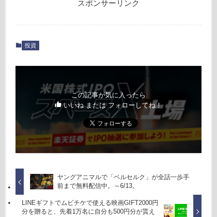
スポンサーリンク
投資
この記事が気に入ったら
いいね または フォローしてね！
ヤングアニマルで「ベルセルク」が全話一歩手
前まで無料配信中。～6/13。
LINEギフトでムビチケで使える映画GIFT2000円
分を贈ると、先着1万名に自分も500円分が貰え