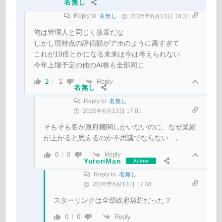
名無し
Reply to
名無し
2026年6月13日 10:31
俺は管理人と同じく放置だな
しかし現時点の評価額がアホのように高すぎて
これが10倍とかになる未来は今は考えられない
今年上場予定の他のAI株も全部同じ
Reply
2
-1
名無し
Reply to
名無し
2026年6月13日 17:01
そもそも客が政府機関しかいないのに、なぜ業績
が上がると思えるのか不思議でならない…。
Reply
0
0
YutoriMan
Author
Reply to
名無し
2026年6月13日 17:34
スターリンクは全部政府契約だった？
Reply
0
0