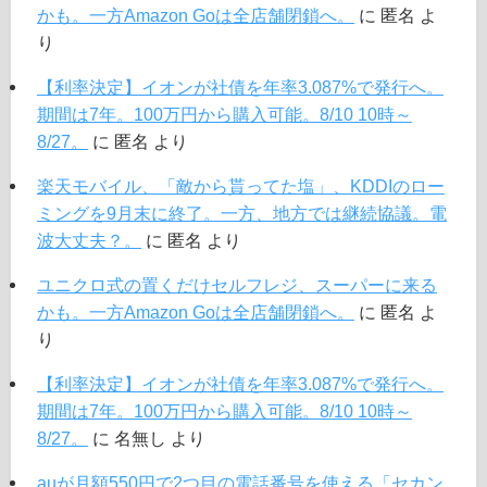
かも。一方Amazon Goは全店舗閉鎖へ。
に
匿名
よ
り
【利率決定】イオンが社債を年率3.087%で発行へ。
期間は7年。100万円から購入可能。8/10 10時～
8/27。
に
匿名
より
楽天モバイル、「敵から貰ってた塩」、KDDIのロー
ミングを9月末に終了。一方、地方では継続協議。電
波大丈夫？。
に
匿名
より
ユニクロ式の置くだけセルフレジ、スーパーに来る
かも。一方Amazon Goは全店舗閉鎖へ。
に
匿名
よ
り
【利率決定】イオンが社債を年率3.087%で発行へ。
期間は7年。100万円から購入可能。8/10 10時～
8/27。
に
名無し
より
auが月額550円で2つ目の電話番号を使える「セカン