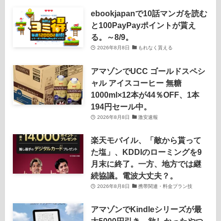
ebookjapanで10話マンガを読む
と100PayPayポイントが貰え
る。～8/9。
2026年8月8日
もれなく貰える
アマゾンでUCC ゴールドスペシ
ャル アイスコーヒー 無糖
1000ml×12本が44％OFF、1本
194円セール中。
2026年8月8日
激安速報
楽天モバイル、「敵から貰って
た塩」、KDDIのローミングを9
月末に終了。一方、地方では継
続協議。電波大丈夫？。
2026年8月8日
携帯関連・料金プラン技
アマゾンでKindleシリーズが最
大5000円引き。欲しかったやつ