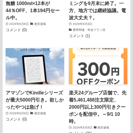
無糖 1000ml×12本が
ミングを9月末に終了。一
44％OFF、1本194円セー
方、地方では継続協議。電
ル中。
波大丈夫？。
2026年8月8日
激安速報
2026年8月8日
コメント (0)
携帯関連・料金プラン技
コメント (1)
アマゾンでKindleシリーズ
楽天24グループ店舗で、先
が最大5000円引き。欲しか
着5,461,488注文限定、
ったやつは急げ！
2000円以上300円引きクー
ポンを配信中。～9/1 10
2026年8月8日
激安速報
コメント (0)
時。
2026年8月8日
激安速報