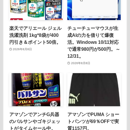
楽天でアリエール ジェル
チューチューマウスが生
洗濯洗剤 1kg*8袋が400
成AIの力を借りて爆復
円引き＆ポイント50倍。
活。Windows 10/11対応
で通常980円が500円。～
2026年8月8日
12/31。
2026年8月8日
アマゾンでアンチG兵器
アマゾンでPUMA ショー
のバルサンやゴキジェッ
トパンツが69％OFFで実
トがタイムセール中。
質1157円。