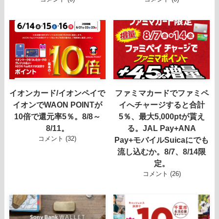
イオンカード/イオンペイで
ファミマカードでファミペ
イオンでWAON POINTが
イへチャージすると合計
10倍で還元率5％。8/8～
5％、最大5,000ptが貰え
8/11。
る。JAL Pay+ANA
コメント (32)
Pay+モバイルSuicaにでも
流し込むか。8/7、8/14限
定。
コメント (26)