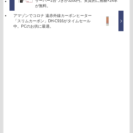
サーバー2台つきが3200円。実質的に無糖×24本
が無料。
アマゾンでコロナ 遠赤外線カーボンヒーター
「スリムカーボン」DH-C916がタイムセール
中。PCのお供に最適。