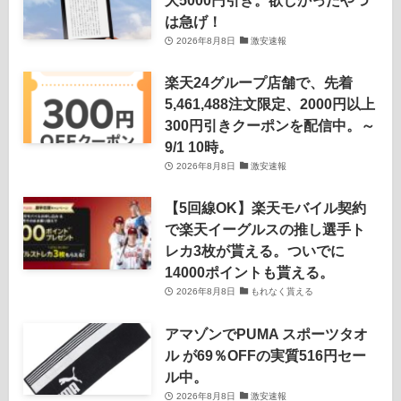
は急げ！
2026年8月8日
激安速報
楽天24グループ店舗で、先着
5,461,488注文限定、2000円以上
300円引きクーポンを配信中。～
9/1 10時。
2026年8月8日
激安速報
【5回線OK】楽天モバイル契約
で楽天イーグルスの推し選手ト
レカ3枚が貰える。ついでに
14000ポイントも貰える。
2026年8月8日
もれなく貰える
アマゾンでPUMA スポーツタオ
ル が69％OFFの実質516円セー
ル中。
2026年8月8日
激安速報