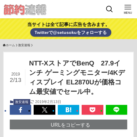
MENU
当サイトは全て記事に広告を含みます。
Twitterで@setusokuをフォローする
ホーム
激安速報
NTT-XストアでBenQ 27.9イ
ンチ ゲーミングモニター/4Kデ
2019
2/13
ィスプレイ EL2870Uが価格コ
ム最安値でセール中。
2019年2月13日
激安速報
URLをコピーする