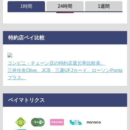
1時間
24時間
1週間
特約店ペイ比較
コンビニ・チェーン店の特約店還元率比較表。
三井住友Olive、JCB、三菱UFJカード、ローソンPonta
プラス。
ペイマトリクス