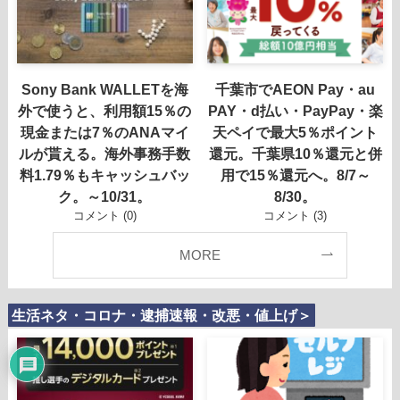
Sony Bank WALLETを海
千葉市でAEON Pay・au
外で使うと、利用額15％の
PAY・d払い・PayPay・楽
現金または7％のANAマイ
天ペイで最大5％ポイント
ルが貰える。海外事務手数
還元。千葉県10％還元と併
料1.79％もキャッシュバッ
用で15％還元へ。8/7～
ク。～10/31。
8/30。
コメント (0)
コメント (3)
MORE
生活ネタ・コロナ・逮捕速報・改悪・値上げ＞